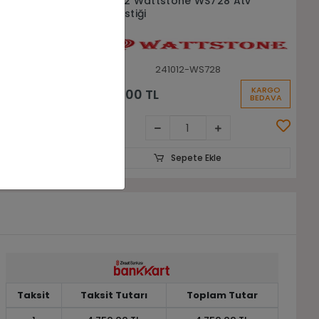
 Atv
24x8-12 24x10-12 Wattstone
Ws728 Ön Arka Takım Atv Lastiği
24812-241012-WS728
KARGO
KARGO
21.500,00 TL
BEDAVA
BEDAVA
Sepete Ekle
Taksit
Taksit Tutarı
Toplam Tutar