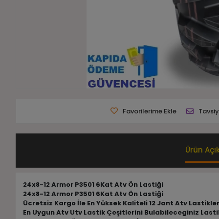
Favorilerime Ekle
Tavsiy
Ürün Açı
24x8-12 Armor P3501 6Kat Atv Ön Lastiği
24x8-12 Armor P3501 6Kat Atv Ön Lastiği
Ücretsiz Kargo İle En Yüksek Kaliteli 12 Jant Atv Lastikle
En Uygun Atv Utv Lastik Çeşitlerini Bulabileceginiz Las