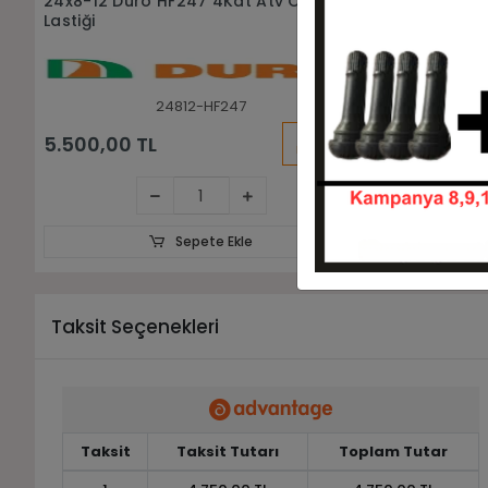
24x8-12 24x10-12 Armor P3501
24x10-12 A
6Kat Ön Arka Takım Atv Lastiği
Arka Lastiğ
24812-241012-P3501
KARGO
19.500,00 TL
5.000,00
BEDAVA
Sepete Ekle
Taksit Seçenekleri
Taksit
Taksit Tutarı
Toplam Tutar