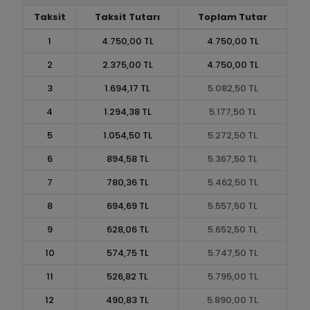
Taksit
Taksit Tutarı
Toplam Tutar
1
4.750,00 TL
4.750,00 TL
2
2.375,00 TL
4.750,00 TL
3
1.694,17 TL
5.082,50 TL
4
1.294,38 TL
5.177,50 TL
5
1.054,50 TL
5.272,50 TL
6
894,58 TL
5.367,50 TL
7
780,36 TL
5.462,50 TL
8
694,69 TL
5.557,50 TL
9
628,06 TL
5.652,50 TL
10
574,75 TL
5.747,50 TL
11
526,82 TL
5.795,00 TL
12
490,83 TL
5.890,00 TL