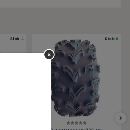
Stok:
9
Stok:
5
Sepete Ekle