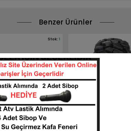
Benzer Ürünler
Stok:
4
Sepete Ekle
Sepete Ekle