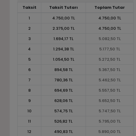
Taksit
Taksit Tutarı
Toplam Tutar
1
4.750,00 TL
4.750,00 TL
2
2.375,00 TL
4.750,00 TL
3
1.694,17 TL
5.082,50 TL
4
1.294,38 TL
5.177,50 TL
5
1.054,50 TL
5.272,50 TL
6
894,58 TL
5.367,50 TL
7
780,36 TL
5.462,50 TL
8
694,69 TL
5.557,50 TL
9
628,06 TL
5.652,50 TL
10
574,75 TL
5.747,50 TL
11
526,82 TL
5.795,00 TL
12
490,83 TL
5.890,00 TL