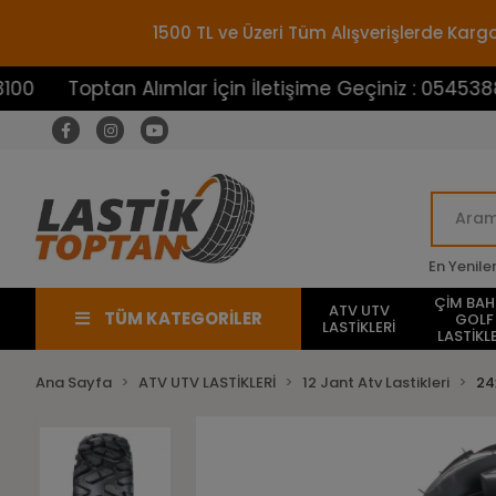
1500 TL ve Üzeri Tüm Alışverişlerde Ka
optan Alımlar İçin İletişime Geçiniz : 05453883100
En Yenile
ÇİM BA
ATV UTV
TÜM KATEGORİLER
GOLF
LASTİKLERİ
LASTİKLE
Ana Sayfa
ATV UTV LASTİKLERİ
12 Jant Atv Lastikleri
24