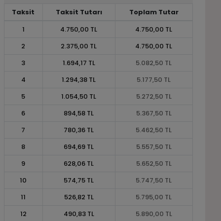
Taksit
Taksit Tutarı
Toplam Tutar
1
4.750,00 TL
4.750,00 TL
2
2.375,00 TL
4.750,00 TL
3
1.694,17 TL
5.082,50 TL
4
1.294,38 TL
5.177,50 TL
5
1.054,50 TL
5.272,50 TL
6
894,58 TL
5.367,50 TL
7
780,36 TL
5.462,50 TL
8
694,69 TL
5.557,50 TL
9
628,06 TL
5.652,50 TL
10
574,75 TL
5.747,50 TL
11
526,82 TL
5.795,00 TL
12
490,83 TL
5.890,00 TL