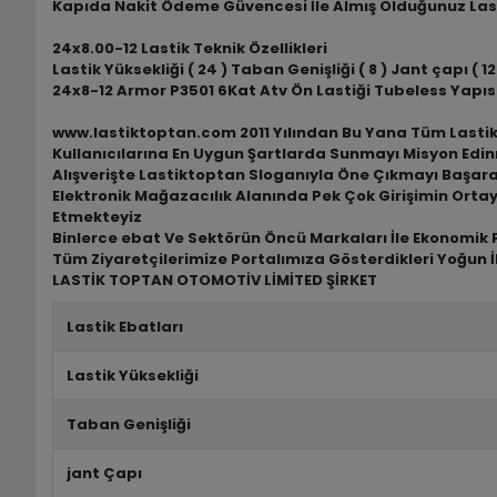
Kapıda Nakit Ödeme Güvencesi İle Almış Olduğunuz Las
24x8.00-12 Lastik Teknik Özellikleri
Lastik Yüksekliği ( 24 ) Taban Genişliği ( 8 ) Jant çapı ( 12 
24x8-12 Armor P3501 6Kat Atv Ön Lastiği Tubeless Yapıs
www.lastiktoptan.com 2011 Yılından Bu Yana Tüm Lastik M
Kullanıcılarına En Uygun Şartlarda Sunmayı Misyon Edin
Alışverişte Lastiktoptan Sloganıyla Öne Çıkmayı Başar
Elektronik Mağazacılık Alanında Pek Çok Girişimin Ortay
Etmekteyiz
Binlerce ebat Ve Sektörün Öncü Markaları İle Ekonomik F
Tüm Ziyaretçilerimize Portalımıza Gösterdikleri Yoğun İ
LASTİK TOPTAN OTOMOTİV LİMİTED ŞİRKET
Lastik Ebatları
Lastik Yüksekliği
Taban Genişliği
jant Çapı