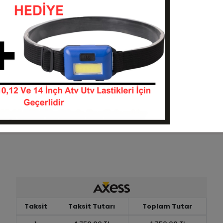
rmor P3501 6Kat Atv
24x10-12 Wattstone WS728
i
Arka Lastiği
241012--P3501
241012-WS728
KARGO
 TL
5.500,00 TL
BEDAVA
Sepete Ekle
Sepete Ekle
Taksit
Taksit Tutarı
Toplam Tutar