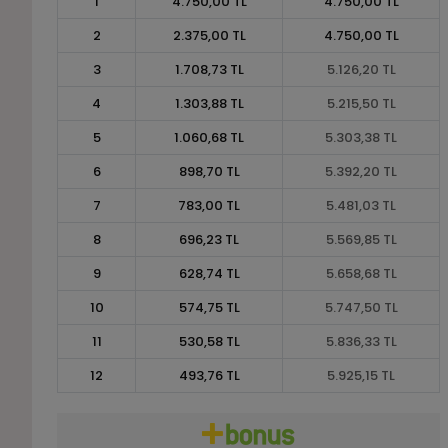
1
4.750,00 TL
4.750,00 TL
2
2.375,00 TL
4.750,00 TL
3
1.708,73 TL
5.126,20 TL
4
1.303,88 TL
5.215,50 TL
5
1.060,68 TL
5.303,38 TL
6
898,70 TL
5.392,20 TL
7
783,00 TL
5.481,03 TL
8
696,23 TL
5.569,85 TL
9
628,74 TL
5.658,68 TL
10
574,75 TL
5.747,50 TL
11
530,58 TL
5.836,33 TL
12
493,76 TL
5.925,15 TL