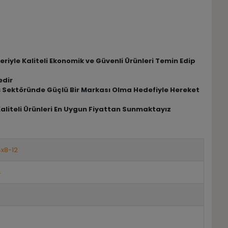
riyle Kaliteli Ekonomik ve Güvenli Ürünleri Temin Edip
edir
riş Sektöründe Güçlü Bir Markası Olma Hedefiyle Hereket
Kaliteli Ürünleri En Uygun Fiyattan Sunmaktayız
x8-12
4