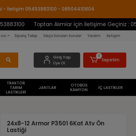
mi - İletişim 05453883100 - 08504410804
0
Toptan Alımlar İçin İletişime Geçiniz : 05453883
rası
Sipariş Takip
Sıkça Sorulan Sorular
Yardım
İletişim
0
Giriş Yap
Sepetim
Üye Ol
TRAKTÖR
OTOBÜS
TARIM
JANTLAR
İÇ LASTİKLER
KAMYON
LASTİKLERİ
24x8-12 Armor P3501 6Kat Atv Ön
Lastiği