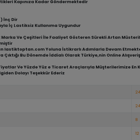
tikleri Kapınıza Kadar Göndermektedir
) İnç Dir
ıyla İç Lastiksiz Kullanıma Uygundur
arka Ve Çeşitleri İle Faaliyet Gösteren Sürekli Artan Müsterile
miştir
an lastiktoptan.com Yoluna İstikrarlı Adımlarla Devam Etmekt
a Çıktığı Bu Dönemde İddialı Olarak Türkiye,nin Online Alışve
iyatlar Ve Yüzde Yüz e Ticaret Araçlarıyla Müşterilerimize En 
lgiden Dolayı Teşekkür Ederiz
24
2
8
12