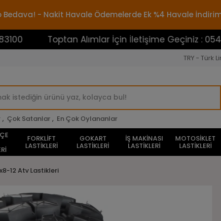
rgo Bedava! - Nakit Havale Ödemelerde Ek %4 Havale İndiri
Toptan Alımlar İçin İletişime Geçiniz : 0545388310
TRY - Türk Li
r
,
Çok Satanlar
,
En Çok Oylananlar
HÇE
FORKLİFT
GOKART
İŞ MAKİNASI
MOTOSİKLET
LASTİKLERİ
LASTİKLERİ
LASTİKLERİ
LASTİKLERİ
Rİ
x8-12 Atv Lastikleri