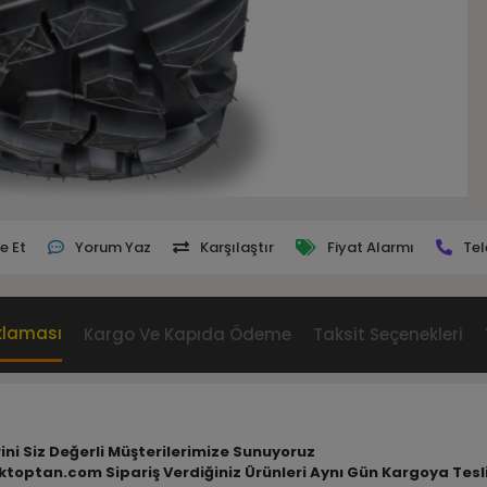
e Et
Yorum Yaz
Karşılaştır
Fiyat Alarmı
Tel
klaması
Kargo Ve Kapıda Ödeme
Taksit Seçenekleri
rini Siz Değerli Müşterilerimize Sunuyoruz
tiktoptan.com Sipariş Verdiğiniz Ürünleri Aynı Gün Kargoya Tes