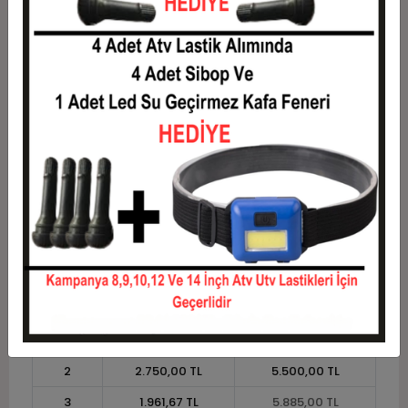
5
1.221,00 TL
6.105,00 TL
6
1.035,83 TL
6.215,00 TL
7
903,57 TL
6.325,00 TL
8
804,38 TL
6.435,00 TL
9
727,22 TL
6.545,00 TL
10
665,50 TL
6.655,00 TL
11
610,00 TL
6.710,00 TL
12
568,33 TL
6.820,00 TL
Taksit
Taksit Tutarı
Toplam Tutar
1
5.500,00 TL
5.500,00 TL
2
2.750,00 TL
5.500,00 TL
3
1.961,67 TL
5.885,00 TL