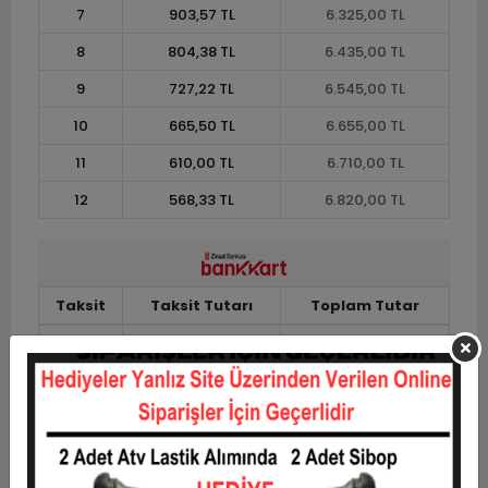
7
903,57 TL
6.325,00 TL
8
804,38 TL
6.435,00 TL
9
727,22 TL
6.545,00 TL
10
665,50 TL
6.655,00 TL
11
610,00 TL
6.710,00 TL
12
568,33 TL
6.820,00 TL
Taksit
Taksit Tutarı
Toplam Tutar
1
5.500,00 TL
5.500,00 TL
2
2.750,00 TL
5.500,00 TL
3
1.961,67 TL
5.885,00 TL
4
1.498,75 TL
5.995,00 TL