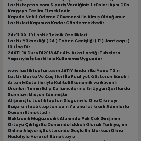
Lastiktoptan.com Sipariş Verdiğiniz Ürünleri Aynı Gün
Kargoya Teslim Etmektedir
Kapıda Nakit Ödeme Güvencesi İle Almış Olduğunuz
Lastikleri Kapınıza Kadar Göndermektedir
24x11.00-10 Lastik Teknik Özellikleri
Lastik Yüksekliği ( 24 ) Taban Genişliği ( 11 ) Jant çapı (
10 ) İnç Dir
24X11-10 Duro DI2013 4Pr Atv Arka Lastiği Tubeless
Yapısıyla İç Lastiksiz Kullanıma Uygundur
www.lastiktoptan.com 2011 Yılından Bu Yana Tüm
Lastik Marka Ve Çeşitleri İle Faaliyet Gösteren Sürekli
Artan Müsterileriyle Kaliteli Ekonomik ve Güvenli
Ürünleri Temin Edip Kullanıcılarına En Uygun Şartlarda
Sunmayı Misyon Edinmiştir
Alışverişte Lastiktoptan Sloganıyla Öne Çıkmayı
Başaran lastiktoptan.com Yoluna İstikrarlı Adımlarla
Devam Etmektedir
Elektronik Mağazacılık Alanında Pek Çok Girişimin
Ortaya Çıktığı Bu Dönemde İddialı Olarak Türkiye,nin
Online Alışveriş Sektöründe Güçlü Bir Markası Olma
Hedefiyle Hereket Etmekteyiz