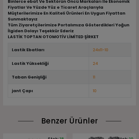
Binlerce ebat Ve Sektörün Öncü Markaları İle Ekonomik
Fiyatlar Ve Yüzde Yüz e Ticaret Araçlarıyla
Müşterilerimize En Kaliteli Ürünleri En Uygun Fiyattan
Sunmaktayız
Tüm Ziyaretçilerimize Portalımıza Gösterdikleri Yoğun
İlgiden Dolayı Teşekkür Ederiz
LASTİK TOPTAN OTOMOTİV LİMİTED ŞİRKET
Lastik Ebatları
24x11-10
Lastik Yüksekliği
24
Taban Genişliği
11
jant Çapı
10
Benzer Ürünler
Stok:
18
Stok:
10