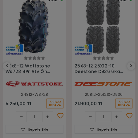
Sepete Ekle
Sepete Ekle
24x8-12 Wattstone
25X8-12 25X12-10
Ws728 4Pr Atv Ön
Deestone D936 6Kat
Lastiği
Atv Utv Takım Atv
Lastiği
24812-WS728
25812-251210-D936
KARGO
KARGO
5.250,00 TL
21.900,00 TL
BEDAVA
BEDAVA
Sepete Ekle
Sepete Ekle