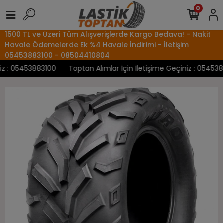
0
1500 TL ve Üzeri Tüm Alışverişlerde Kargo Bedava! - Nakit
Havale Ödemelerde Ek %4 Havale İndirimi - İletişim
05453883100 - 08504410804
 : 05453883100
Toptan Alımlar İçin İletişime Geçiniz : 05453883