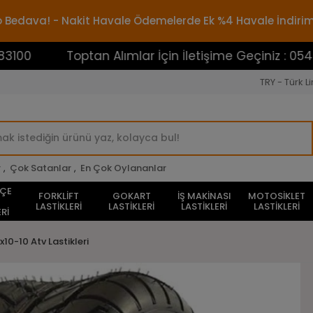
rgo Bedava! - Nakit Havale Ödemelerde Ek %4 Havale İndiri
Toptan Alımlar İçin İletişime Geçiniz : 05453883100
TRY - Türk Li
r
,
Çok Satanlar
,
En Çok Oylananlar
HÇE
FORKLİFT
GOKART
İŞ MAKİNASI
MOTOSİKLET
LASTİKLERİ
LASTİKLERİ
LASTİKLERİ
LASTİKLERİ
Rİ
x10-10 Atv Lastikleri