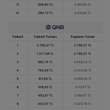
11
305,60 TL
3.361,55 TL
12
284,72 TL
3.416,66 TL
Taksit
Taksit Tutarı
Toplam Tutar
1
2.755,37 TL
2.755,37 TL
2
1.377,68 TL
2.755,37 TL
3
982,75 TL
2.948,24 TL
4
750,84 TL
3.003,35 TL
5
611,69 TL
3.058,46 TL
6
518,93 TL
3.113,57 TL
7
452,67 TL
3.168,67 TL
8
402,97 TL
3.223,78 TL