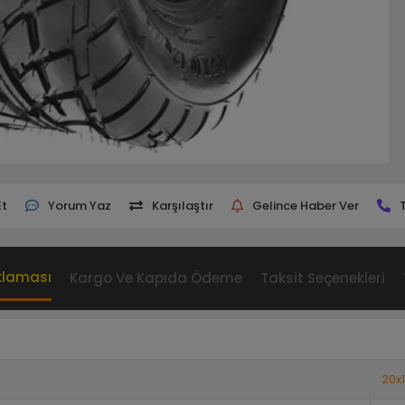
Et
Yorum Yaz
Karşılaştır
Gelince Haber Ver
klaması
Kargo Ve Kapıda Ödeme
Taksit Seçenekleri
20x