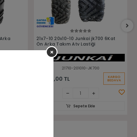
Sepete Ekle
00 6Kat
21X7-10 22X10-10 Junkai jk600 Ön
Arka Takım Atv Lastiği
21710-221010-JK600
KARGO
KARGO
14.500,00 TL
BEDAVA
BEDAVA
Sepete Ekle