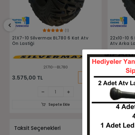
(2)
Sepete Ekle
22x10-10 6 Kat BL 780 Silvermax
22x10-10 J
Atv Arka Lastiği
Lastiği
221010--BL780
KARGO
4.895,00 TL
4.250,00
BEDAVA
Sepete Ekle
Taksit Seçenekleri