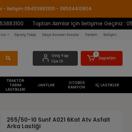
mi - İletişim 05453883100 - 08504410804
Toptan Alımlar İçin İletişime Geçiniz : 054538831
rası
Sipariş Takip
Sıkça Sorulan Sorular
Yardım
İletişim
0
Giriş Yap
Sepetim
Üye Ol
TRAKTÖR
OTOBÜS
TARIM
JANTLAR
İÇ LASTİKLER
KAMYON
LASTİKLERİ
255/50-10 Sunf A021 6Kat Atv Asfalt
Arka Lastiği