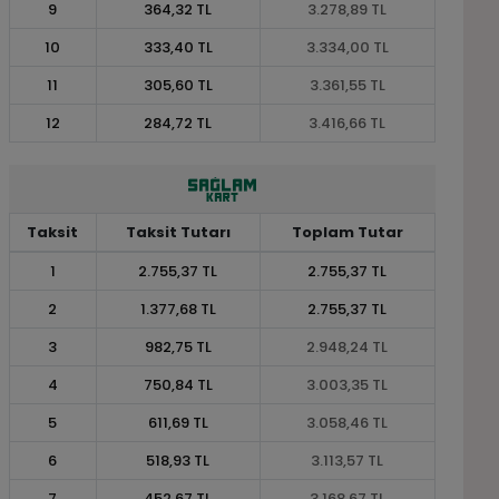
9
364,32 TL
3.278,89 TL
10
333,40 TL
3.334,00 TL
11
305,60 TL
3.361,55 TL
12
284,72 TL
3.416,66 TL
Taksit
Taksit Tutarı
Toplam Tutar
1
2.755,37 TL
2.755,37 TL
2
1.377,68 TL
2.755,37 TL
3
982,75 TL
2.948,24 TL
4
750,84 TL
3.003,35 TL
5
611,69 TL
3.058,46 TL
6
518,93 TL
3.113,57 TL
7
452,67 TL
3.168,67 TL