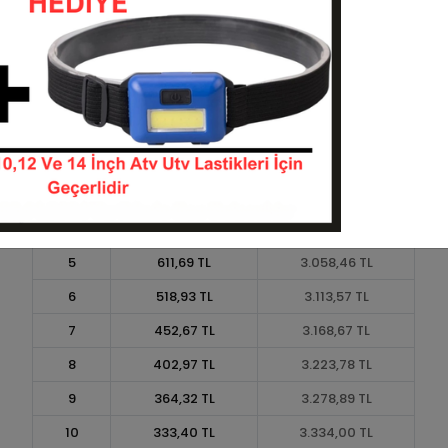
Taksit
Taksit Tutarı
Toplam Tutar
1
2.755,37 TL
2.755,37 TL
2
1.377,68 TL
2.755,37 TL
3
982,75 TL
2.948,24 TL
4
750,84 TL
3.003,35 TL
5
611,69 TL
3.058,46 TL
6
518,93 TL
3.113,57 TL
7
452,67 TL
3.168,67 TL
8
402,97 TL
3.223,78 TL
9
364,32 TL
3.278,89 TL
10
333,40 TL
3.334,00 TL