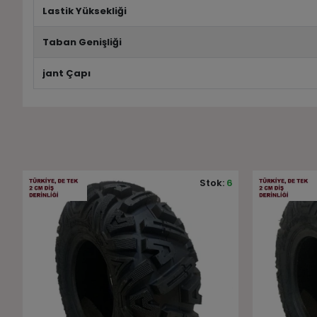
Lastik Yüksekliği
Taban Genişliği
jant Çapı
6
Stok:
14