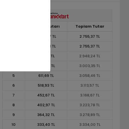
Taksit
Taksit Tutarı
Toplam Tutar
1
2.755,37 TL
2.755,37 TL
2
1.377,68 TL
2.755,37 TL
3
982,75 TL
2.948,24 TL
4
750,84 TL
3.003,35 TL
5
611,69 TL
3.058,46 TL
6
518,93 TL
3.113,57 TL
7
452,67 TL
3.168,67 TL
8
402,97 TL
3.223,78 TL
9
364,32 TL
3.278,89 TL
10
333,40 TL
3.334,00 TL