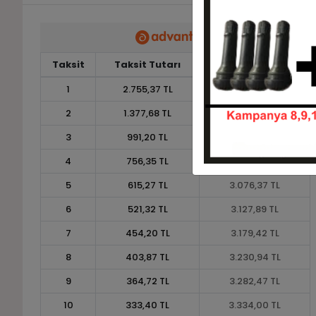
Taksit
Taksit Tutarı
Toplam Tutar
1
2.755,37 TL
2.755,37 TL
2
1.377,68 TL
2.755,37 TL
3
991,20 TL
2.973,59 TL
4
756,35 TL
3.025,39 TL
5
615,27 TL
3.076,37 TL
6
521,32 TL
3.127,89 TL
7
454,20 TL
3.179,42 TL
8
403,87 TL
3.230,94 TL
9
364,72 TL
3.282,47 TL
10
333,40 TL
3.334,00 TL