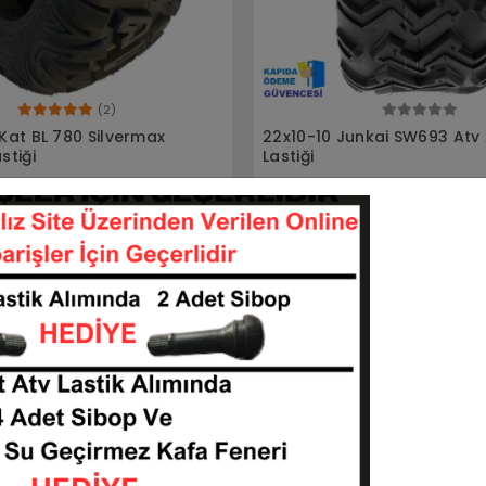
Sepete Ekle
Sepete Ekle
unkai SW693 Atv Arka
21x7-10 20x10-10 Junkai jk7
Ön Arka Takım Atv Lastiği
221010-SW693
21710-201010-JK700
KARGO
 TL
12.500,00 TL
BEDAVA
Sepete Ekle
Sepete Ekle