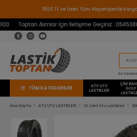
1500 TL ve Üzeri Tüm Alışverişlerde Ka
ptan Alımlar İçin İletişime Geçiniz : 05453883100
En Yenile
ÇİM BA
ATV UTV
TÜM KATEGORİLER
GOLF
LASTİKLERİ
LASTİKLE
Ana Sayfa
ATV UTV LASTİKLERİ
10 Jant Atv Lastikleri
20