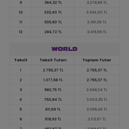
9
364,32 TL
3.278,89 TL
10
333,40 TL
3.334,00 TL
11
305,60 TL
3.361,55 TL
12
284,72 TL
3.416,66 TL
Taksit
Taksit Tutarı
Toplam Tutar
1
2.755,37 TL
2.755,37 TL
2
1.377,68 TL
2.755,37 TL
3
982,75 TL
2.948,24 TL
4
750,84 TL
3.003,35 TL
5
611,69 TL
3.058,46 TL
6
518,93 TL
3.113,57 TL
7
452,67 TL
3.168,67 TL