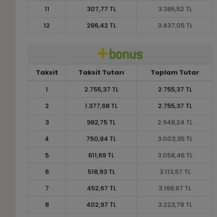
11
307,77 TL
3.385,52 TL
12
286,42 TL
3.437,05 TL
Taksit
Taksit Tutarı
Toplam Tutar
1
2.755,37 TL
2.755,37 TL
2
1.377,68 TL
2.755,37 TL
3
982,75 TL
2.948,24 TL
4
750,84 TL
3.003,35 TL
5
611,69 TL
3.058,46 TL
6
518,93 TL
3.113,57 TL
7
452,67 TL
3.168,67 TL
8
402,97 TL
3.223,78 TL