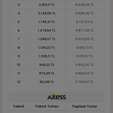
3
2.813,11 TL
8.439,34 TL
4
2.146,59 TL
8.586,36 TL
5
1.746,21 TL
8.731,03 TL
6
1.479,54 TL
8.877,26 TL
7
1.289,07 TL
9.023,50 TL
8
1.146,22 TL
9.169,73 TL
9
1.035,11 TL
9.315,97 TL
10
946,22 TL
9.462,20 TL
11
873,49 TL
9.608,43 TL
12
812,89 TL
9.754,67 TL
Taksit
Taksit Tutarı
Toplam Tutar