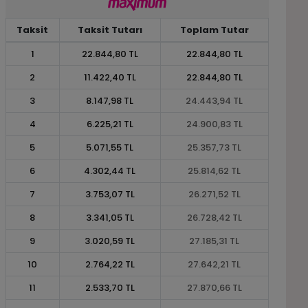
Taksit
Taksit Tutarı
Toplam Tutar
1
22.844,80 TL
22.844,80 TL
2
11.422,40 TL
22.844,80 TL
3
8.147,98 TL
24.443,94 TL
4
6.225,21 TL
24.900,83 TL
5
5.071,55 TL
25.357,73 TL
6
4.302,44 TL
25.814,62 TL
7
3.753,07 TL
26.271,52 TL
8
3.341,05 TL
26.728,42 TL
9
3.020,59 TL
27.185,31 TL
10
2.764,22 TL
27.642,21 TL
11
2.533,70 TL
27.870,66 TL