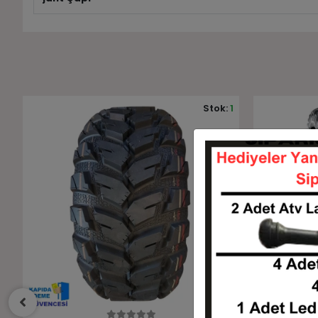
1
Stok:
7