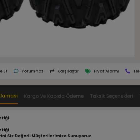
e Et
Yorum Yaz
Karşılaştır
Fiyat Alarmı
Tel
klaması
Kargo Ve Kapıda Ödeme
Taksit Seçenekleri
stiği
stiği
erini Siz Değerli Müşterilerimize Sunuyoruz