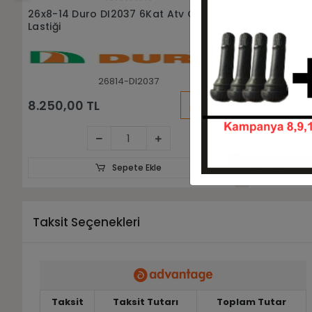
Sepete Ekle
26x8-14 26x10-14 Duro DI2025
26x10-14 D
6Kat Ön Arka Takım Atv Lastiği
Arka Lastiğ
26814-261014-DI2025
KARGO
31.500,00 TL
8.750,00
BEDAVA
Sepete Ekle
Taksit Seçenekleri
Taksit
Taksit Tutarı
Toplam Tutar