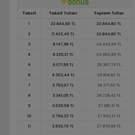
Taksit
Taksit Tutarı
Toplam Tutar
1
22.844,80 TL
22.844,80 TL
2
11.422,40 TL
22.844,80 TL
3
8.147,98 TL
24.443,94 TL
4
6.225,21 TL
24.900,83 TL
5
5.071,55 TL
25.357,73 TL
6
4.302,44 TL
25.814,62 TL
7
3.753,07 TL
26.271,52 TL
8
3.341,05 TL
26.728,42 TL
9
3.020,59 TL
27.185,31 TL
10
2.764,22 TL
27.642,21 TL
11
2.533,70 TL
27.870,66 TL