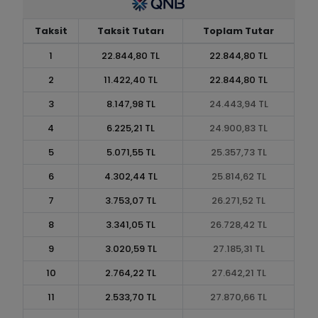
Taksit
Taksit Tutarı
Toplam Tutar
1
22.844,80 TL
22.844,80 TL
2
11.422,40 TL
22.844,80 TL
3
8.147,98 TL
24.443,94 TL
4
6.225,21 TL
24.900,83 TL
5
5.071,55 TL
25.357,73 TL
6
4.302,44 TL
25.814,62 TL
7
3.753,07 TL
26.271,52 TL
8
3.341,05 TL
26.728,42 TL
9
3.020,59 TL
27.185,31 TL
10
2.764,22 TL
27.642,21 TL
11
2.533,70 TL
27.870,66 TL