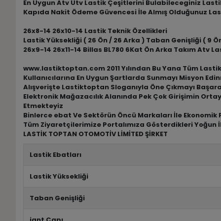
En Uygun Atv Utv Lastik Çeşitlerini Bulabileceginiz Las
Kapıda Nakit Ödeme Güvencesi İle Almış Olduğunuz Las
26x8-14 26x10-14 Lastik Teknik Özellikleri
Lastik Yüksekliği ( 26 Ön / 26 Arka ) Taban Genişliği ( 9 Ön 
26x9-14 26x11-14 Billas BL780 6Kat Ön Arka Takım Atv La
www.lastiktoptan.com 2011 Yılından Bu Yana Tüm Lastik M
Kullanıcılarına En Uygun Şartlarda Sunmayı Misyon Edin
Alışverişte Lastiktoptan Sloganıyla Öne Çıkmayı Başar
Elektronik Mağazacılık Alanında Pek Çok Girişimin Ortay
Etmekteyiz
Binlerce ebat Ve Sektörün Öncü Markaları İle Ekonomik F
Tüm Ziyaretçilerimize Portalımıza Gösterdikleri Yoğun İ
LASTİK TOPTAN OTOMOTİV LİMİTED ŞİRKET
Lastik Ebatları
Lastik Yüksekliği
Taban Genişliği
jant Çapı