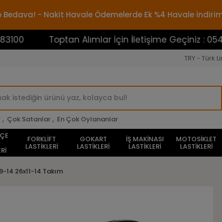
rgo Bedava! - Nakit Havale Ödemelerde Ek %4 Havale İndiri
Toptan Alımlar İçin İletişime Geçiniz : 0545388310
TRY - Türk Li
r
,
Çok Satanlar
,
En Çok Oylananlar
HÇE
FORKLİFT
GOKART
İŞ MAKİNASI
MOTOSİKLET
LASTİKLERİ
LASTİKLERİ
LASTİKLERİ
LASTİKLERİ
Rİ
9-14 26x11-14 Takım