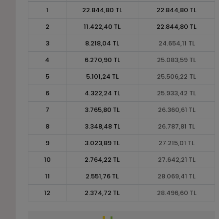
1
22.844,80 TL
22.844,80 TL
2
11.422,40 TL
22.844,80 TL
3
8.218,04 TL
24.654,11 TL
4
6.270,90 TL
25.083,59 TL
5
5.101,24 TL
25.506,22 TL
6
4.322,24 TL
25.933,42 TL
7
3.765,80 TL
26.360,61 TL
8
3.348,48 TL
26.787,81 TL
9
3.023,89 TL
27.215,01 TL
10
2.764,22 TL
27.642,21 TL
11
2.551,76 TL
28.069,41 TL
12
2.374,72 TL
28.496,60 TL