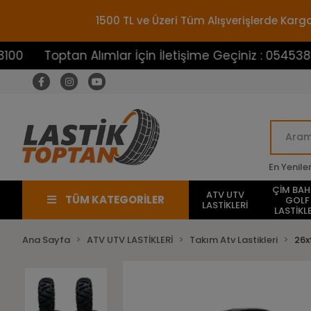
1500 TL ve Üzeri Tüm Alışverişlerde Ka
ptan Alımlar İçin İletişime Geçiniz : 05453883100
En Yenile
ÇİM BA
ATV UTV
TÜM KATEGORİLER
GOLF
LASTİKLERİ
LASTİKLE
Ana Sayfa
ATV UTV LASTİKLERİ
Takım Atv Lastikleri
26x