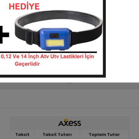
Sepete Ekle
Sepete Ekle
uro DI2025 6Kat Atv
26x9-14 26x11-14 Armor P35
i
6KatÖn Arka Takım Atv Last
261014-DI2025
26914-261114-P350
KARGO
 TL
25.200,00 TL
BEDAVA
Sepete Ekle
Sepete Ekle
Taksit
Taksit Tutarı
Toplam Tutar