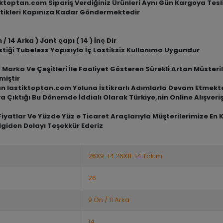
tiktoptan.com Sipariş Verdiğiniz Ürünleri Aynı Gün Kargoya Tes
tikleri Kapınıza Kadar Göndermektedir
/ 14 Arka ) Jant çapı ( 14 ) İnç Dir
stiği Tubeless Yapısıyla İç Lastiksiz Kullanıma Uygundur
arka Ve Çeşitleri İle Faaliyet Gösteren Sürekli Artan Müsterile
miştir
an lastiktoptan.com Yoluna İstikrarlı Adımlarla Devam Etmekt
a Çıktığı Bu Dönemde İddialı Olarak Türkiye,nin Online Alışve
iyatlar Ve Yüzde Yüz e Ticaret Araçlarıyla Müşterilerimize En 
lgiden Dolayı Teşekkür Ederiz
26X9-14 26X11-14 Takım
26
9 Ön / 11 Arka
14