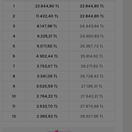
1
22.844,80 TL
22.844,80 TL
2
11.422,40 TL
22.844,80 TL
3
8.147,98 TL
24.443,94 TL
4
6.225,21 TL
24.900,83 TL
5
5.071,55 TL
25.357,73 TL
6
4.302,44 TL
25.814,62 TL
7
3.753,07 TL
26.271,52 TL
8
3.341,05 TL
26.728,42 TL
9
3.020,59 TL
27.185,31 TL
10
2.764,22 TL
27.642,21 TL
11
2.533,70 TL
27.870,66 TL
12
2.360,63 TL
28.327,55 TL