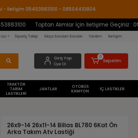
mi - İletişim 05453883100 - 08504410804
0
Toptan Alımlar İçin İletişime Geçiniz : 054538831
rası
Sipariş Takip
Sıkça Sorulan Sorular
Yardım
İletişim
0
Giriş Yap
Sepetim
Üye Ol
TRAKTÖR
OTOBÜS
TARIM
JANTLAR
İÇ LASTİKLER
KAMYON
LASTİKLERİ
26x9-14 26x11-14 Billas BL780 6Kat Ön
Arka Takım Atv Lastiği