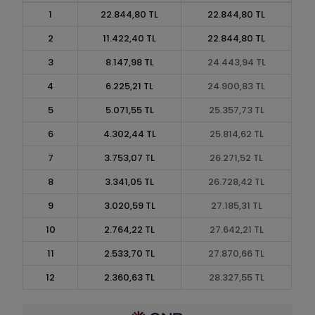
1
22.844,80 TL
22.844,80 TL
2
11.422,40 TL
22.844,80 TL
3
8.147,98 TL
24.443,94 TL
4
6.225,21 TL
24.900,83 TL
5
5.071,55 TL
25.357,73 TL
6
4.302,44 TL
25.814,62 TL
7
3.753,07 TL
26.271,52 TL
8
3.341,05 TL
26.728,42 TL
9
3.020,59 TL
27.185,31 TL
10
2.764,22 TL
27.642,21 TL
11
2.533,70 TL
27.870,66 TL
12
2.360,63 TL
28.327,55 TL