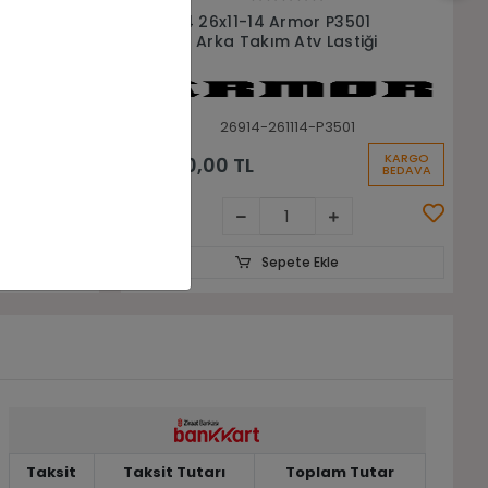
Sepete Ekle
01
26x11-14 Armor P3501 Atv Utv Arka
iği
Lastiği
1
261114-P3501
KARGO
KARGO
6.800,00 TL
BEDAVA
BEDAVA
Sepete Ekle
Taksit
Taksit Tutarı
Toplam Tutar