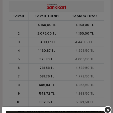
Taksit
Taksit Tutarı
Toplam Tutar
1
4.150,00 TL
4.150,00 TL
2
2.075,00 TL
4.150,00 TL
3
1.480,17 TL
4.440,50 TL
4
1.130,87 TL
4.523,50 TL
5
921,30 TL
4.606,50 TL
6
781,58 TL
4.689,50 TL
7
681,79 TL
4.772,50 TL
8
606,94 TL
4.855,50 TL
9
548,72 TL
4.938,50 TL
10
502,15 TL
5.021,50 TL
11
460,27 TL
5.063,00 TL