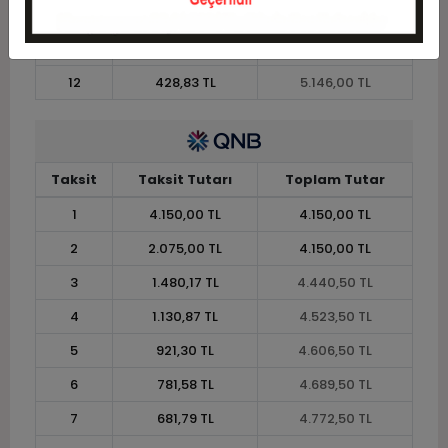
10
502,15 TL
5.021,50 TL
11
460,27 TL
5.063,00 TL
12
428,83 TL
5.146,00 TL
Taksit
Taksit Tutarı
Toplam Tutar
1
4.150,00 TL
4.150,00 TL
2
2.075,00 TL
4.150,00 TL
3
1.480,17 TL
4.440,50 TL
4
1.130,87 TL
4.523,50 TL
5
921,30 TL
4.606,50 TL
6
781,58 TL
4.689,50 TL
7
681,79 TL
4.772,50 TL