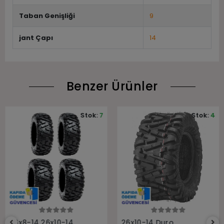
Taban Genişliği
9
jant Çapı
14
Benzer Ürünler
Stok:
7
Stok:
4
Sepete Ekle
Sepete Ekle
26x8-14 26x10-14
26x10-14 Duro