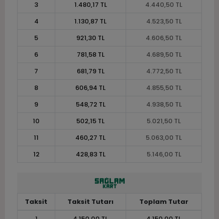
3
1.480,17 TL
4.440,50 TL
4
1.130,87 TL
4.523,50 TL
5
921,30 TL
4.606,50 TL
6
781,58 TL
4.689,50 TL
7
681,79 TL
4.772,50 TL
8
606,94 TL
4.855,50 TL
9
548,72 TL
4.938,50 TL
10
502,15 TL
5.021,50 TL
11
460,27 TL
5.063,00 TL
12
428,83 TL
5.146,00 TL
Taksit
Taksit Tutarı
Toplam Tutar
1
4.150,00 TL
4.150,00 TL