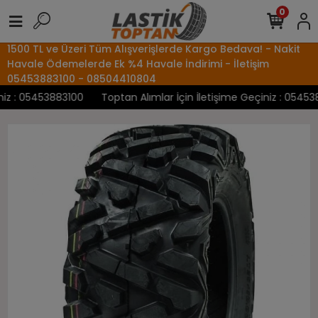
0
1500 TL ve Üzeri Tüm Alışverişlerde Kargo Bedava! - Nakit
Havale Ödemelerde Ek %4 Havale İndirimi - İletişim
05453883100 - 08504410804
z : 05453883100
Toptan Alımlar İçin İletişime Geçiniz : 0545388