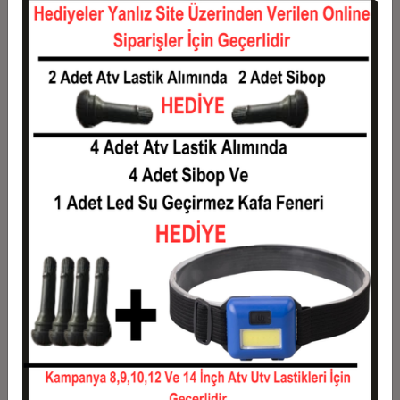
12
428,83 TL
5.146,00 TL
Taksit
Taksit Tutarı
Toplam Tutar
1
4.150,00 TL
4.150,00 TL
2
2.075,00 TL
4.150,00 TL
3
1.480,17 TL
4.440,50 TL
4
1.130,87 TL
4.523,50 TL
5
921,30 TL
4.606,50 TL
6
781,58 TL
4.689,50 TL
7
681,79 TL
4.772,50 TL
8
606,94 TL
4.855,50 TL
9
548,72 TL
4.938,50 TL