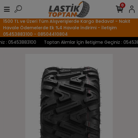
0
1500 TL ve Üzeri Tüm Alışverişlerde Kargo Bedava! - Nakit
Havale Ödemelerde Ek %4 Havale İndirimi - İletişim
05453883100 - 08504410804
z : 05453883100
Toptan Alımlar İçin İletişime Geçiniz : 0545388