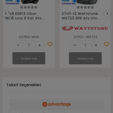
Stokta Yok
Stokta Yok
27x9.00R12 Obor
27x11-12 Wattstone
WL15 Lynx 8 Kat Atv
WS723 6PR Atv Utv
Ön Lastiği
Arka Lastiği
A27912-WL15
271112--WS723
Stokta Yok
Stokta Yok
Taksit Seçenekleri