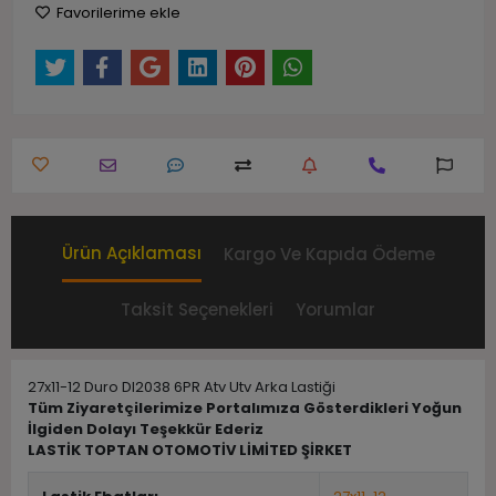
Favorilerime ekle
Ürün Açıklaması
Kargo Ve Kapıda Ödeme
Taksit Seçenekleri
Yorumlar
27x11-12 Duro DI2038 6PR Atv Utv Arka Lastiği
Tüm Ziyaretçilerimize Portalımıza Gösterdikleri Yoğun
İlgiden Dolayı Teşekkür Ederiz
LASTİK TOPTAN OTOMOTİV LİMİTED ŞİRKET