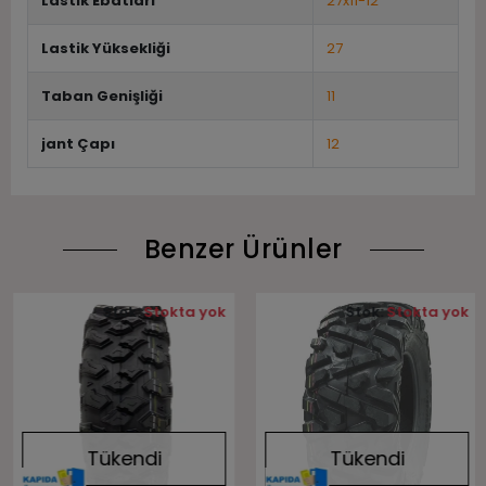
Lastik Ebatları
27x11-12
Lastik Yüksekliği
27
Taban Genişliği
11
jant Çapı
12
Benzer Ürünler
Stok:
Stokta yok
Stok:
Stokta yok
Tükendi
Tükendi