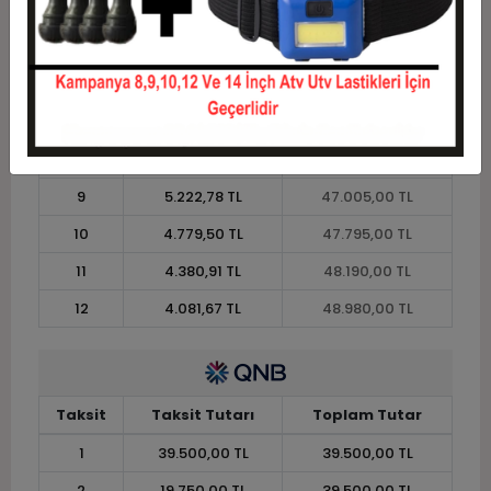
4
10.763,75 TL
43.055,00 TL
5
8.769,00 TL
43.845,00 TL
6
7.439,17 TL
44.635,00 TL
7
6.489,29 TL
45.425,00 TL
8
5.776,88 TL
46.215,00 TL
9
5.222,78 TL
47.005,00 TL
10
4.779,50 TL
47.795,00 TL
11
4.380,91 TL
48.190,00 TL
12
4.081,67 TL
48.980,00 TL
Taksit
Taksit Tutarı
Toplam Tutar
1
39.500,00 TL
39.500,00 TL
2
19.750,00 TL
39.500,00 TL