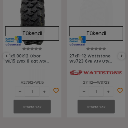
Tükendi
Tükendi
Stokta Yok
Stokta Yok
27x9.00R12 Obor
27x11-12 Wattstone
WL15 Lynx 8 Kat Atv
WS723 6PR Atv Utv
Ön Lastiği
Arka Lastiği
A27912-WL15
271112--WS723
Stokta Yok
Stokta Yok