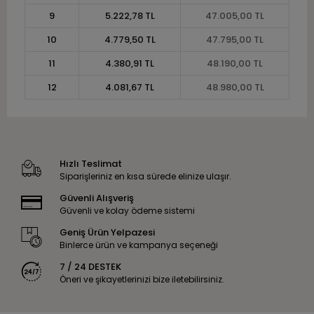
9
5.222,78 TL
47.005,00 TL
10
4.779,50 TL
47.795,00 TL
11
4.380,91 TL
48.190,00 TL
12
4.081,67 TL
48.980,00 TL
Hızlı Teslimat
Siparişleriniz en kısa sürede elinize ulaşır.
Güvenli Alışveriş
Güvenli ve kolay ödeme sistemi
Geniş Ürün Yelpazesi
Binlerce ürün ve kampanya seçeneği
7 / 24 DESTEK
Öneri ve şikayetlerinizi bize iletebilirsiniz.