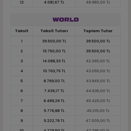
12
4.081,67 TL
48.980,00 TL
Taksit
Taksit Tutarı
Toplam Tutar
1
39.500,00 TL
39.500,00 TL
2
19.750,00 TL
39.500,00 TL
3
14.088,33 TL
42.265,00 TL
4
10.763,75 TL
43.055,00 TL
5
8.769,00 TL
43.845,00 TL
6
7.439,17 TL
44.635,00 TL
7
6.489,29 TL
45.425,00 TL
8
5.776,88 TL
46.215,00 TL
9
5.222,78 TL
47.005,00 TL
10
4.779,50 TL
47.795,00 TL