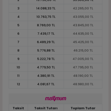
3
14.088,33 TL
42.265,00 TL
4
10.763,75 TL
43.055,00 TL
5
8.769,00 TL
43.845,00 TL
6
7.439,17 TL
44.635,00 TL
7
6.489,29 TL
45.425,00 TL
8
5.776,88 TL
46.215,00 TL
9
5.222,78 TL
47.005,00 TL
10
4.779,50 TL
47.795,00 TL
11
4.380,91 TL
48.190,00 TL
12
4.081,67 TL
48.980,00 TL
Taksit
Taksit Tutarı
Toplam Tutar