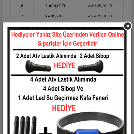
6
7.439,17 TL
44.635,00 TL
7
6.489,29 TL
45.425,00 TL
8
5.776,88 TL
46.215,00 TL
9
5.222,78 TL
47.005,00 TL
10
4.779,50 TL
47.795,00 TL
11
4.380,91 TL
48.190,00 TL
12
4.081,67 TL
48.980,00 TL
Taksit
Taksit Tutarı
Toplam Tutar
1
39.500,00 TL
39.500,00 TL
2
19.750,00 TL
39.500,00 TL
3
14.088,33 TL
42.265,00 TL