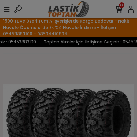
0
1500 TL ve Üzeri Tüm Alışverişlerde Kargo Bedava! - Nakit
Havale Ödemelerde Ek %4 Havale İndirimi - İletişim
05453883100 - 08504410804
z : 05453883100
Toptan Alımlar İçin İletişime Geçiniz : 0545388