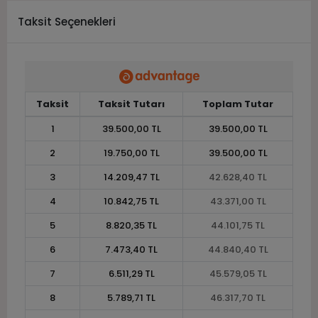
Taksit Seçenekleri
Taksit
Taksit Tutarı
Toplam Tutar
1
39.500,00 TL
39.500,00 TL
2
19.750,00 TL
39.500,00 TL
3
14.209,47 TL
42.628,40 TL
4
10.842,75 TL
43.371,00 TL
5
8.820,35 TL
44.101,75 TL
6
7.473,40 TL
44.840,40 TL
7
6.511,29 TL
45.579,05 TL
8
5.789,71 TL
46.317,70 TL