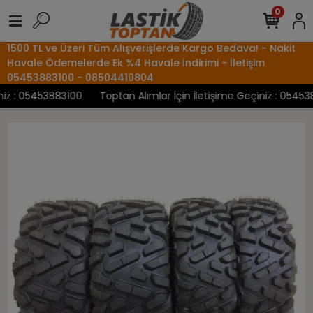
0
1500 TL ve Üzeri Tüm Alışverişlerde Kargo Bedava! - Nakit
Havale Ödemelerde Ek %4 Havale İndirimi - İletişim
05453883100 - 08504410804
z : 05453883100
Toptan Alımlar İçin İletişime Geçiniz : 0545388