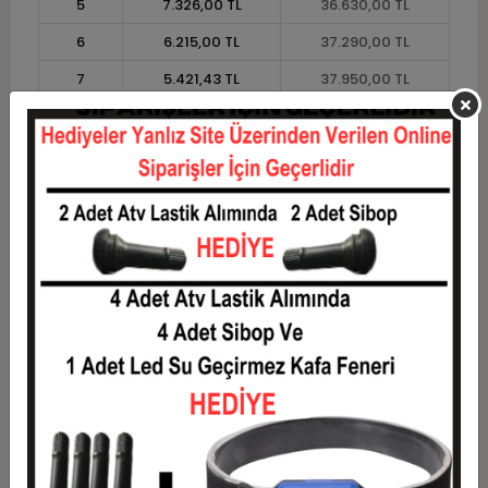
5
7.326,00 TL
36.630,00 TL
6
6.215,00 TL
37.290,00 TL
7
5.421,43 TL
37.950,00 TL
8
4.826,25 TL
38.610,00 TL
9
4.363,33 TL
39.270,00 TL
10
3.993,00 TL
39.930,00 TL
11
3.660,00 TL
40.260,00 TL
12
3.410,00 TL
40.920,00 TL
Taksit
Taksit Tutarı
Toplam Tutar
1
33.000,00 TL
33.000,00 TL
2
16.500,00 TL
33.000,00 TL
3
11.770,00 TL
35.310,00 TL