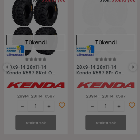
Stok:
Stokta yok
Stok:
Stokta yok
Tükendi
Tükendi
Stokta Yok
Stokta Yok
28X9-14 28X11-14
28X9-14 28X11-14
Kenda K587 8Kat Ön
Kenda K587 8Pr Ön
Arka Takım Atv Utv
Arka Takım Atv Utv
Lastiği
Lastiği
28914-281114-K587
28914--281114-K587
Stokta Yok
Stokta Yok