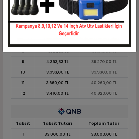
4
8.992,50 TL
35.970,00 TL
5
7.326,00 TL
36.630,00 TL
6
6.215,00 TL
37.290,00 TL
7
5.421,43 TL
37.950,00 TL
8
4.826,25 TL
38.610,00 TL
9
4.363,33 TL
39.270,00 TL
10
3.993,00 TL
39.930,00 TL
11
3.660,00 TL
40.260,00 TL
12
3.410,00 TL
40.920,00 TL
Taksit
Taksit Tutarı
Toplam Tutar
1
33.000,00 TL
33.000,00 TL