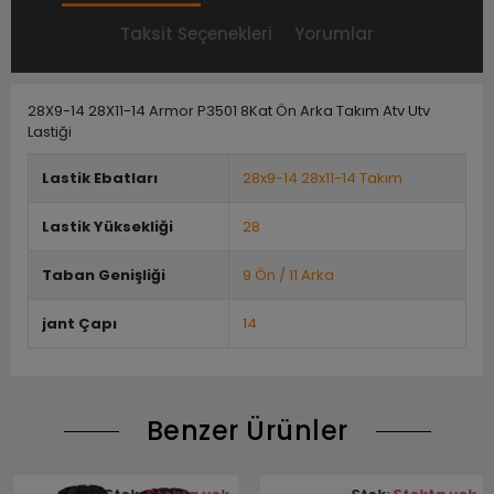
Taksit Seçenekleri
Yorumlar
28X9-14 28X11-14 Armor P3501 8Kat Ön Arka Takım Atv Utv
Lastiği
Lastik Ebatları
28x9-14 28x11-14 Takım
Lastik Yüksekliği
28
Taban Genişliği
9 Ön / 11 Arka
jant Çapı
14
Benzer Ürünler