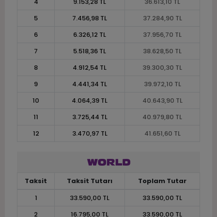
4
9.153,28 TL
36.613,10 TL
5
7.456,98 TL
37.284,90 TL
6
6.326,12 TL
37.956,70 TL
7
5.518,36 TL
38.628,50 TL
8
4.912,54 TL
39.300,30 TL
9
4.441,34 TL
39.972,10 TL
10
4.064,39 TL
40.643,90 TL
11
3.725,44 TL
40.979,80 TL
12
3.470,97 TL
41.651,60 TL
Taksit
Taksit Tutarı
Toplam Tutar
1
33.590,00 TL
33.590,00 TL
2
16.795,00 TL
33.590,00 TL