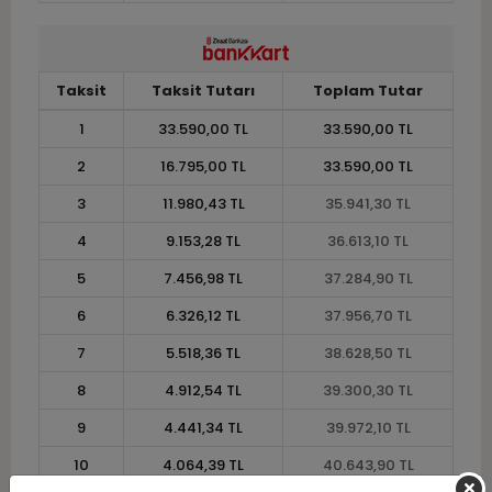
Taksit
Taksit Tutarı
Toplam Tutar
1
33.590,00 TL
33.590,00 TL
2
16.795,00 TL
33.590,00 TL
3
11.980,43 TL
35.941,30 TL
4
9.153,28 TL
36.613,10 TL
5
7.456,98 TL
37.284,90 TL
6
6.326,12 TL
37.956,70 TL
7
5.518,36 TL
38.628,50 TL
8
4.912,54 TL
39.300,30 TL
9
4.441,34 TL
39.972,10 TL
10
4.064,39 TL
40.643,90 TL