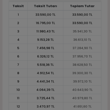
Taksit
Taksit Tutarı
Toplam Tutar
1
33.590,00 TL
33.590,00 TL
2
16.795,00 TL
33.590,00 TL
3
11.980,43 TL
35.941,30 TL
4
9.153,28 TL
36.613,10 TL
5
7.456,98 TL
37.284,90 TL
6
6.326,12 TL
37.956,70 TL
7
5.518,36 TL
38.628,50 TL
8
4.912,54 TL
39.300,30 TL
9
4.441,34 TL
39.972,10 TL
10
4.064,39 TL
40.643,90 TL
11
3.725,44 TL
40.979,80 TL
12
3.470,97 TL
41.651,60 TL