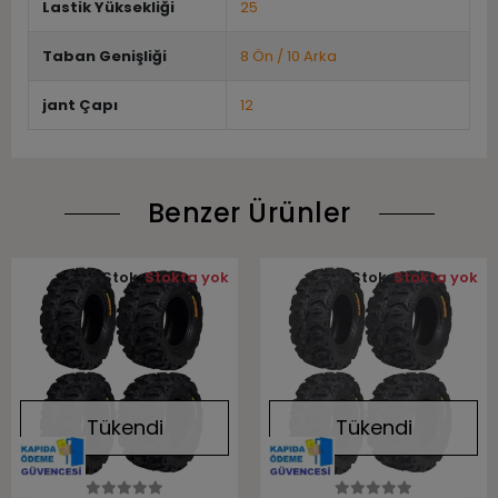
Lastik Yüksekliği
25
Taban Genişliği
8 Ön / 10 Arka
jant Çapı
12
Benzer Ürünler
Stok:
Stokta yok
Stok:
Stokta yok
Tükendi
Tükendi