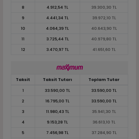
8
4.912,54 TL
39.300,30 TL
9
4.441,34 TL
39.972,10 TL
10
4.064,39 TL
40.643,90 TL
11
3.725,44 TL
40.979,80 TL
12
3.470,97 TL
41.651,60 TL
Taksit
Taksit Tutarı
Toplam Tutar
1
33.590,00 TL
33.590,00 TL
2
16.795,00 TL
33.590,00 TL
3
11.980,43 TL
35.941,30 TL
4
9.153,28 TL
36.613,10 TL
5
7.456,98 TL
37.284,90 TL