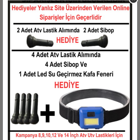
11
3.725,44 TL
40.979,80 TL
12
3.470,97 TL
41.651,60 TL
Taksit
Taksit Tutarı
Toplam Tutar
1
33.590,00 TL
33.590,00 TL
2
16.795,00 TL
33.590,00 TL
3
11.980,43 TL
35.941,30 TL
4
9.153,28 TL
36.613,10 TL
5
7.456,98 TL
37.284,90 TL
6
6.326,12 TL
37.956,70 TL
7
5.518,36 TL
38.628,50 TL
8
4.912,54 TL
39.300,30 TL
9
4.441,34 TL
39.972,10 TL