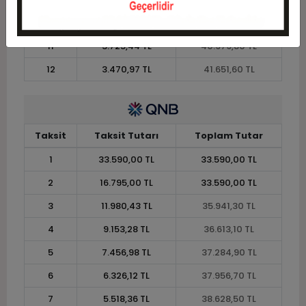
10
4.064,39 TL
40.643,90 TL
11
3.725,44 TL
40.979,80 TL
12
3.470,97 TL
41.651,60 TL
Taksit
Taksit Tutarı
Toplam Tutar
1
33.590,00 TL
33.590,00 TL
2
16.795,00 TL
33.590,00 TL
3
11.980,43 TL
35.941,30 TL
4
9.153,28 TL
36.613,10 TL
5
7.456,98 TL
37.284,90 TL
6
6.326,12 TL
37.956,70 TL
7
5.518,36 TL
38.628,50 TL