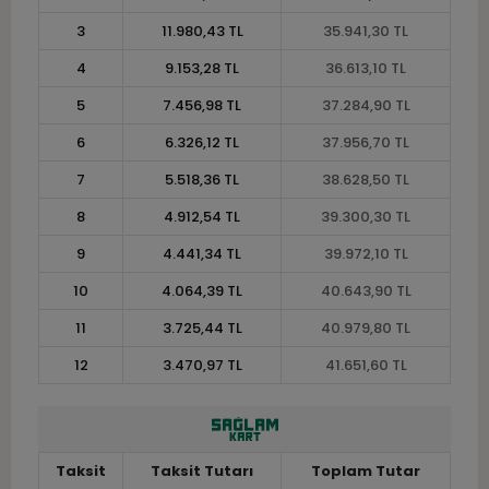
3
11.980,43 TL
35.941,30 TL
4
9.153,28 TL
36.613,10 TL
5
7.456,98 TL
37.284,90 TL
6
6.326,12 TL
37.956,70 TL
7
5.518,36 TL
38.628,50 TL
8
4.912,54 TL
39.300,30 TL
9
4.441,34 TL
39.972,10 TL
10
4.064,39 TL
40.643,90 TL
11
3.725,44 TL
40.979,80 TL
12
3.470,97 TL
41.651,60 TL
Taksit
Taksit Tutarı
Toplam Tutar