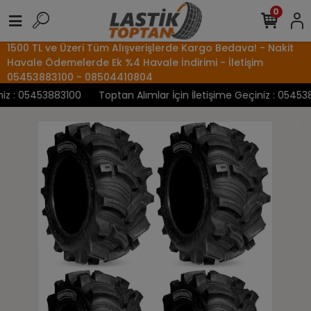
0
1500 TL ve Üzeri Tüm Alışverişlerde Kargo Bedava! - Nakit
Havale Ödemelerde Ek %4 Havale İndirimi - İletişim
05453883100 - 08504410804
z : 05453883100
Toptan Alımlar İçin İletişime Geçiniz : 0545388