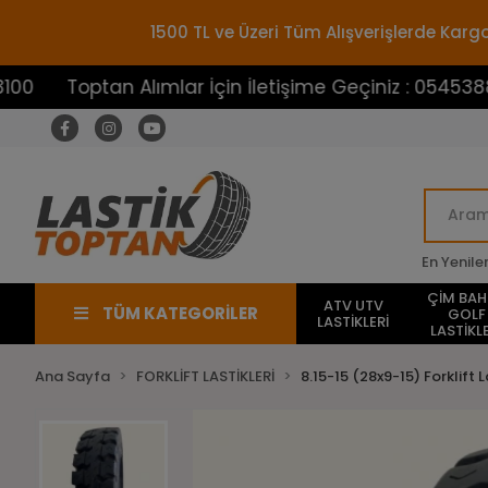
1500 TL ve Üzeri Tüm Alışverişlerde Ka
optan Alımlar İçin İletişime Geçiniz : 05453883100
En Yenile
ÇİM BA
ATV UTV
TÜM KATEGORİLER
GOLF
LASTİKLERİ
LASTİKLE
Ana Sayfa
FORKLİFT LASTİKLERİ
8.15-15 (28x9-15) Forklift L