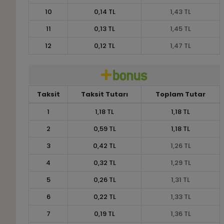
10
0,14 TL
1,43 TL
11
0,13 TL
1,45 TL
12
0,12 TL
1,47 TL
Taksit
Taksit Tutarı
Toplam Tutar
1
1,18 TL
1,18 TL
2
0,59 TL
1,18 TL
3
0,42 TL
1,26 TL
4
0,32 TL
1,29 TL
5
0,26 TL
1,31 TL
6
0,22 TL
1,33 TL
7
0,19 TL
1,36 TL