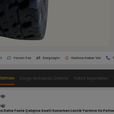
Et
Yorum Yaz
Karşılaştır
Gelince Haber Ver
klaması
Kargo Ve Kapıda Ödeme
Taksit Seçenekleri
iği
iği
Oranla Daha Fazla Çalışma Saati Sunarken Lastik Yarılma Ve Pat