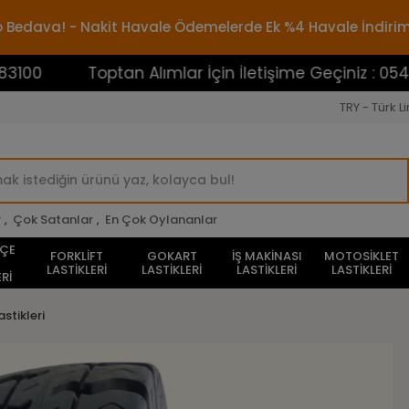
rgo Bedava! - Nakit Havale Ödemelerde Ek %4 Havale İndiri
Toptan Alımlar İçin İletişime Geçiniz : 0545388310
TRY - Türk Li
r
,
Çok Satanlar
,
En Çok Oylananlar
HÇE
FORKLİFT
GOKART
İŞ MAKİNASI
MOTOSİKLET
LASTİKLERİ
LASTİKLERİ
LASTİKLERİ
LASTİKLERİ
Rİ
astikleri