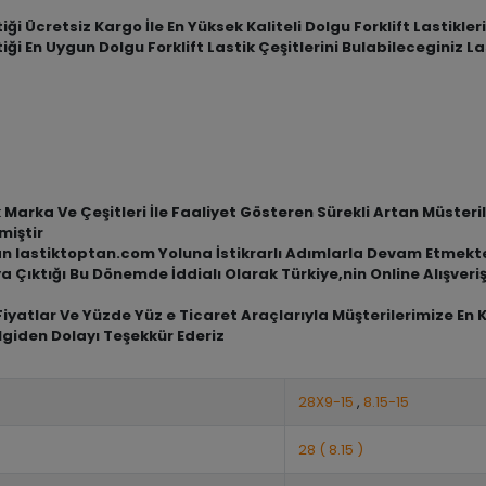
iği Ücretsiz Kargo İle En Yüksek Kaliteli Dolgu Forklift Lastikle
iği En Uygun Dolgu Forklift Lastik Çeşitlerini Bulabileceginiz 
arka Ve Çeşitleri İle Faaliyet Gösteren Sürekli Artan Müsterile
miştir
an lastiktoptan.com Yoluna İstikrarlı Adımlarla Devam Etmekt
a Çıktığı Bu Dönemde İddialı Olarak Türkiye,nin Online Alışve
iyatlar Ve Yüzde Yüz e Ticaret Araçlarıyla Müşterilerimize En 
lgiden Dolayı Teşekkür Ederiz
28X9-15
,
8.15-15
28 ( 8.15 )