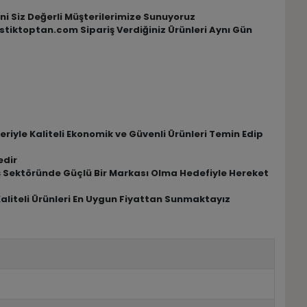
rini Siz Değerli Müşterilerimize Sunuyoruz
Lastiktoptan.com Sipariş Verdiğiniz Ürünleri Aynı Gün
riyle Kaliteli Ekonomik ve Güvenli Ürünleri Temin Edip
edir
riş Sektöründe Güçlü Bir Markası Olma Hedefiyle Hereket
Kaliteli Ürünleri En Uygun Fiyattan Sunmaktayız