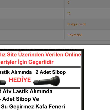
9
15
Dolgu Lastik
Sekmanlı
Benzer Ürünler
Stok:
2