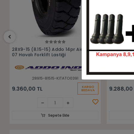
Sepete Ekle
28X9-15 (8.15-15) Rubberking
28x9-15 (8
Aırlıft 14pr Havalı Forklift Lastiği
Sekmanlı Do
28915-81515-HF81515-14
2
KARGO
9.288,00 TL
15.500,00
BEDAVA
Sepete Ekle