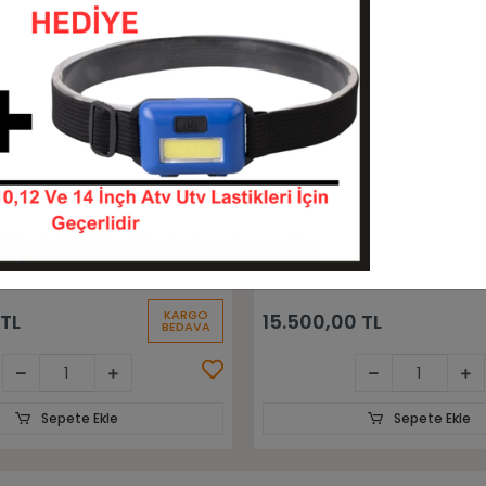
Sepete Ekle
Sepete Ekle
.15-15) Maximum Siyah
28x9-15 (8.15-15) Warrior S
lgu Forklift Lastiği
Sekmanlı Dolgu Forklift Last
8915-81515-MAXİMUM
28915-81515-WARRİ
KARGO
 TL
14.500,00 TL
BEDAVA
Sepete Ekle
Sepete Ekle