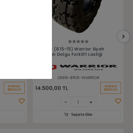
Sepete Ekle
iyah
28x9-15 (8.15-15) Galaxy Liftop
iği
Segmanlı Beyaz İz Bırakmayan
Dolgu Forklift Lastiği
OR
28915-81515-LGX00048
KARGO
KARGO
28.335,85 TL
BEDAVA
BEDAVA
Sepete Ekle