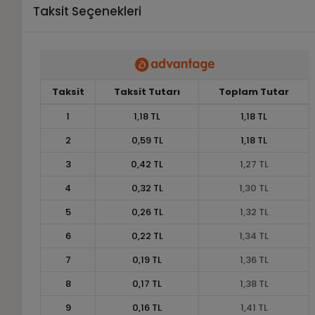
Taksit Seçenekleri
Taksit
Taksit Tutarı
Toplam Tutar
1
1,18 TL
1,18 TL
2
0,59 TL
1,18 TL
3
0,42 TL
1,27 TL
4
0,32 TL
1,30 TL
5
0,26 TL
1,32 TL
6
0,22 TL
1,34 TL
7
0,19 TL
1,36 TL
8
0,17 TL
1,38 TL
9
0,16 TL
1,41 TL