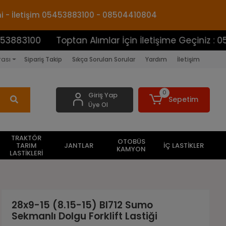
mi - İletişim 05453883100 - 08504410804
0
Toptan Alımlar İçin İletişime Geçiniz : 05453883
rası
Sipariş Takip
Sıkça Sorulan Sorular
Yardım
İletişim
0
Giriş Yap
Sepetim
Üye Ol
TRAKTÖR
OTOBÜS
TARIM
JANTLAR
İÇ LASTİKLER
KAMYON
LASTİKLERİ
28x9-15 (8.15-15) Bl712 Sumo
Sekmanlı Dolgu Forklift Lastiği