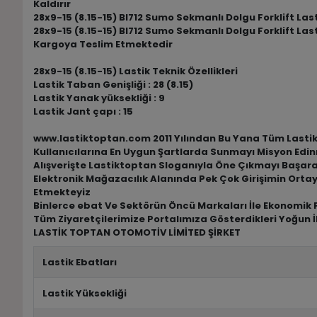
Kaldırır
28x9-15 (8.15-15) Bl712 Sumo Sekmanlı Dolgu Forklift Last
28x9-15 (8.15-15) Bl712 Sumo Sekmanlı Dolgu Forklift Last
Kargoya Teslim Etmektedir
28x9-15 (8.15-15) Lastik Teknik Özellikleri
Lastik Taban Genişliği : 28 (8.15)
Lastik Yanak yüksekliği : 9
Lastik Jant çapı : 15
www.lastiktoptan.com 2011 Yılından Bu Yana Tüm Lastik M
Kullanıcılarına En Uygun Şartlarda Sunmayı Misyon Edin
Alışverişte Lastiktoptan Sloganıyla Öne Çıkmayı Başar
Elektronik Mağazacılık Alanında Pek Çok Girişimin Ortay
Etmekteyiz
Binlerce ebat Ve Sektörün Öncü Markaları İle Ekonomik F
Tüm Ziyaretçilerimize Portalımıza Gösterdikleri Yoğun İ
LASTİK TOPTAN OTOMOTİV LİMİTED ŞİRKET
Lastik Ebatları
Lastik Yüksekliği