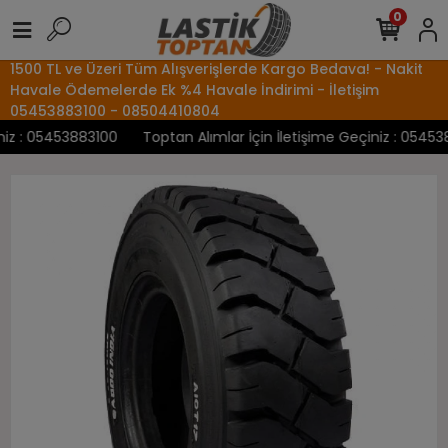
0
1500 TL ve Üzeri Tüm Alışverişlerde Kargo Bedava! - Nakit
Havale Ödemelerde Ek %4 Havale İndirimi - İletişim
05453883100 - 08504410804
z : 05453883100
Toptan Alımlar İçin İletişime Geçiniz : 0545388