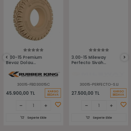
Sepete Ekle
Sepete Ekle
3.00-15 Premium
3.00-15 Mileway
Beyaz Dolgu
Perfecto Siyah
Sekmanli Rubberking
Sekmanlı Dolgu
Forklift Lastiği
Forklift Lastiği
30015-FBD30015C
30015-PERFECTO-S.LI
KARGO
KARGO
45.900,00 TL
27.500,00 TL
BEDAVA
BEDAVA
Sepete Ekle
Sepete Ekle