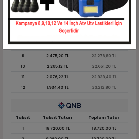
4
5.101,20 TL
20.404,80 TL
5
4.155,84 TL
20.779,20 TL
6
3.525,60 TL
21.153,60 TL
7
3.075,43 TL
21.528,00 TL
8
2.737,80 TL
21.902,40 TL
9
2.475,20 TL
22.276,80 TL
10
2.265,12 TL
22.651,20 TL
11
2.076,22 TL
22.838,40 TL
12
1.934,40 TL
23.212,80 TL
Taksit
Taksit Tutarı
Toplam Tutar
1
18.720,00 TL
18.720,00 TL
2
9.360,00 TL
18.720,00 TL