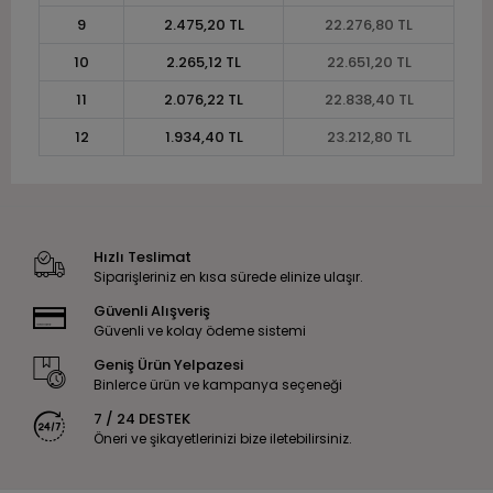
9
2.475,20 TL
22.276,80 TL
10
2.265,12 TL
22.651,20 TL
11
2.076,22 TL
22.838,40 TL
12
1.934,40 TL
23.212,80 TL
Hızlı Teslimat
Siparişleriniz en kısa sürede elinize ulaşır.
Güvenli Alışveriş
Güvenli ve kolay ödeme sistemi
Geniş Ürün Yelpazesi
Binlerce ürün ve kampanya seçeneği
7 / 24 DESTEK
Öneri ve şikayetlerinizi bize iletebilirsiniz.