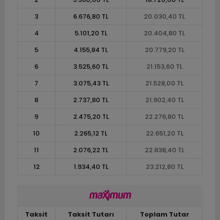
3
6.676,80 TL
20.030,40 TL
4
5.101,20 TL
20.404,80 TL
5
4.155,84 TL
20.779,20 TL
6
3.525,60 TL
21.153,60 TL
7
3.075,43 TL
21.528,00 TL
8
2.737,80 TL
21.902,40 TL
9
2.475,20 TL
22.276,80 TL
10
2.265,12 TL
22.651,20 TL
11
2.076,22 TL
22.838,40 TL
12
1.934,40 TL
23.212,80 TL
Taksit
Taksit Tutarı
Toplam Tutar