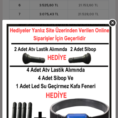
6
3.525,60 TL
21.153,60 TL
7
3.075,43 TL
21.528,00 TL
8
2.737,80 TL
21.902,40 TL
9
2.475,20 TL
22.276,80 TL
10
2.265,12 TL
22.651,20 TL
11
2.076,22 TL
22.838,40 TL
12
1.934,40 TL
23.212,80 TL
Taksit
Taksit Tutarı
Toplam Tutar
1
18.720,00 TL
18.720,00 TL
2
9.360,00 TL
18.720,00 TL
3
6.676,80 TL
20.030,40 TL