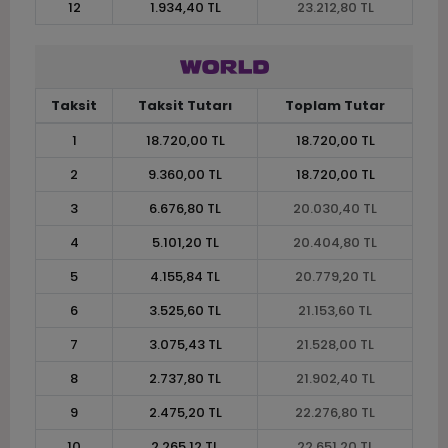
12
1.934,40 TL
23.212,80 TL
Taksit
Taksit Tutarı
Toplam Tutar
1
18.720,00 TL
18.720,00 TL
2
9.360,00 TL
18.720,00 TL
3
6.676,80 TL
20.030,40 TL
4
5.101,20 TL
20.404,80 TL
5
4.155,84 TL
20.779,20 TL
6
3.525,60 TL
21.153,60 TL
7
3.075,43 TL
21.528,00 TL
8
2.737,80 TL
21.902,40 TL
9
2.475,20 TL
22.276,80 TL
10
2.265,12 TL
22.651,20 TL