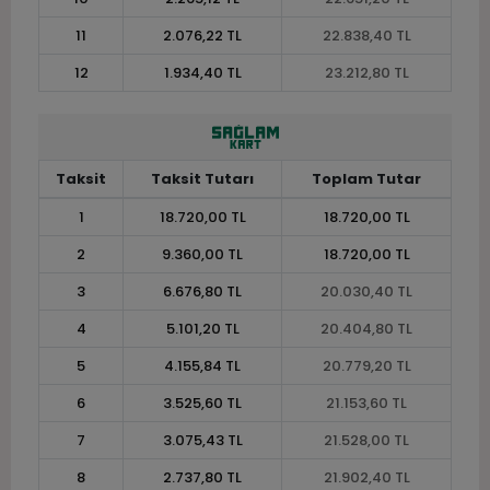
11
2.076,22 TL
22.838,40 TL
12
1.934,40 TL
23.212,80 TL
Taksit
Taksit Tutarı
Toplam Tutar
1
18.720,00 TL
18.720,00 TL
2
9.360,00 TL
18.720,00 TL
3
6.676,80 TL
20.030,40 TL
4
5.101,20 TL
20.404,80 TL
5
4.155,84 TL
20.779,20 TL
6
3.525,60 TL
21.153,60 TL
7
3.075,43 TL
21.528,00 TL
8
2.737,80 TL
21.902,40 TL