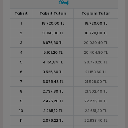
Taksit
Taksit Tutarı
Toplam Tutar
1
18.720,00 TL
18.720,00 TL
2
9.360,00 TL
18.720,00 TL
3
6.676,80 TL
20.030,40 TL
4
5.101,20 TL
20.404,80 TL
5
4.155,84 TL
20.779,20 TL
6
3.525,60 TL
21.153,60 TL
7
3.075,43 TL
21.528,00 TL
8
2.737,80 TL
21.902,40 TL
9
2.475,20 TL
22.276,80 TL
10
2.265,12 TL
22.651,20 TL
11
2.076,22 TL
22.838,40 TL