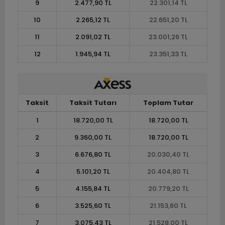
9
2.477,90 TL
22.301,14 TL
10
2.265,12 TL
22.651,20 TL
11
2.091,02 TL
23.001,26 TL
12
1.945,94 TL
23.351,33 TL
Taksit
Taksit Tutarı
Toplam Tutar
1
18.720,00 TL
18.720,00 TL
2
9.360,00 TL
18.720,00 TL
3
6.676,80 TL
20.030,40 TL
4
5.101,20 TL
20.404,80 TL
5
4.155,84 TL
20.779,20 TL
6
3.525,60 TL
21.153,60 TL
7
3.075,43 TL
21.528,00 TL