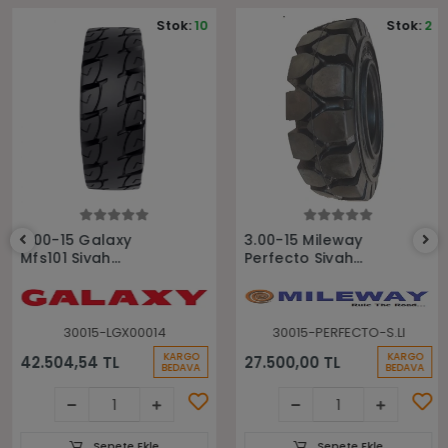
Stok:
10
Stok:
2
Sepete Ekle
Sepete Ekle
3.00-15 Galaxy
3.00-15 Mileway
Mfs101 Siyah
Perfecto Siyah
Segmanlı Dolgu
Sekmanlı Dolgu
Forklift Lastiği
Forklift Lastiği
30015-LGX00014
30015-PERFECTO-S.LI
KARGO
KARGO
42.504,54 TL
27.500,00 TL
BEDAVA
BEDAVA
Sepete Ekle
Sepete Ekle