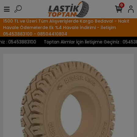
0
1500 TL ve Üzeri Tüm Alışverişlerde Kargo Bedava! - Nakit
Havale Ödemelerde Ek %4 Havale İndirimi - İletişim
05453883100 - 08504410804
z : 05453883100
Toptan Alımlar İçin İletişime Geçiniz : 0545388