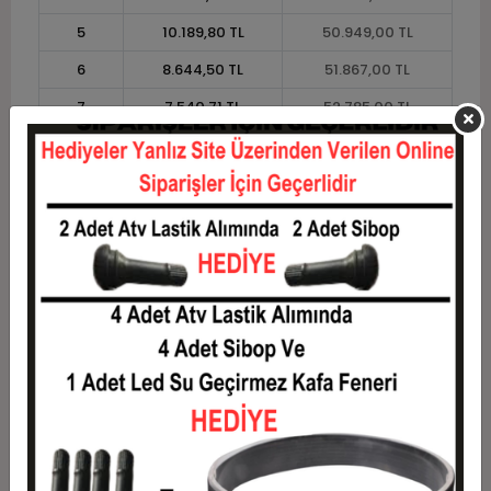
5
10.189,80 TL
50.949,00 TL
6
8.644,50 TL
51.867,00 TL
7
7.540,71 TL
52.785,00 TL
8
6.712,88 TL
53.703,00 TL
9
6.069,00 TL
54.621,00 TL
10
5.553,90 TL
55.539,00 TL
11
5.090,73 TL
55.998,00 TL
12
4.743,00 TL
56.916,00 TL
Taksit
Taksit Tutarı
Toplam Tutar
1
45.900,00 TL
45.900,00 TL
2
22.950,00 TL
45.900,00 TL