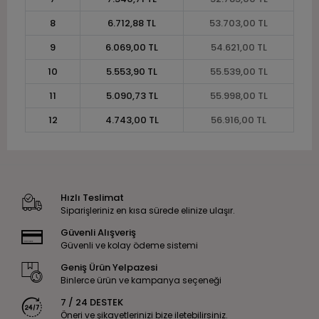
8
6.712,88 TL
53.703,00 TL
9
6.069,00 TL
54.621,00 TL
10
5.553,90 TL
55.539,00 TL
11
5.090,73 TL
55.998,00 TL
12
4.743,00 TL
56.916,00 TL
Hızlı Teslimat
Siparişleriniz en kısa sürede elinize ulaşır.
Güvenli Alışveriş
Güvenli ve kolay ödeme sistemi
Geniş Ürün Yelpazesi
Binlerce ürün ve kampanya seçeneği
7 / 24 DESTEK
Öneri ve şikayetlerinizi bize iletebilirsiniz.