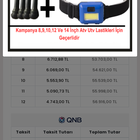
3
16.371,00 TL
49.113,00 TL
4
12.507,75 TL
50.031,00 TL
5
10.189,80 TL
50.949,00 TL
6
8.644,50 TL
51.867,00 TL
7
7.540,71 TL
52.785,00 TL
8
6.712,88 TL
53.703,00 TL
9
6.069,00 TL
54.621,00 TL
10
5.553,90 TL
55.539,00 TL
11
5.090,73 TL
55.998,00 TL
12
4.743,00 TL
56.916,00 TL
Taksit
Taksit Tutarı
Toplam Tutar