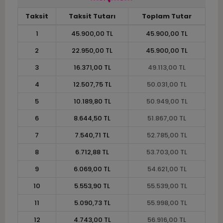
Taksit
Taksit Tutarı
Toplam Tutar
1
45.900,00 TL
45.900,00 TL
2
22.950,00 TL
45.900,00 TL
3
16.371,00 TL
49.113,00 TL
4
12.507,75 TL
50.031,00 TL
5
10.189,80 TL
50.949,00 TL
6
8.644,50 TL
51.867,00 TL
7
7.540,71 TL
52.785,00 TL
8
6.712,88 TL
53.703,00 TL
9
6.069,00 TL
54.621,00 TL
10
5.553,90 TL
55.539,00 TL
11
5.090,73 TL
55.998,00 TL
12
4.743,00 TL
56.916,00 TL