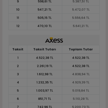
9
598,61 TL
5.387,51 TL
10
547,21 TL
5.472,07 TL
11
505,15 TL
5.556,64 TL
12
470,10 TL
5.641,21 TL
Taksit
Taksit Tutarı
Toplam Tutar
1
4.522,38 TL
4.522,38 TL
2
2.261,19 TL
4.522,38 TL
3
1.612,98 TL
4.838,94 TL
4
1.232,35 TL
4.929,39 TL
5
1.003,97 TL
5.019,84 TL
6
851,71 TL
5.110,28 TL
7
742,96 TL
5.200,73 TL