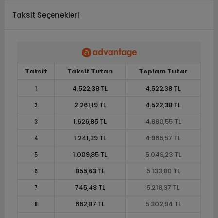
Taksit Seçenekleri
Taksit
Taksit Tutarı
Toplam Tutar
1
4.522,38 TL
4.522,38 TL
2
2.261,19 TL
4.522,38 TL
3
1.626,85 TL
4.880,55 TL
4
1.241,39 TL
4.965,57 TL
5
1.009,85 TL
5.049,23 TL
6
855,63 TL
5.133,80 TL
7
745,48 TL
5.218,37 TL
8
662,87 TL
5.302,94 TL