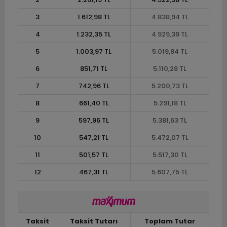
3
1.612,98 TL
4.838,94 TL
4
1.232,35 TL
4.929,39 TL
5
1.003,97 TL
5.019,84 TL
6
851,71 TL
5.110,28 TL
7
742,96 TL
5.200,73 TL
8
661,40 TL
5.291,18 TL
9
597,96 TL
5.381,63 TL
10
547,21 TL
5.472,07 TL
11
501,57 TL
5.517,30 TL
12
467,31 TL
5.607,75 TL
Taksit
Taksit Tutarı
Toplam Tutar