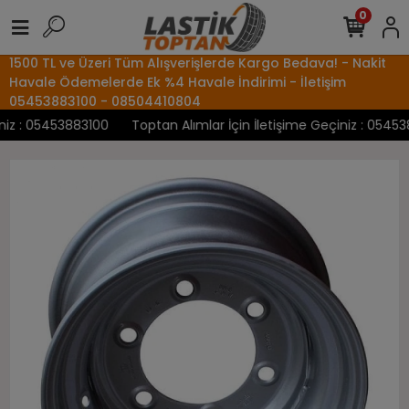
0
1500 TL ve Üzeri Tüm Alışverişlerde Kargo Bedava! - Nakit
Havale Ödemelerde Ek %4 Havale İndirimi - İletişim
05453883100 - 08504410804
z : 05453883100
Toptan Alımlar İçin İletişime Geçiniz : 0545388