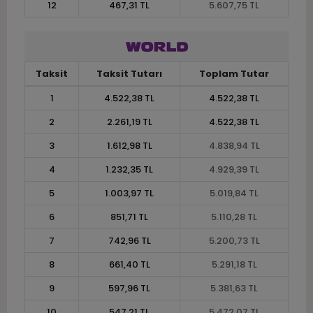
12
467,31 TL
5.607,75 TL
Taksit
Taksit Tutarı
Toplam Tutar
1
4.522,38 TL
4.522,38 TL
2
2.261,19 TL
4.522,38 TL
3
1.612,98 TL
4.838,94 TL
4
1.232,35 TL
4.929,39 TL
5
1.003,97 TL
5.019,84 TL
6
851,71 TL
5.110,28 TL
7
742,96 TL
5.200,73 TL
8
661,40 TL
5.291,18 TL
9
597,96 TL
5.381,63 TL
10
547,21 TL
5.472,07 TL