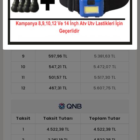
4
1.232,35 TL
4.929,39 TL
5
1.003,97 TL
5.019,84 TL
6
851,71 TL
5.110,28 TL
7
742,96 TL
5.200,73 TL
8
661,40 TL
5.291,18 TL
9
597,96 TL
5.381,63 TL
10
547,21 TL
5.472,07 TL
11
501,57 TL
5.517,30 TL
12
467,31 TL
5.607,75 TL
Taksit
Taksit Tutarı
Toplam Tutar
1
4.522,38 TL
4.522,38 TL
2
2.261,19 TL
4.522,38 TL