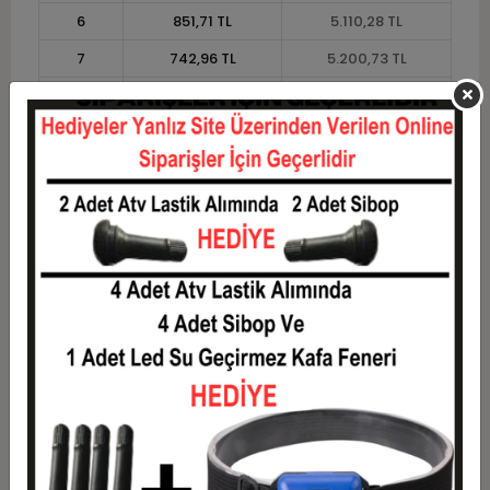
6
851,71 TL
5.110,28 TL
7
742,96 TL
5.200,73 TL
8
661,40 TL
5.291,18 TL
9
597,96 TL
5.381,63 TL
10
547,21 TL
5.472,07 TL
11
501,57 TL
5.517,30 TL
12
467,31 TL
5.607,75 TL
Taksit
Taksit Tutarı
Toplam Tutar
1
4.522,38 TL
4.522,38 TL
2
2.261,19 TL
4.522,38 TL
3
1.612,98 TL
4.838,94 TL