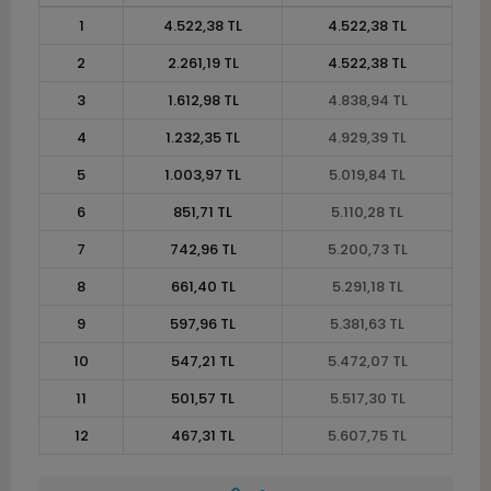
1
4.522,38 TL
4.522,38 TL
2
2.261,19 TL
4.522,38 TL
3
1.612,98 TL
4.838,94 TL
4
1.232,35 TL
4.929,39 TL
5
1.003,97 TL
5.019,84 TL
6
851,71 TL
5.110,28 TL
7
742,96 TL
5.200,73 TL
8
661,40 TL
5.291,18 TL
9
597,96 TL
5.381,63 TL
10
547,21 TL
5.472,07 TL
11
501,57 TL
5.517,30 TL
12
467,31 TL
5.607,75 TL