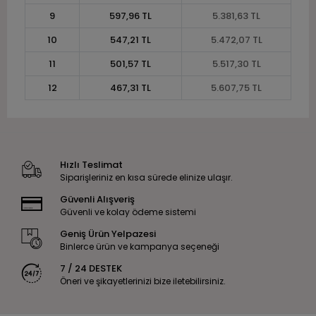
9
597,96 TL
5.381,63 TL
10
547,21 TL
5.472,07 TL
11
501,57 TL
5.517,30 TL
12
467,31 TL
5.607,75 TL
Hızlı Teslimat
Siparişleriniz en kısa sürede elinize ulaşır.
Güvenli Alışveriş
Güvenli ve kolay ödeme sistemi
Geniş Ürün Yelpazesi
Binlerce ürün ve kampanya seçeneği
7 / 24 DESTEK
Öneri ve şikayetlerinizi bize iletebilirsiniz.