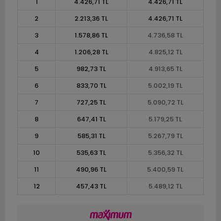
1
4.426,71 TL
4.426,71 TL
2
2.213,36 TL
4.426,71 TL
3
1.578,86 TL
4.736,58 TL
4
1.206,28 TL
4.825,12 TL
5
982,73 TL
4.913,65 TL
6
833,70 TL
5.002,19 TL
7
727,25 TL
5.090,72 TL
8
647,41 TL
5.179,25 TL
9
585,31 TL
5.267,79 TL
10
535,63 TL
5.356,32 TL
11
490,96 TL
5.400,59 TL
12
457,43 TL
5.489,12 TL