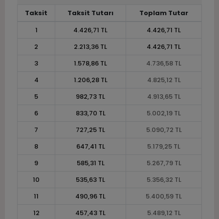
Taksit
Taksit Tutarı
Toplam Tutar
1
4.426,71 TL
4.426,71 TL
2
2.213,36 TL
4.426,71 TL
3
1.578,86 TL
4.736,58 TL
4
1.206,28 TL
4.825,12 TL
5
982,73 TL
4.913,65 TL
6
833,70 TL
5.002,19 TL
7
727,25 TL
5.090,72 TL
8
647,41 TL
5.179,25 TL
9
585,31 TL
5.267,79 TL
10
535,63 TL
5.356,32 TL
11
490,96 TL
5.400,59 TL
12
457,43 TL
5.489,12 TL