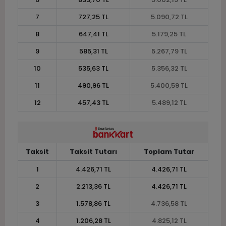
7
727,25 TL
5.090,72 TL
8
647,41 TL
5.179,25 TL
9
585,31 TL
5.267,79 TL
10
535,63 TL
5.356,32 TL
11
490,96 TL
5.400,59 TL
12
457,43 TL
5.489,12 TL
Taksit
Taksit Tutarı
Toplam Tutar
1
4.426,71 TL
4.426,71 TL
2
2.213,36 TL
4.426,71 TL
3
1.578,86 TL
4.736,58 TL
4
1.206,28 TL
4.825,12 TL