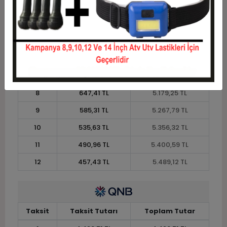
3
1.578,86 TL
4.736,58 TL
4
1.206,28 TL
4.825,12 TL
5
982,73 TL
4.913,65 TL
6
833,70 TL
5.002,19 TL
7
727,25 TL
5.090,72 TL
8
647,41 TL
5.179,25 TL
9
585,31 TL
5.267,79 TL
10
535,63 TL
5.356,32 TL
11
490,96 TL
5.400,59 TL
12
457,43 TL
5.489,12 TL
Taksit
Taksit Tutarı
Toplam Tutar