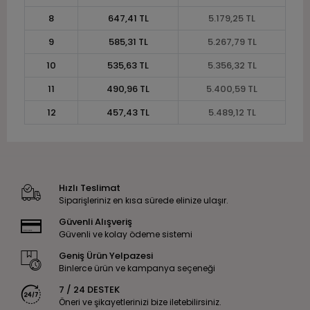
8
647,41 TL
5.179,25 TL
9
585,31 TL
5.267,79 TL
10
535,63 TL
5.356,32 TL
11
490,96 TL
5.400,59 TL
12
457,43 TL
5.489,12 TL
Hızlı Teslimat
Siparişleriniz en kısa sürede elinize ulaşır.
Güvenli Alışveriş
Güvenli ve kolay ödeme sistemi
Geniş Ürün Yelpazesi
Binlerce ürün ve kampanya seçeneği
7 / 24 DESTEK
Öneri ve şikayetlerinizi bize iletebilirsiniz.