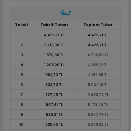
Taksit
Taksit Tutarı
Toplam Tutar
1
4.426,71 TL
4.426,71 TL
2
2.213,36 TL
4.426,71 TL
3
1.578,86 TL
4.736,58 TL
4
1.206,28 TL
4.825,12 TL
5
982,73 TL
4.913,65 TL
6
833,70 TL
5.002,19 TL
7
727,25 TL
5.090,72 TL
8
647,41 TL
5.179,25 TL
9
585,31 TL
5.267,79 TL
10
535,63 TL
5.356,32 TL