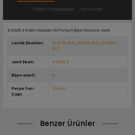
Taksit Seçenekleri
Yorumlar
9.00x15.3 6 Mm Göbekli 110 Porya 5 Bijon Römork Jantı
Lastik Ebatları
10.0/75-15.3
,
11.5/80-15.3
,
12.5/80-
15.3
Jant Ebatı
9.00x15.3
Bijon adeti
5
Porya Yarı
110 mm
Çapı
Benzer Ürünler