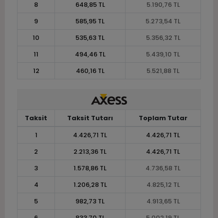
8
648,85 TL
5.190,76 TL
9
585,95 TL
5.273,54 TL
10
535,63 TL
5.356,32 TL
11
494,46 TL
5.439,10 TL
12
460,16 TL
5.521,88 TL
Taksit
Taksit Tutarı
Toplam Tutar
1
4.426,71 TL
4.426,71 TL
2
2.213,36 TL
4.426,71 TL
3
1.578,86 TL
4.736,58 TL
4
1.206,28 TL
4.825,12 TL
5
982,73 TL
4.913,65 TL
6
833,70 TL
5.002,19 TL