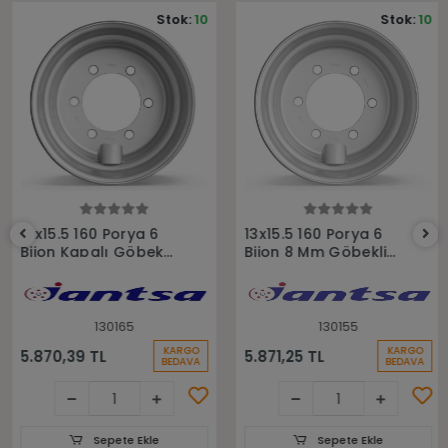
Stok:
10
Stok:
10
Sepete Ekle
Sepete Ekle
13x15.5 160 Porya 6
13x15.5 160 Porya 6
Bijon Kapalı Göbek
Bijon 8 Mm Göbekli
Römork Jantı
Römork Jantı
130165
130155
KARGO
KARGO
5.870,39 TL
5.871,25 TL
BEDAVA
BEDAVA
Sepete Ekle
Sepete Ekle