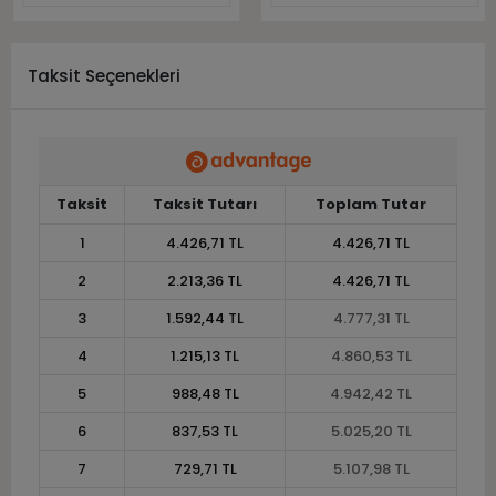
Taksit Seçenekleri
Taksit
Taksit Tutarı
Toplam Tutar
1
4.426,71 TL
4.426,71 TL
2
2.213,36 TL
4.426,71 TL
3
1.592,44 TL
4.777,31 TL
4
1.215,13 TL
4.860,53 TL
5
988,48 TL
4.942,42 TL
6
837,53 TL
5.025,20 TL
7
729,71 TL
5.107,98 TL