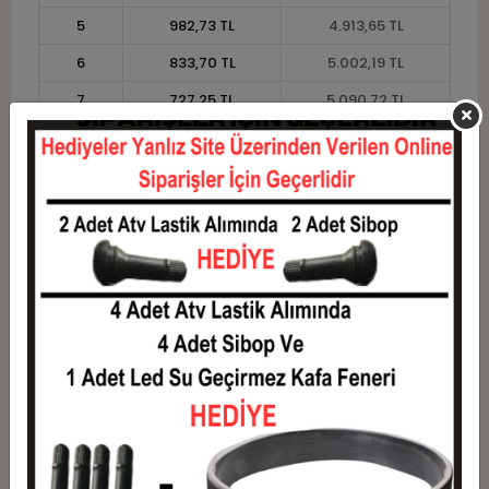
5
982,73 TL
4.913,65 TL
6
833,70 TL
5.002,19 TL
7
727,25 TL
5.090,72 TL
8
647,41 TL
5.179,25 TL
9
585,31 TL
5.267,79 TL
10
535,63 TL
5.356,32 TL
11
490,96 TL
5.400,59 TL
12
457,43 TL
5.489,12 TL
Taksit
Taksit Tutarı
Toplam Tutar
1
4.426,71 TL
4.426,71 TL
2
2.213,36 TL
4.426,71 TL