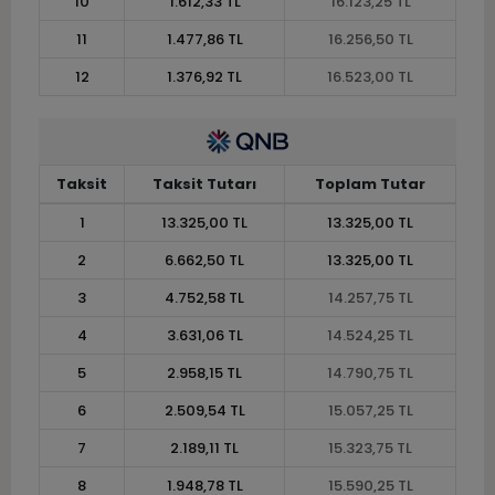
10
1.612,33 TL
16.123,25 TL
11
1.477,86 TL
16.256,50 TL
12
1.376,92 TL
16.523,00 TL
Taksit
Taksit Tutarı
Toplam Tutar
1
13.325,00 TL
13.325,00 TL
2
6.662,50 TL
13.325,00 TL
3
4.752,58 TL
14.257,75 TL
4
3.631,06 TL
14.524,25 TL
5
2.958,15 TL
14.790,75 TL
6
2.509,54 TL
15.057,25 TL
7
2.189,11 TL
15.323,75 TL
8
1.948,78 TL
15.590,25 TL