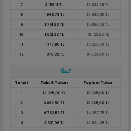
7
2.189,11 TL
15.323,75 TL
8
1.948,78 TL
15.590,25 TL
9
1.761,86 TL
15.856,75 TL
10
1.612,33 TL
16.123,25 TL
11
1.477,86 TL
16.256,50 TL
12
1.376,92 TL
16.523,00 TL
Taksit
Taksit Tutarı
Toplam Tutar
1
13.325,00 TL
13.325,00 TL
2
6.662,50 TL
13.325,00 TL
3
4.752,58 TL
14.257,75 TL
4
3.631,06 TL
14.524,25 TL