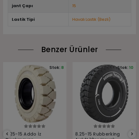
jant Çapı
15
Lastik Tipi
Havalı Lastik (Bezli)
Benzer Ürünler
Stok:
8
Stok:
10
Sepete Ekle
Sepete Ekle
8.25-15 Addo İz
8.25-15 Rubberking