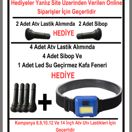
Taksit
Taksit Tutarı
Toplam Tutar
1
13.325,00 TL
13.325,00 TL
2
6.662,50 TL
13.325,00 TL
3
4.752,58 TL
14.257,75 TL
4
3.631,06 TL
14.524,25 TL
5
2.958,15 TL
14.790,75 TL
6
2.509,54 TL
15.057,25 TL
7
2.189,11 TL
15.323,75 TL
8
1.948,78 TL
15.590,25 TL
9
1.761,86 TL
15.856,75 TL
10
1.612,33 TL
16.123,25 TL
11
1.477,86 TL
16.256,50 TL