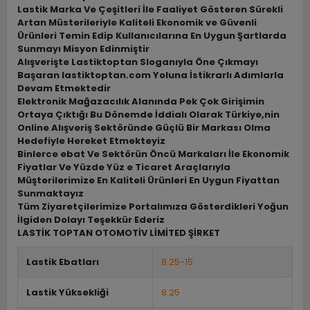
Lastik Marka Ve Çeşitleri İle Faaliyet Gösteren Sürekli
Artan Müsterileriyle Kaliteli Ekonomik ve Güvenli
Ürünleri Temin Edip Kullanıcılarına En Uygun Şartlarda
Sunmayı Misyon Edinmiştir
Alışverişte Lastiktoptan Sloganıyla Öne Çıkmayı
Başaran lastiktoptan.com Yoluna İstikrarlı Adımlarla
Devam Etmektedir
Elektronik Mağazacılık Alanında Pek Çok Girişimin
Ortaya Çıktığı Bu Dönemde İddialı Olarak Türkiye,nin
Online Alışveriş Sektöründe Güçlü Bir Markası Olma
Hedefiyle Hereket Etmekteyiz
Binlerce ebat Ve Sektörün Öncü Markaları İle Ekonomik
Fiyatlar Ve Yüzde Yüz e Ticaret Araçlarıyla
Müşterilerimize En Kaliteli Ürünleri En Uygun Fiyattan
Sunmaktayız
Tüm Ziyaretçilerimize Portalımıza Gösterdikleri Yoğun
İlgiden Dolayı Teşekkür Ederiz
LASTİK TOPTAN OTOMOTİV LİMİTED ŞİRKET
Lastik Ebatları
8.25-15
Lastik Yüksekliği
8.25