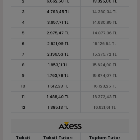
2
6.662,50 TL
13.325,00 TL
3
4.793,45 TL
14.380,34 TL
4
3.657,71 TL
14.630,85 TL
5
2.975,47 TL
14.877,36 TL
6
2.521,09 TL
15.126,54 TL
7
2.196,53 TL
15.375,72 TL
8
1.953,11 TL
15.624,90 TL
9
1.763,79 TL
15.874,07 TL
10
1.612,33 TL
16.123,25 TL
11
1.488,40 TL
16.372,43 TL
12
1.385,13 TL
16.621,61 TL
Taksit
Taksit Tutarı
Toplam Tutar