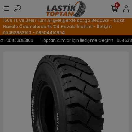
0
1500 TL ve Üzeri Tüm Alışverişlerde Kargo Bedava! - Nakit
Havale Ödemelerde Ek %4 Havale İndirimi - İletişim
05453883100 - 08504410804
 : 05453883100
Toptan Alımlar İçin İletişime Geçiniz : 05453883