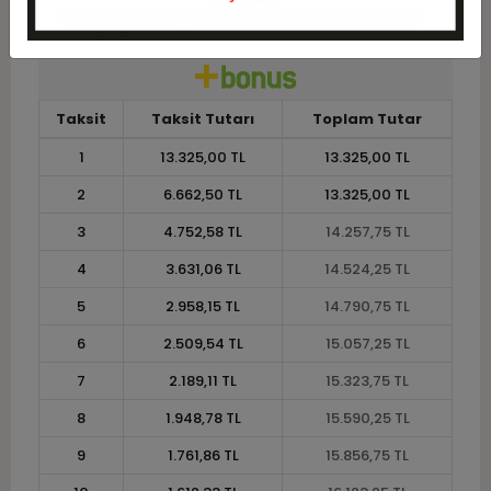
12
1.376,92 TL
16.523,00 TL
Taksit
Taksit Tutarı
Toplam Tutar
1
13.325,00 TL
13.325,00 TL
2
6.662,50 TL
13.325,00 TL
3
4.752,58 TL
14.257,75 TL
4
3.631,06 TL
14.524,25 TL
5
2.958,15 TL
14.790,75 TL
6
2.509,54 TL
15.057,25 TL
7
2.189,11 TL
15.323,75 TL
8
1.948,78 TL
15.590,25 TL
9
1.761,86 TL
15.856,75 TL