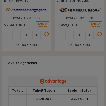
Bırakmayan
Aırlıft 18pr Havalı
Sekmanlı Dolgu
Forklift Lastiği
Forklift Lastiği
82515-ATO001967
82515-HF82515-18
KARGO
KARGO
27.948,38 TL
11.952,00 TL
BEDAVA
BEDAVA
Sepete Ekle
Sepete Ekle
Taksit Seçenekleri
Taksit
Taksit Tutarı
Toplam Tutar
1
13.325,00 TL
13.325,00 TL