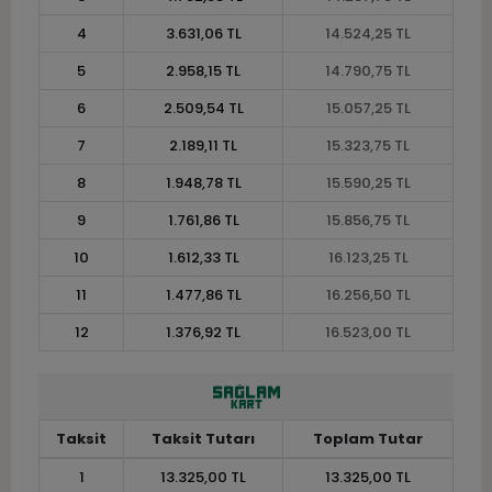
4
3.631,06 TL
14.524,25 TL
5
2.958,15 TL
14.790,75 TL
6
2.509,54 TL
15.057,25 TL
7
2.189,11 TL
15.323,75 TL
8
1.948,78 TL
15.590,25 TL
9
1.761,86 TL
15.856,75 TL
10
1.612,33 TL
16.123,25 TL
11
1.477,86 TL
16.256,50 TL
12
1.376,92 TL
16.523,00 TL
Taksit
Taksit Tutarı
Toplam Tutar
1
13.325,00 TL
13.325,00 TL