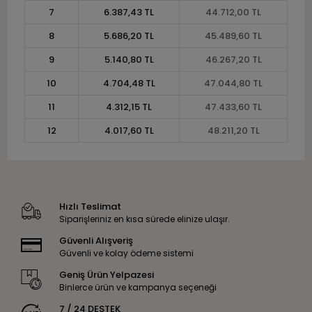
7
6.387,43 TL
44.712,00 TL
8
5.686,20 TL
45.489,60 TL
9
5.140,80 TL
46.267,20 TL
10
4.704,48 TL
47.044,80 TL
11
4.312,15 TL
47.433,60 TL
12
4.017,60 TL
48.211,20 TL
Hızlı Teslimat
Siparişleriniz en kısa sürede elinize ulaşır.
Güvenli Alışveriş
Güvenli ve kolay ödeme sistemi
Geniş Ürün Yelpazesi
Binlerce ürün ve kampanya seçeneği
7 / 24 DESTEK