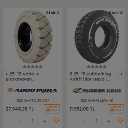
Stok:
8
Stok:
10
Sepete Ekle
Sepete Ekle
8.25-15 Addo İz
8.25-15 Rubberking
Bırakmayan
Aırlıft 18pr Havalı
Sekmanlı Dolgu
Forklift Lastiği
Forklift Lastiği
82515-ATO001967
82515-HF82515-18
KARGO
KARGO
27.948,38 TL
11.952,00 TL
BEDAVA
BEDAVA