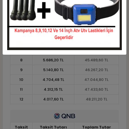
2
19.440,00 TL
38.880,00 TL
3
13.867,20 TL
41.601,60 TL
4
10.594,80 TL
42.379,20 TL
5
8.631,36 TL
43.156,80 TL
6
7.322,40 TL
43.934,40 TL
7
6.387,43 TL
44.712,00 TL
8
5.686,20 TL
45.489,60 TL
9
5.140,80 TL
46.267,20 TL
10
4.704,48 TL
47.044,80 TL
11
4.312,15 TL
47.433,60 TL
12
4.017,60 TL
48.211,20 TL
Taksit
Taksit Tutarı
Toplam Tutar