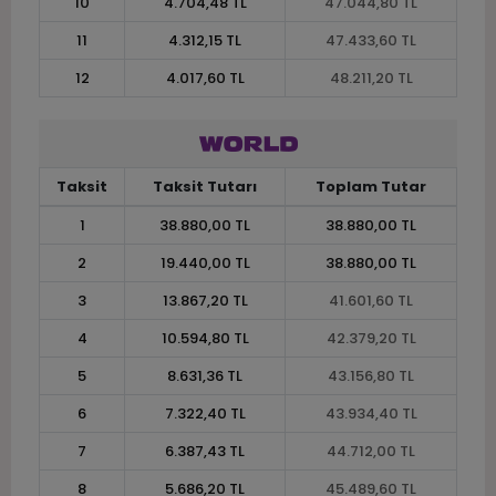
10
4.704,48 TL
47.044,80 TL
11
4.312,15 TL
47.433,60 TL
12
4.017,60 TL
48.211,20 TL
Taksit
Taksit Tutarı
Toplam Tutar
1
38.880,00 TL
38.880,00 TL
2
19.440,00 TL
38.880,00 TL
3
13.867,20 TL
41.601,60 TL
4
10.594,80 TL
42.379,20 TL
5
8.631,36 TL
43.156,80 TL
6
7.322,40 TL
43.934,40 TL
7
6.387,43 TL
44.712,00 TL
8
5.686,20 TL
45.489,60 TL