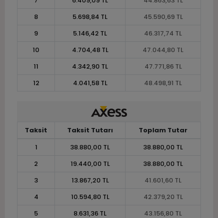
7
6.409,09 TL
44.863,63 TL
8
5.698,84 TL
45.590,69 TL
9
5.146,42 TL
46.317,74 TL
10
4.704,48 TL
47.044,80 TL
11
4.342,90 TL
47.771,86 TL
12
4.041,58 TL
48.498,91 TL
Taksit
Taksit Tutarı
Toplam Tutar
1
38.880,00 TL
38.880,00 TL
2
19.440,00 TL
38.880,00 TL
3
13.867,20 TL
41.601,60 TL
4
10.594,80 TL
42.379,20 TL
5
8.631,36 TL
43.156,80 TL