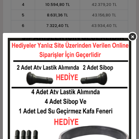
4
10.594,80 TL
42.379,20 TL
5
8.631,36 TL
43.156,80 TL
6
7.322,40 TL
43.934,40 TL
7
6.387,43 TL
44.712,00 TL
8
5.686,20 TL
45.489,60 TL
9
5.140,80 TL
46.267,20 TL
10
4.704,48 TL
47.044,80 TL
11
4.312,15 TL
47.433,60 TL
12
4.017,60 TL
48.211,20 TL
Taksit
Taksit Tutarı
Toplam Tutar
1
38.880,00 TL
38.880,00 TL