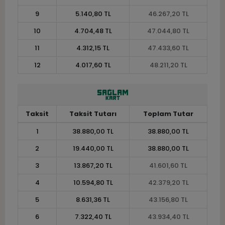
9
5.140,80 TL
46.267,20 TL
10
4.704,48 TL
47.044,80 TL
11
4.312,15 TL
47.433,60 TL
12
4.017,60 TL
48.211,20 TL
Taksit
Taksit Tutarı
Toplam Tutar
1
38.880,00 TL
38.880,00 TL
2
19.440,00 TL
38.880,00 TL
3
13.867,20 TL
41.601,60 TL
4
10.594,80 TL
42.379,20 TL
5
8.631,36 TL
43.156,80 TL
6
7.322,40 TL
43.934,40 TL