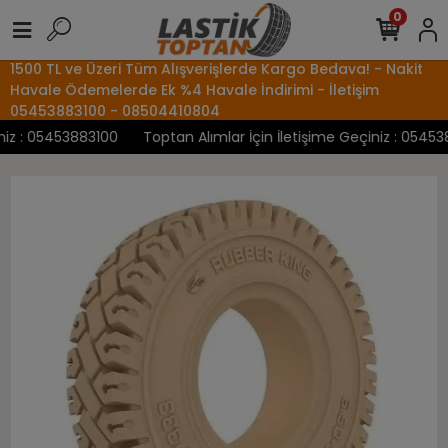
0
1500 TL ve Üzeri Tüm Alışverişlerde Kargo Bedava! - Nakit
Havale Ödemelerde Ek %4 Havale İndirimi - İletişim
05453883100 - 08504410804
z : 05453883100
Toptan Alımlar İçin İletişime Geçiniz : 0545388