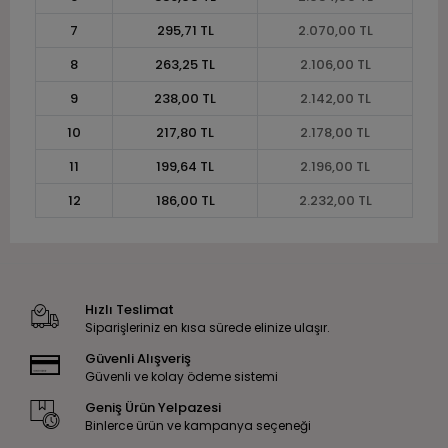
7
295,71 TL
2.070,00 TL
8
263,25 TL
2.106,00 TL
9
238,00 TL
2.142,00 TL
10
217,80 TL
2.178,00 TL
11
199,64 TL
2.196,00 TL
12
186,00 TL
2.232,00 TL
Hızlı Teslimat
Siparişleriniz en kısa sürede elinize ulaşır.
Güvenli Alışveriş
Güvenli ve kolay ödeme sistemi
Geniş Ürün Yelpazesi
Binlerce ürün ve kampanya seçeneği