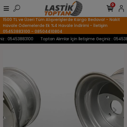
0
1500 TL ve Üzeri Tüm Alışverişlerde Kargo Bedava! - Nakit
Havale Ödemelerde Ek %4 Havale İndirimi - İletişim
05453883100 - 08504410804
z : 05453883100
Toptan Alımlar İçin İletişime Geçiniz : 0545388