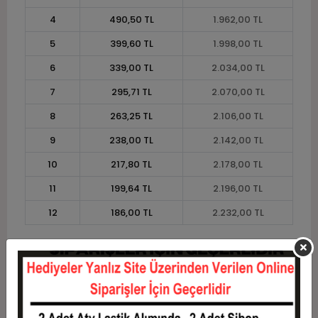
4
490,50 TL
1.962,00 TL
5
399,60 TL
1.998,00 TL
6
339,00 TL
2.034,00 TL
7
295,71 TL
2.070,00 TL
8
263,25 TL
2.106,00 TL
9
238,00 TL
2.142,00 TL
10
217,80 TL
2.178,00 TL
11
199,64 TL
2.196,00 TL
12
186,00 TL
2.232,00 TL
Taksit
Taksit Tutarı
Toplam Tutar
1
1.800,00 TL
1.800,00 TL