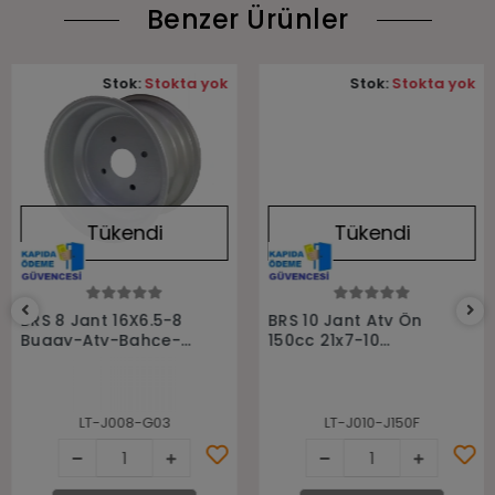
Benzer Ürünler
Stok:
Stokta yok
Stok:
Stokta yok
Tükendi
Tükendi
Stokta Yok
Stokta Yok
BRS 8 Jant 16X6.5-8
BRS 10 Jant Atv Ön
Buggy-Atv-Bahçe-
150cc 21x7-10
Golf-Hobi
Uyumlu 4X90
LT-J008-G03
LT-J010-J150F