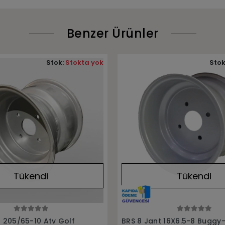
Benzer Ürünler
Stok:
Stokta yok
Stok
Tükendi
Tükendi
Stokta Yok
Stokta Yok
 16X6.5-8 Buggy-Atv-
BRS 10 Jant Atv Ön 200cc 2