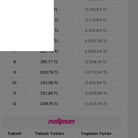
3
711,55 TL
2.134,64 TL
4
543,64 TL
2.174,54 TL
5
442,89 TL
2.214,44 TL
6
375,72 TL
2.254,34 TL
7
327,75 TL
2.294,24 TL
8
291,77 TL
2.334,14 TL
9
263,78 TL
2.374,04 TL
10
241,39 TL
2.413,94 TL
11
221,26 TL
2.433,89 TL
12
206,15 TL
2.473,79 TL
Taksit
Taksit Tutarı
Toplam Tutar