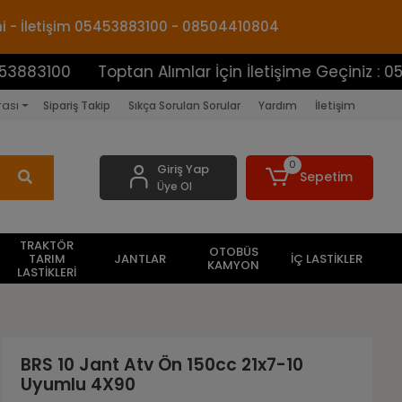
mi - İletişim 05453883100 - 08504410804
0
Toptan Alımlar İçin İletişime Geçiniz : 05453883
rası
Sipariş Takip
Sıkça Sorulan Sorular
Yardım
İletişim
0
Giriş Yap
Sepetim
Üye Ol
TRAKTÖR
OTOBÜS
TARIM
JANTLAR
İÇ LASTİKLER
KAMYON
LASTİKLERİ
BRS 10 Jant Atv Ön 150cc 21x7-10
Uyumlu 4X90