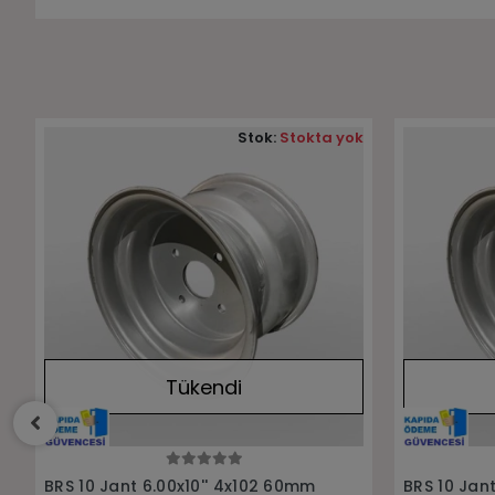
k
Stok:
Stokta yok
Tükendi
Stokta Yok
BRS 10 Jant 205/65-10 Atv Golf
BRS 8 Jant