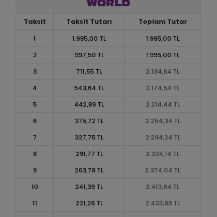
Taksit
Taksit Tutarı
Toplam Tutar
1
1.995,00 TL
1.995,00 TL
2
997,50 TL
1.995,00 TL
3
711,55 TL
2.134,64 TL
4
543,64 TL
2.174,54 TL
5
442,89 TL
2.214,44 TL
6
375,72 TL
2.254,34 TL
7
327,75 TL
2.294,24 TL
8
291,77 TL
2.334,14 TL
9
263,78 TL
2.374,04 TL
10
241,39 TL
2.413,94 TL
11
221,26 TL
2.433,89 TL