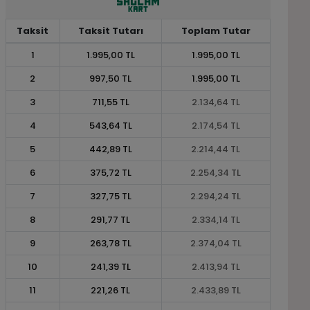
Taksit
Taksit Tutarı
Toplam Tutar
1
1.995,00 TL
1.995,00 TL
2
997,50 TL
1.995,00 TL
3
711,55 TL
2.134,64 TL
4
543,64 TL
2.174,54 TL
5
442,89 TL
2.214,44 TL
6
375,72 TL
2.254,34 TL
7
327,75 TL
2.294,24 TL
8
291,77 TL
2.334,14 TL
9
263,78 TL
2.374,04 TL
10
241,39 TL
2.413,94 TL
11
221,26 TL
2.433,89 TL