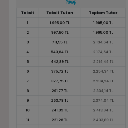
Taksit
Taksit Tutarı
Toplam Tutar
1
1.995,00 TL
1.995,00 TL
2
997,50 TL
1.995,00 TL
3
711,55 TL
2.134,64 TL
4
543,64 TL
2.174,54 TL
5
442,89 TL
2.214,44 TL
6
375,72 TL
2.254,34 TL
7
327,75 TL
2.294,24 TL
8
291,77 TL
2.334,14 TL
9
263,78 TL
2.374,04 TL
10
241,39 TL
2.413,94 TL
11
221,26 TL
2.433,89 TL