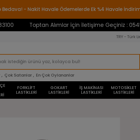
rgo Bedava! - Nakit Havale Ödemelerde Ek %4 Havale İndiri
Toptan Alımlar İçin İletişime Geçiniz : 0545388310
TRY - Türk Li
r
,
Çok Satanlar
,
En Çok Oylananlar
HÇE
FORKLİFT
GOKART
İŞ MAKİNASI
MOTOSİKLET
LASTİKLERİ
LASTİKLERİ
LASTİKLERİ
LASTİKLERİ
Rİ