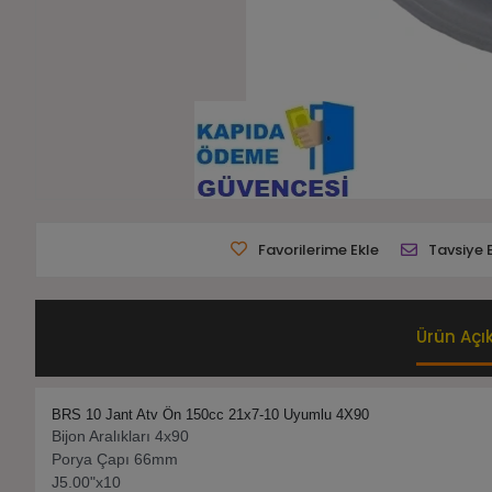
Favorilerime Ekle
Tavsiye 
Ürün Açı
BRS 10 Jant Atv Ön 150cc 21x7-10 Uyumlu 4X90
Bijon Aralıkları 4x90
Porya Çapı 66mm
J5.00"x10