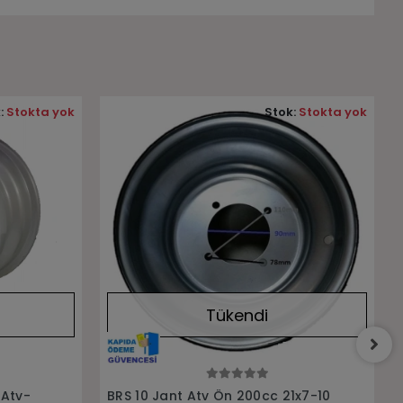
:
Stokta yok
Stok:
Stokta yok
Tükendi
Stokta Yok
1x7-10
BRS 8 Jant 5.00x8 Buggy-Atv-