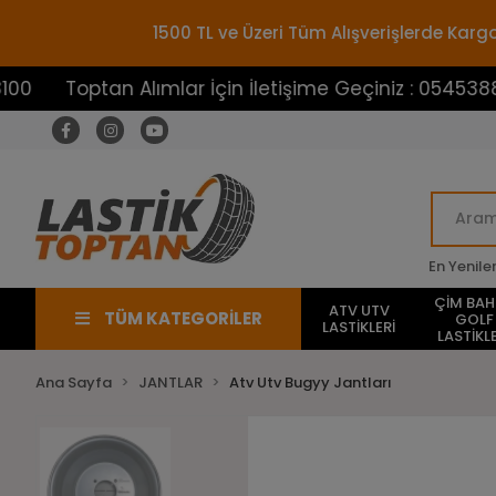
1500 TL ve Üzeri Tüm Alışverişlerde Ka
ptan Alımlar İçin İletişime Geçiniz : 05453883100
En Yenile
ÇİM BA
ATV UTV
TÜM KATEGORİLER
GOLF
LASTİKLERİ
LASTİKLE
Ana Sayfa
JANTLAR
Atv Utv Bugyy Jantları