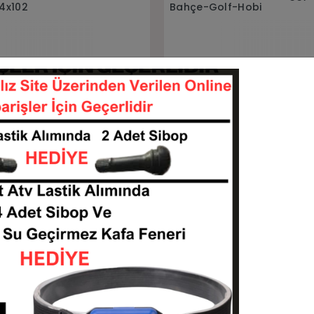
f-Hobi
ve 22x7-10 Uyumlu 4x110
LT-J008-G03
LT-J010-J200F
Stokta Yok
Stokta Yok
Taksit
Taksit Tutarı
Toplam Tutar
1
1.995,00 TL
1.995,00 TL
2
997,50 TL
1.995,00 TL