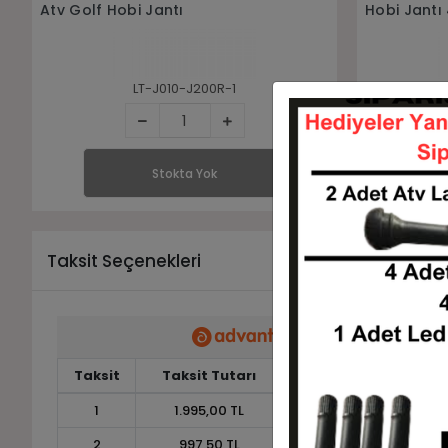
Hobi Jantı 4x102
Bahçe-Gol
LT-J010-J200R-2
Stokta Yok
Taksit Seçenekleri
Taksit
Taksit Tutarı
Toplam Tutar
1
1.995,00 TL
1.995,00 TL
2
997,50 TL
1.995,00 TL