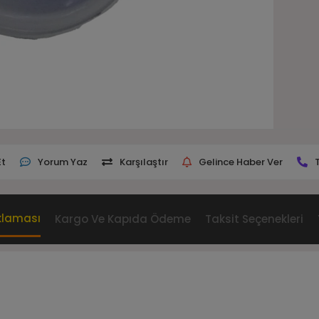
Et
Yorum Yaz
Karşılaştır
Gelince Haber Ver
klaması
Kargo Ve Kapıda Ödeme
Taksit Seçenekleri