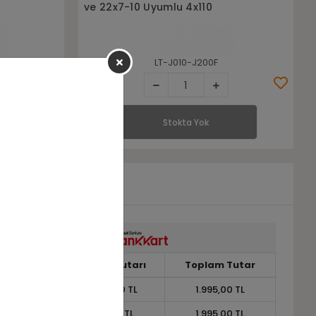
Bahçe-Golf-Hobi
LT-BRS08-B
Stokta Yok
Taksit
Taksit Tutarı
Toplam Tutar
1
1.995,00 TL
1.995,00 TL
2
997,50 TL
1.995,00 TL