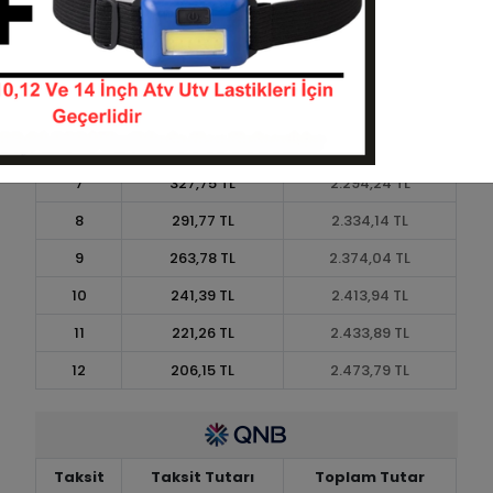
3
711,55 TL
2.134,64 TL
4
543,64 TL
2.174,54 TL
5
442,89 TL
2.214,44 TL
6
375,72 TL
2.254,34 TL
7
327,75 TL
2.294,24 TL
8
291,77 TL
2.334,14 TL
9
263,78 TL
2.374,04 TL
10
241,39 TL
2.413,94 TL
11
221,26 TL
2.433,89 TL
12
206,15 TL
2.473,79 TL
Taksit
Taksit Tutarı
Toplam Tutar