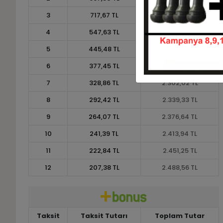
3
717,67 TL
2.153,00 TL
4
547,63 TL
2.190,50 TL
5
445,48 TL
2.227,41 TL
6
377,45 TL
2.264,72 TL
7
328,86 TL
2.302,02 TL
8
292,42 TL
2.339,33 TL
9
264,07 TL
2.376,64 TL
10
241,39 TL
2.413,94 TL
11
222,84 TL
2.451,25 TL
12
207,38 TL
2.488,56 TL
Taksit
Taksit Tutarı
Toplam Tutar