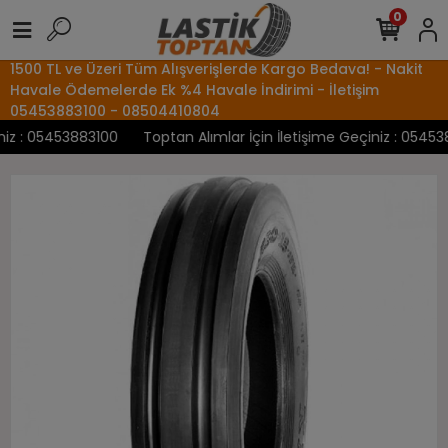
0
1500 TL ve Üzeri Tüm Alışverişlerde Kargo Bedava! - Nakit
Havale Ödemelerde Ek %4 Havale İndirimi - İletişim
05453883100 - 08504410804
z : 05453883100
Toptan Alımlar İçin İletişime Geçiniz : 0545388