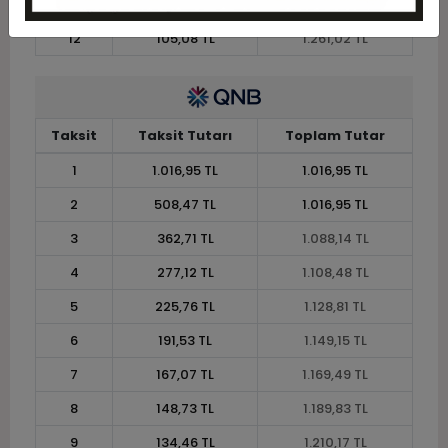
11
112,79 TL
1.240,68 TL
12
105,08 TL
1.261,02 TL
Taksit
Taksit Tutarı
Toplam Tutar
1
1.016,95 TL
1.016,95 TL
2
508,47 TL
1.016,95 TL
3
362,71 TL
1.088,14 TL
4
277,12 TL
1.108,48 TL
5
225,76 TL
1.128,81 TL
6
191,53 TL
1.149,15 TL
7
167,07 TL
1.169,49 TL
8
148,73 TL
1.189,83 TL
9
134,46 TL
1.210,17 TL