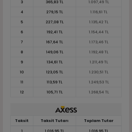
3
365,83 TL
1.097,49 TL
4
279,15 TL
1.116,61 TL
5
227,08 TL
1.135,42 TL
6
192,41 TL
1.154,44 TL
7
167,64 TL
1.173,46 TL
8
149,06 TL
1.192,48 TL
9
134,61 TL
1.211,49 TL
10
123,05 TL
1.230,51 TL
11
113,59 TL
1.249,53 TL
12
105,71 TL
1.268,54 TL
Taksit
Taksit Tutarı
Toplam Tutar
1
1.016,95 TL
1.016,95 TL