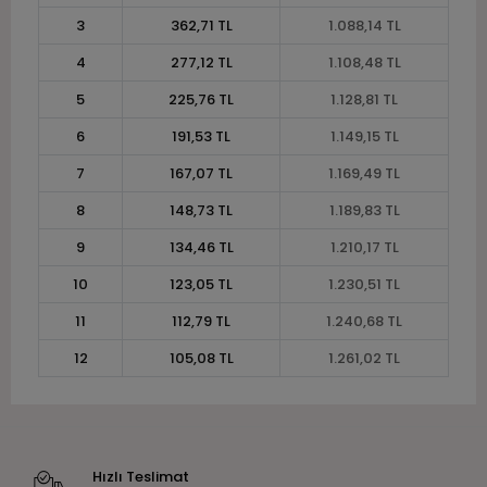
3
362,71 TL
1.088,14 TL
4
277,12 TL
1.108,48 TL
5
225,76 TL
1.128,81 TL
6
191,53 TL
1.149,15 TL
7
167,07 TL
1.169,49 TL
8
148,73 TL
1.189,83 TL
9
134,46 TL
1.210,17 TL
10
123,05 TL
1.230,51 TL
11
112,79 TL
1.240,68 TL
12
105,08 TL
1.261,02 TL
Hızlı Teslimat