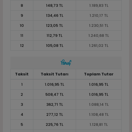
8
148,73 TL
1.189,83 TL
9
134,46 TL
1.210,17 TL
10
123,05 TL
1.230,51 TL
11
112,79 TL
1.240,68 TL
12
105,08 TL
1.261,02 TL
Taksit
Taksit Tutarı
Toplam Tutar
1
1.016,95 TL
1.016,95 TL
2
508,47 TL
1.016,95 TL
3
362,71 TL
1.088,14 TL
4
277,12 TL
1.108,48 TL
5
225,76 TL
1.128,81 TL