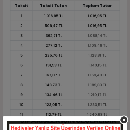
Taksit
Taksit Tutarı
Toplam Tutar
1
1.016,95 TL
1.016,95 TL
2
508,47 TL
1.016,95 TL
3
362,71 TL
1.088,14 TL
4
277,12 TL
1.108,48 TL
5
225,76 TL
1.128,81 TL
6
191,53 TL
1.149,15 TL
7
167,07 TL
1.169,49 TL
8
148,73 TL
1.189,83 TL
9
134,46 TL
1.210,17 TL
10
123,05 TL
1.230,51 TL
11
112,79 TL
1.240,68 TL
12
105,08 TL
1.261,02 TL