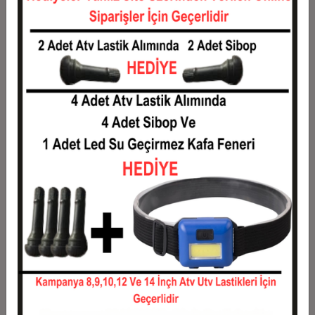
Taksit
Taksit Tutarı
Toplam Tutar
1
1.016,95 TL
1.016,95 TL
2
508,47 TL
1.016,95 TL
3
362,71 TL
1.088,14 TL
4
277,12 TL
1.108,48 TL
5
225,76 TL
1.128,81 TL
6
191,53 TL
1.149,15 TL
7
167,07 TL
1.169,49 TL
8
148,73 TL
1.189,83 TL
9
134,46 TL
1.210,17 TL
10
123,05 TL
1.230,51 TL