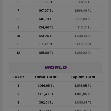
6
191,53 TL
1.149,15 TL
7
167,07 TL
1.169,49 TL
8
148,73 TL
1.189,83 TL
9
134,46 TL
1.210,17 TL
10
123,05 TL
1.230,51 TL
11
112,79 TL
1.240,68 TL
12
105,08 TL
1.261,02 TL
Taksit
Taksit Tutarı
Toplam Tutar
1
1.016,95 TL
1.016,95 TL
2
508,47 TL
1.016,95 TL
3
362,71 TL
1.088,14 TL
4
277,12 TL
1.108,48 TL