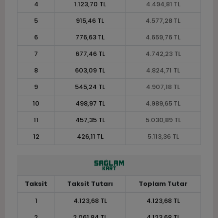
4
1.123,70 TL
4.494,81 TL
5
915,46 TL
4.577,28 TL
6
776,63 TL
4.659,76 TL
7
677,46 TL
4.742,23 TL
8
603,09 TL
4.824,71 TL
9
545,24 TL
4.907,18 TL
10
498,97 TL
4.989,65 TL
11
457,35 TL
5.030,89 TL
12
426,11 TL
5.113,36 TL
Taksit
Taksit Tutarı
Toplam Tutar
1
4.123,68 TL
4.123,68 TL
2
2.061,84 TL
4.123,68 TL