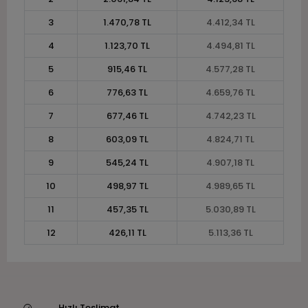
3
1.470,78 TL
4.412,34 TL
4
1.123,70 TL
4.494,81 TL
5
915,46 TL
4.577,28 TL
6
776,63 TL
4.659,76 TL
7
677,46 TL
4.742,23 TL
8
603,09 TL
4.824,71 TL
9
545,24 TL
4.907,18 TL
10
498,97 TL
4.989,65 TL
11
457,35 TL
5.030,89 TL
12
426,11 TL
5.113,36 TL
Hızlı Teslimat