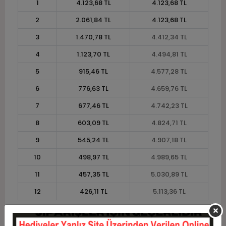
1
4.123,68 TL
4.123,68 TL
2
2.061,84 TL
4.123,68 TL
3
1.470,78 TL
4.412,34 TL
4
1.123,70 TL
4.494,81 TL
5
915,46 TL
4.577,28 TL
6
776,63 TL
4.659,76 TL
7
677,46 TL
4.742,23 TL
8
603,09 TL
4.824,71 TL
9
545,24 TL
4.907,18 TL
10
498,97 TL
4.989,65 TL
11
457,35 TL
5.030,89 TL
12
426,11 TL
5.113,36 TL