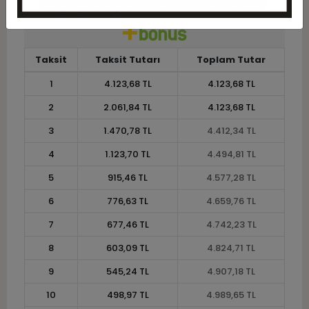
Taksit
Taksit Tutarı
Toplam Tutar
1
4.123,68 TL
4.123,68 TL
2
2.061,84 TL
4.123,68 TL
3
1.470,78 TL
4.412,34 TL
4
1.123,70 TL
4.494,81 TL
5
915,46 TL
4.577,28 TL
6
776,63 TL
4.659,76 TL
7
677,46 TL
4.742,23 TL
8
603,09 TL
4.824,71 TL
9
545,24 TL
4.907,18 TL
10
498,97 TL
4.989,65 TL