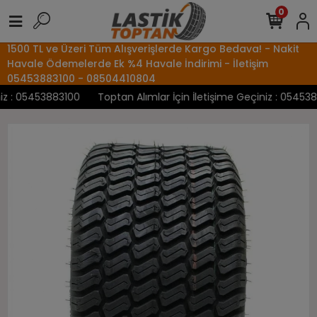
0
1500 TL ve Üzeri Tüm Alışverişlerde Kargo Bedava! - Nakit
Havale Ödemelerde Ek %4 Havale İndirimi - İletişim
05453883100 - 08504410804
 : 05453883100
Toptan Alımlar İçin İletişime Geçiniz : 05453883