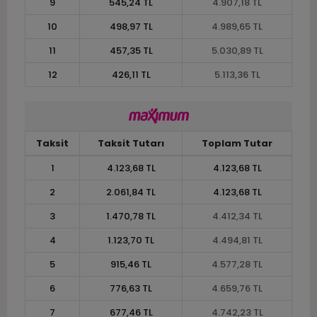
9
545,24 TL
4.907,18 TL
10
498,97 TL
4.989,65 TL
11
457,35 TL
5.030,89 TL
12
426,11 TL
5.113,36 TL
Taksit
Taksit Tutarı
Toplam Tutar
1
4.123,68 TL
4.123,68 TL
2
2.061,84 TL
4.123,68 TL
3
1.470,78 TL
4.412,34 TL
4
1.123,70 TL
4.494,81 TL
5
915,46 TL
4.577,28 TL
6
776,63 TL
4.659,76 TL
7
677,46 TL
4.742,23 TL