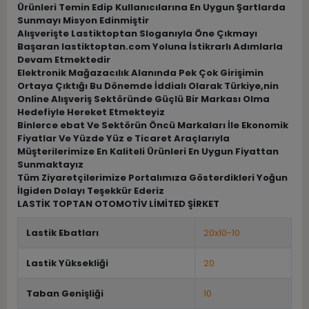
Ürünleri Temin Edip Kullanıcılarına En Uygun Şartlarda
Sunmayı Misyon Edinmiştir
Alışverişte Lastiktoptan Sloganıyla Öne Çıkmayı
Başaran lastiktoptan.com Yoluna İstikrarlı Adımlarla
Devam Etmektedir
Elektronik Mağazacılık Alanında Pek Çok Girişimin
Ortaya Çıktığı Bu Dönemde İddialı Olarak Türkiye,nin
Online Alışveriş Sektöründe Güçlü Bir Markası Olma
Hedefiyle Hereket Etmekteyiz
Binlerce ebat Ve Sektörün Öncü Markaları İle Ekonomik
Fiyatlar Ve Yüzde Yüz e Ticaret Araçlarıyla
Müşterilerimize En Kaliteli Ürünleri En Uygun Fiyattan
Sunmaktayız
Tüm Ziyaretçilerimize Portalımıza Gösterdikleri Yoğun
İlgiden Dolayı Teşekkür Ederiz
LASTİK TOPTAN OTOMOTİV LİMİTED ŞİRKET
Lastik Ebatları
20x10-10
Lastik Yüksekliği
20
Taban Genişliği
10