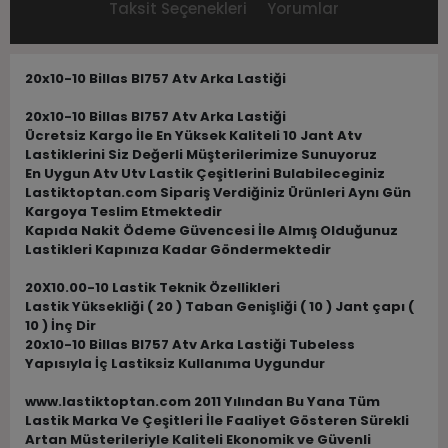
Taksit Seçenekleri
Yorumlar
20x10-10 Billas Bl757 Atv Arka Lastiği
20x10-10 Billas Bl757 Atv Arka Lastiği
Ücretsiz Kargo İle En Yüksek Kaliteli 10 Jant Atv
Lastiklerini Siz Değerli Müşterilerimize Sunuyoruz
En Uygun Atv Utv Lastik Çeşitlerini Bulabileceginiz
Lastiktoptan.com Sipariş Verdiğiniz Ürünleri Aynı Gün
Kargoya Teslim Etmektedir
Kapıda Nakit Ödeme Güvencesi İle Almış Olduğunuz
Lastikleri Kapınıza Kadar Göndermektedir
20X10.00-10 Lastik Teknik Özellikleri
Lastik Yüksekliği ( 20 ) Taban Genişliği ( 10 ) Jant çapı (
10 ) İnç Dir
20x10-10 Billas Bl757 Atv Arka Lastiği Tubeless
Yapısıyla İç Lastiksiz Kullanıma Uygundur
www.lastiktoptan.com 2011 Yılından Bu Yana Tüm
Lastik Marka Ve Çeşitleri İle Faaliyet Gösteren Sürekli
Artan Müsterileriyle Kaliteli Ekonomik ve Güvenli