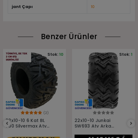
jant Çapı
10
Benzer Ürünler
Stok:
10
Stok:
1
(2)
Sepete Ekle
Sepete Ekle
22x10-10 6 Kat BL
22x10-10 Junkai
780 Silvermax Atv
SW693 Atv Arka
Arka Lastiği
Lastiği