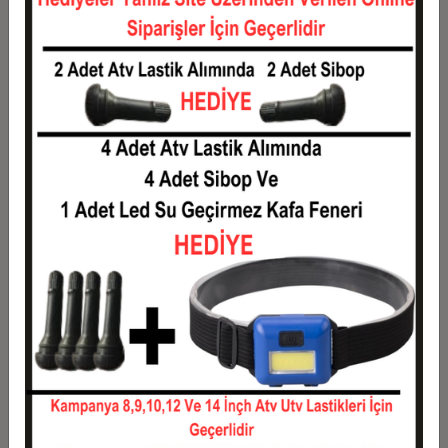
Taksit
Taksit Tutarı
Toplam Tutar
1
4.123,68 TL
4.123,68 TL
2
2.061,84 TL
4.123,68 TL
3
1.470,78 TL
4.412,34 TL
4
1.123,70 TL
4.494,81 TL
5
915,46 TL
4.577,28 TL
6
776,63 TL
4.659,76 TL
7
677,46 TL
4.742,23 TL
8
603,09 TL
4.824,71 TL
9
545,24 TL
4.907,18 TL
10
498,97 TL
4.989,65 TL
11
457,35 TL
5.030,89 TL
12
426,11 TL
5.113,36 TL