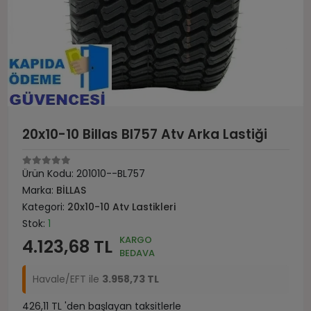
20x10-10 Billas Bl757 Atv Arka Lastiği
Ürün Kodu:
201010--BL757
Marka:
BİLLAS
Kategori:
20x10-10 Atv Lastikleri
Stok:
1
KARGO
4.123,68 TL
BEDAVA
Havale/EFT ile
3.958,73 TL
426,11 TL 'den başlayan taksitlerle