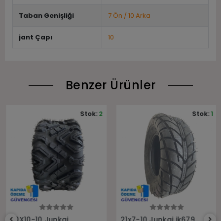
Taban Genişliği
7 Ön / 10 Arka
jant Çapı
10
Benzer Ürünler
Stok:
2
Stok:
1
Sepete Ekle
Sepete Ekle
20X10-10 Junkai
21x7-10 Junkai jk679