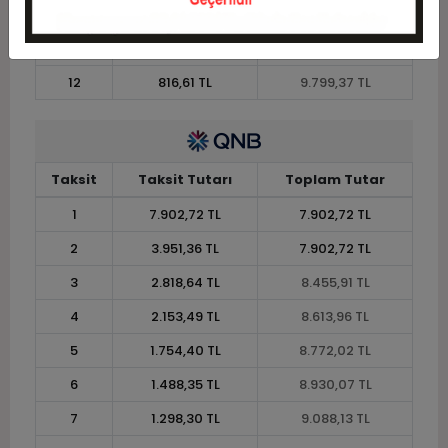
10
956,23 TL
9.562,29 TL
11
876,48 TL
9.641,32 TL
12
816,61 TL
9.799,37 TL
Taksit
Taksit Tutarı
Toplam Tutar
1
7.902,72 TL
7.902,72 TL
2
3.951,36 TL
7.902,72 TL
3
2.818,64 TL
8.455,91 TL
4
2.153,49 TL
8.613,96 TL
5
1.754,40 TL
8.772,02 TL
6
1.488,35 TL
8.930,07 TL
7
1.298,30 TL
9.088,13 TL