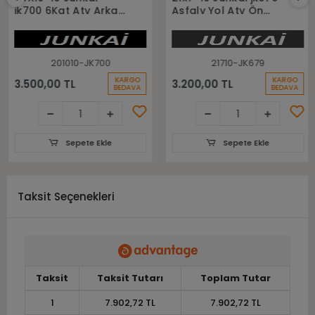
jk700 6Kat Atv Arka
Asfaly Yol Atv Ön
Lastiği
Lastiği
201010-JK700
21710-JK679
KARGO
KARGO
3.500,00 TL
3.200,00 TL
BEDAVA
BEDAVA
Sepete Ekle
Sepete Ekle
Taksit Seçenekleri
Taksit
Taksit Tutarı
Toplam Tutar
1
7.902,72 TL
7.902,72 TL