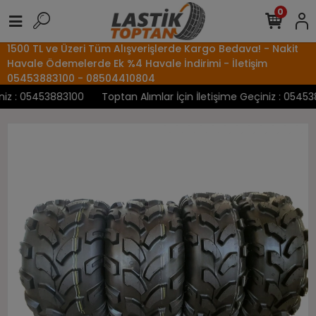
0
1500 TL ve Üzeri Tüm Alışverişlerde Kargo Bedava! - Nakit
Havale Ödemelerde Ek %4 Havale İndirimi - İletişim
05453883100 - 08504410804
z : 05453883100
Toptan Alımlar İçin İletişime Geçiniz : 0545388