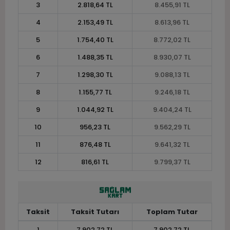
3
2.818,64 TL
8.455,91 TL
4
2.153,49 TL
8.613,96 TL
5
1.754,40 TL
8.772,02 TL
6
1.488,35 TL
8.930,07 TL
7
1.298,30 TL
9.088,13 TL
8
1.155,77 TL
9.246,18 TL
9
1.044,92 TL
9.404,24 TL
10
956,23 TL
9.562,29 TL
11
876,48 TL
9.641,32 TL
12
816,61 TL
9.799,37 TL
Taksit
Taksit Tutarı
Toplam Tutar
1
7.902,72 TL
7.902,72 TL