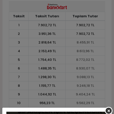
Taksit
Taksit Tutarı
Toplam Tutar
1
7.902,72 TL
7.902,72 TL
2
3.951,36 TL
7.902,72 TL
3
2.818,64 TL
8.455,91 TL
4
2.153,49 TL
8.613,96 TL
5
1.754,40 TL
8.772,02 TL
6
1.488,35 TL
8.930,07 TL
7
1.298,30 TL
9.088,13 TL
8
1.155,77 TL
9.246,18 TL
9
1.044,92 TL
9.404,24 TL
10
956,23 TL
9.562,29 TL
11
876,48 TL
9.641,32 TL