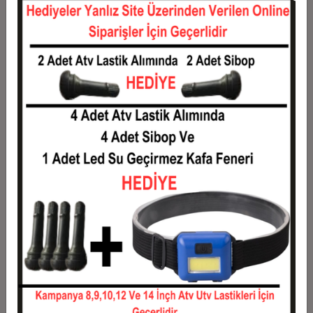
12
816,61 TL
9.799,37 TL
Taksit
Taksit Tutarı
Toplam Tutar
1
7.902,72 TL
7.902,72 TL
2
3.951,36 TL
7.902,72 TL
3
2.818,64 TL
8.455,91 TL
4
2.153,49 TL
8.613,96 TL
5
1.754,40 TL
8.772,02 TL
6
1.488,35 TL
8.930,07 TL
7
1.298,30 TL
9.088,13 TL
8
1.155,77 TL
9.246,18 TL
9
1.044,92 TL
9.404,24 TL