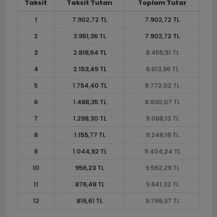
Taksit
Taksit Tutarı
Toplam Tutar
1
7.902,72 TL
7.902,72 TL
2
3.951,36 TL
7.902,72 TL
3
2.818,64 TL
8.455,91 TL
4
2.153,49 TL
8.613,96 TL
5
1.754,40 TL
8.772,02 TL
6
1.488,35 TL
8.930,07 TL
7
1.298,30 TL
9.088,13 TL
8
1.155,77 TL
9.246,18 TL
9
1.044,92 TL
9.404,24 TL
10
956,23 TL
9.562,29 TL
11
876,48 TL
9.641,32 TL
12
816,61 TL
9.799,37 TL