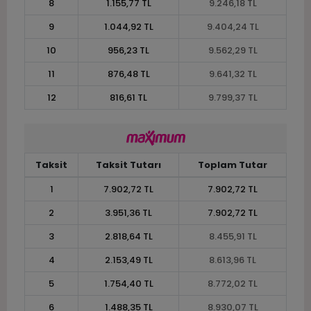
8
1.155,77 TL
9.246,18 TL
9
1.044,92 TL
9.404,24 TL
10
956,23 TL
9.562,29 TL
11
876,48 TL
9.641,32 TL
12
816,61 TL
9.799,37 TL
Taksit
Taksit Tutarı
Toplam Tutar
1
7.902,72 TL
7.902,72 TL
2
3.951,36 TL
7.902,72 TL
3
2.818,64 TL
8.455,91 TL
4
2.153,49 TL
8.613,96 TL
5
1.754,40 TL
8.772,02 TL
6
1.488,35 TL
8.930,07 TL