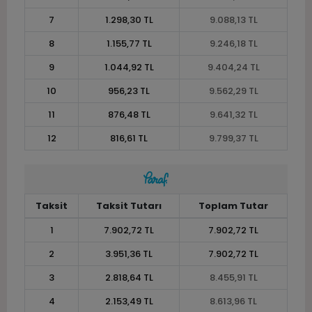
7
1.298,30 TL
9.088,13 TL
8
1.155,77 TL
9.246,18 TL
9
1.044,92 TL
9.404,24 TL
10
956,23 TL
9.562,29 TL
11
876,48 TL
9.641,32 TL
12
816,61 TL
9.799,37 TL
Taksit
Taksit Tutarı
Toplam Tutar
1
7.902,72 TL
7.902,72 TL
2
3.951,36 TL
7.902,72 TL
3
2.818,64 TL
8.455,91 TL
4
2.153,49 TL
8.613,96 TL