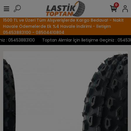
0
1500 TL ve Üzeri Tüm Alışverişlerde Kargo Bedava! - Nakit
Havale Ödemelerde Ek %4 Havale İndirimi - İletişim
05453883100 - 08504410804
z : 05453883100
Toptan Alımlar İçin İletişime Geçiniz : 0545388