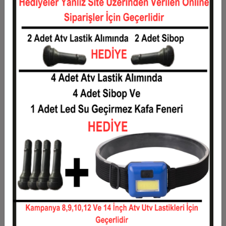
12
201,50 TL
2.418,00 TL
Taksit
Taksit Tutarı
Toplam Tutar
1
1.950,00 TL
1.950,00 TL
2
975,00 TL
1.950,00 TL
3
695,50 TL
2.086,50 TL
4
531,38 TL
2.125,50 TL
5
432,90 TL
2.164,50 TL
6
367,25 TL
2.203,50 TL
7
320,36 TL
2.242,50 TL
8
285,19 TL
2.281,50 TL
9
257,83 TL
2.320,50 TL
10
235,95 TL
2.359,50 TL