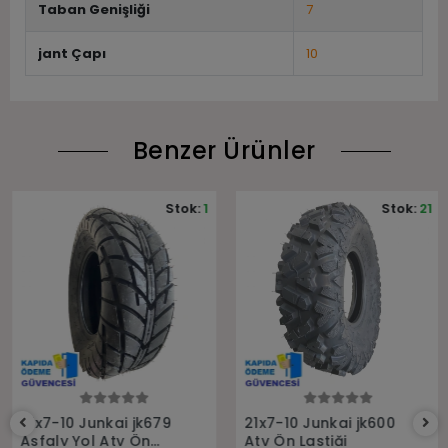
Taban Genişliği
7
jant Çapı
10
Benzer Ürünler
Stok:
1
Stok:
21
Sepete Ekle
Sepete Ekle
21x7-10 Junkai jk679
21x7-10 Junkai jk600
Asfaly Yol Atv Ön
Atv Ön Lastiği