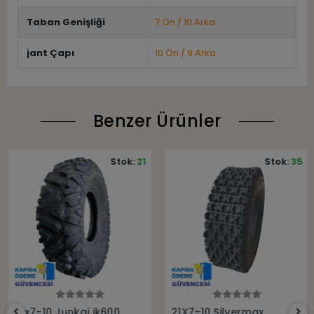
Taban Genişliği
7 Ön / 10 Arka
jant Çapı
10 Ön / 9 Arka
Benzer Ürünler
Stok:
21
Stok:
35
Sepete Ekle
Sepete Ekle
21x7-10 Junkai jk600
21X7-10 Silvermax