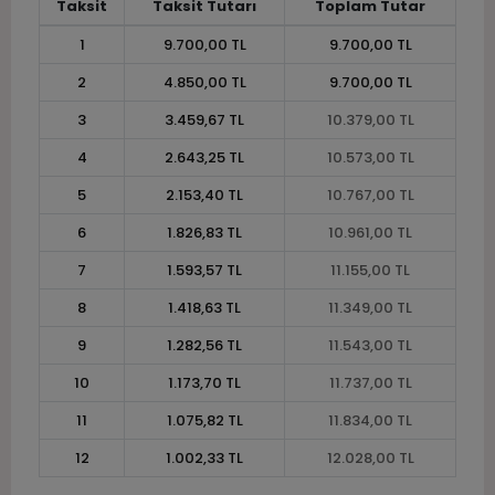
Taksit
Taksit Tutarı
Toplam Tutar
1
9.700,00 TL
9.700,00 TL
2
4.850,00 TL
9.700,00 TL
3
3.459,67 TL
10.379,00 TL
4
2.643,25 TL
10.573,00 TL
5
2.153,40 TL
10.767,00 TL
6
1.826,83 TL
10.961,00 TL
7
1.593,57 TL
11.155,00 TL
8
1.418,63 TL
11.349,00 TL
9
1.282,56 TL
11.543,00 TL
10
1.173,70 TL
11.737,00 TL
11
1.075,82 TL
11.834,00 TL
12
1.002,33 TL
12.028,00 TL