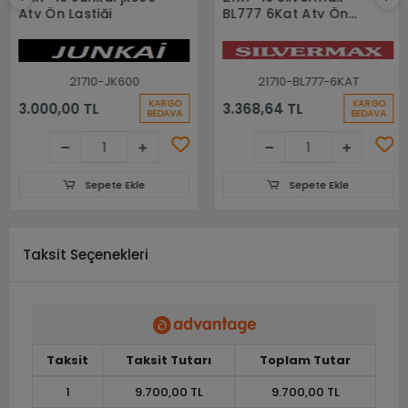
Atv Ön Lastiği
BL777 6Kat Atv Ön
Lastiği
21710-JK600
21710-BL777-6KAT
KARGO
KARGO
3.000,00 TL
3.368,64 TL
BEDAVA
BEDAVA
Sepete Ekle
Sepete Ekle
Taksit Seçenekleri
Taksit
Taksit Tutarı
Toplam Tutar
1
9.700,00 TL
9.700,00 TL