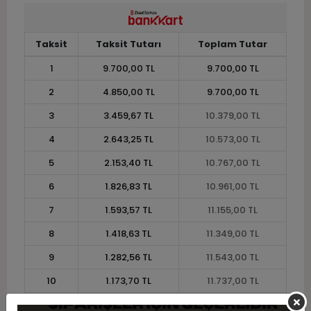
Taksit
Taksit Tutarı
Toplam Tutar
1
9.700,00 TL
9.700,00 TL
2
4.850,00 TL
9.700,00 TL
3
3.459,67 TL
10.379,00 TL
4
2.643,25 TL
10.573,00 TL
5
2.153,40 TL
10.767,00 TL
6
1.826,83 TL
10.961,00 TL
7
1.593,57 TL
11.155,00 TL
8
1.418,63 TL
11.349,00 TL
9
1.282,56 TL
11.543,00 TL
10
1.173,70 TL
11.737,00 TL
11
1.075,82 TL
11.834,00 TL