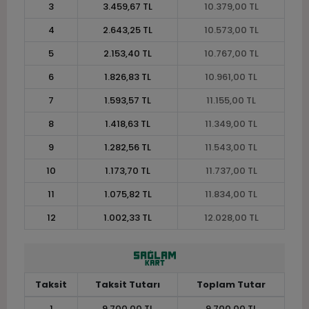
3
3.459,67 TL
10.379,00 TL
4
2.643,25 TL
10.573,00 TL
5
2.153,40 TL
10.767,00 TL
6
1.826,83 TL
10.961,00 TL
7
1.593,57 TL
11.155,00 TL
8
1.418,63 TL
11.349,00 TL
9
1.282,56 TL
11.543,00 TL
10
1.173,70 TL
11.737,00 TL
11
1.075,82 TL
11.834,00 TL
12
1.002,33 TL
12.028,00 TL
Taksit
Taksit Tutarı
Toplam Tutar
1
9.700,00 TL
9.700,00 TL