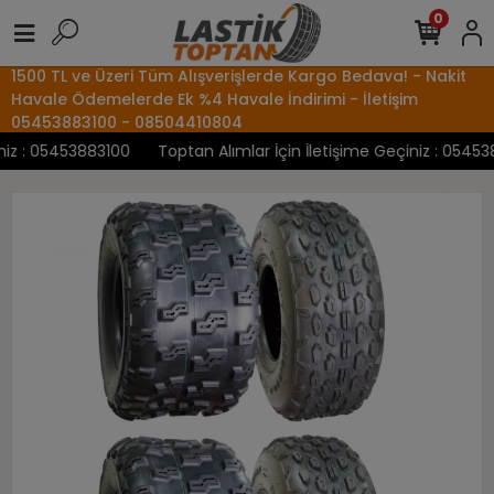
0
1500 TL ve Üzeri Tüm Alışverişlerde Kargo Bedava! - Nakit
Havale Ödemelerde Ek %4 Havale İndirimi - İletişim
05453883100 - 08504410804
z : 05453883100
Toptan Alımlar İçin İletişime Geçiniz : 0545388