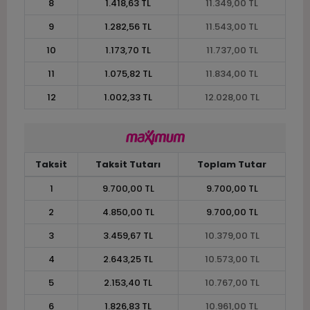
8
1.418,63 TL
11.349,00 TL
9
1.282,56 TL
11.543,00 TL
10
1.173,70 TL
11.737,00 TL
11
1.075,82 TL
11.834,00 TL
12
1.002,33 TL
12.028,00 TL
Taksit
Taksit Tutarı
Toplam Tutar
1
9.700,00 TL
9.700,00 TL
2
4.850,00 TL
9.700,00 TL
3
3.459,67 TL
10.379,00 TL
4
2.643,25 TL
10.573,00 TL
5
2.153,40 TL
10.767,00 TL
6
1.826,83 TL
10.961,00 TL