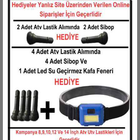
12
1.002,33 TL
12.028,00 TL
Taksit
Taksit Tutarı
Toplam Tutar
1
9.700,00 TL
9.700,00 TL
2
4.850,00 TL
9.700,00 TL
3
3.459,67 TL
10.379,00 TL
4
2.643,25 TL
10.573,00 TL
5
2.153,40 TL
10.767,00 TL
6
1.826,83 TL
10.961,00 TL
7
1.593,57 TL
11.155,00 TL
8
1.418,63 TL
11.349,00 TL
9
1.282,56 TL
11.543,00 TL