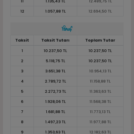
11
1.135,43 TL
12.489,75 TL
12
1.057,88 TL
12.694,50 TL
Taksit
Taksit Tutarı
Toplam Tutar
1
10.237,50 TL
10.237,50 TL
2
5.118,75 TL
10.237,50 TL
3
3.651,38 TL
10.954,13 TL
4
2.789,72 TL
11.158,88 TL
5
2.272,73 TL
11.363,63 TL
6
1.928,06 TL
11.568,38 TL
7
1.681,88 TL
11.773,13 TL
8
1.497,23 TL
11.977,88 TL
9
1.353,63 TL
12.182,63 TL