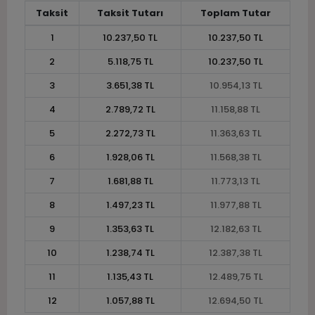
Taksit
Taksit Tutarı
Toplam Tutar
1
10.237,50 TL
10.237,50 TL
2
5.118,75 TL
10.237,50 TL
3
3.651,38 TL
10.954,13 TL
4
2.789,72 TL
11.158,88 TL
5
2.272,73 TL
11.363,63 TL
6
1.928,06 TL
11.568,38 TL
7
1.681,88 TL
11.773,13 TL
8
1.497,23 TL
11.977,88 TL
9
1.353,63 TL
12.182,63 TL
10
1.238,74 TL
12.387,38 TL
11
1.135,43 TL
12.489,75 TL
12
1.057,88 TL
12.694,50 TL