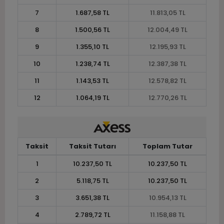
7
1.687,58 TL
11.813,05 TL
8
1.500,56 TL
12.004,49 TL
9
1.355,10 TL
12.195,93 TL
10
1.238,74 TL
12.387,38 TL
11
1.143,53 TL
12.578,82 TL
12
1.064,19 TL
12.770,26 TL
Taksit
Taksit Tutarı
Toplam Tutar
1
10.237,50 TL
10.237,50 TL
2
5.118,75 TL
10.237,50 TL
3
3.651,38 TL
10.954,13 TL
4
2.789,72 TL
11.158,88 TL