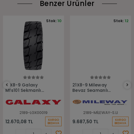
Benzer Ürünler
Stok:
10
Stok:
12
Sepete Ekle
Sepete Ekle
21X8-9 Galaxy
21X8-9 Mileway
Mfs101 Sekmanlı
Beyaz Segmanlı
Dolgu Forklift Lastiği
Dolgu Forklift Lastiği
2189-LGX00019
2189-MİLEWAY-S.LI
KARGO
KARGO
12.670,08 TL
9.687,50 TL
BEDAVA
BEDAVA