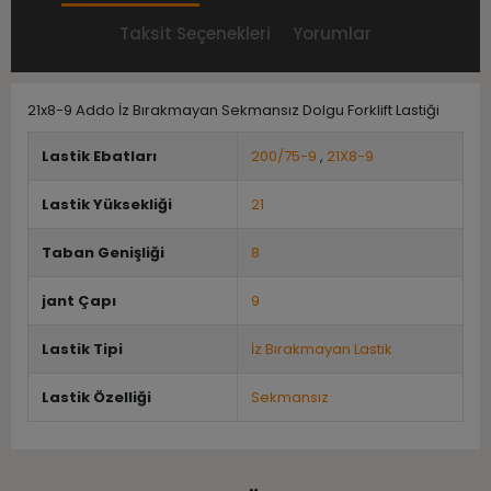
Taksit Seçenekleri
Yorumlar
21x8-9 Addo İz Bırakmayan Sekmansız Dolgu Forklift Lastiği
Lastik Ebatları
200/75-9
,
21X8-9
Lastik Yüksekliği
21
Taban Genişliği
8
jant Çapı
9
Lastik Tipi
İz Bırakmayan Lastik
Lastik Özelliği
Sekmansız