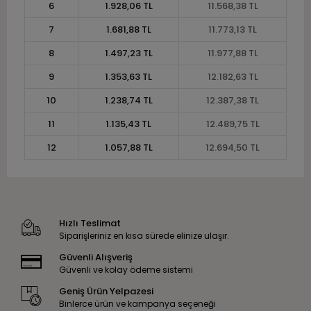
6
1.928,06 TL
11.568,38 TL
7
1.681,88 TL
11.773,13 TL
8
1.497,23 TL
11.977,88 TL
9
1.353,63 TL
12.182,63 TL
10
1.238,74 TL
12.387,38 TL
11
1.135,43 TL
12.489,75 TL
12
1.057,88 TL
12.694,50 TL
Hızlı Teslimat
Siparişleriniz en kısa sürede elinize ulaşır.
Güvenli Alışveriş
Güvenli ve kolay ödeme sistemi
Geniş Ürün Yelpazesi
Binlerce ürün ve kampanya seçeneği