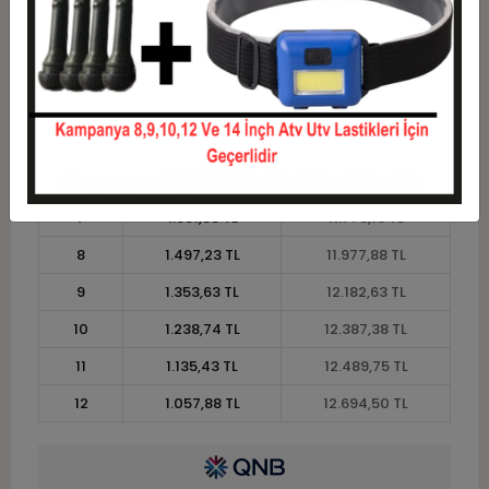
2
5.118,75 TL
10.237,50 TL
3
3.651,38 TL
10.954,13 TL
4
2.789,72 TL
11.158,88 TL
5
2.272,73 TL
11.363,63 TL
6
1.928,06 TL
11.568,38 TL
7
1.681,88 TL
11.773,13 TL
8
1.497,23 TL
11.977,88 TL
9
1.353,63 TL
12.182,63 TL
10
1.238,74 TL
12.387,38 TL
11
1.135,43 TL
12.489,75 TL
12
1.057,88 TL
12.694,50 TL