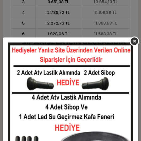
3
3.651,38 TL
10.954,13 TL
4
2.789,72 TL
11.158,88 TL
5
2.272,73 TL
11.363,63 TL
6
1.928,06 TL
11.568,38 TL
7
1.681,88 TL
11.773,13 TL
8
1.497,23 TL
11.977,88 TL
9
1.353,63 TL
12.182,63 TL
10
1.238,74 TL
12.387,38 TL
11
1.135,43 TL
12.489,75 TL
12
1.057,88 TL
12.694,50 TL
Taksit
Taksit Tutarı
Toplam Tutar
1
10.237,50 TL
10.237,50 TL