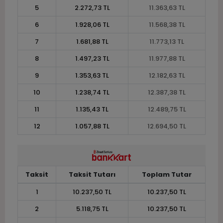
5
2.272,73 TL
11.363,63 TL
6
1.928,06 TL
11.568,38 TL
7
1.681,88 TL
11.773,13 TL
8
1.497,23 TL
11.977,88 TL
9
1.353,63 TL
12.182,63 TL
10
1.238,74 TL
12.387,38 TL
11
1.135,43 TL
12.489,75 TL
12
1.057,88 TL
12.694,50 TL
Taksit
Taksit Tutarı
Toplam Tutar
1
10.237,50 TL
10.237,50 TL
2
5.118,75 TL
10.237,50 TL