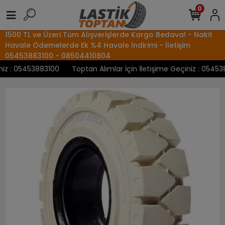
0
1500 TL ve Üzeri Tüm Alışverişlerde Kargo Bedava! - Nakit
Havale Ödemelerde Ek %4 Havale İndirimi - İletişim
05453883100 - 08504410804
z : 05453883100
Toptan Alımlar İçin İletişime Geçiniz : 0545388