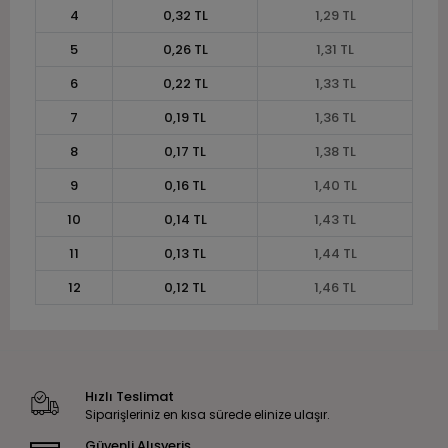
4
0,32 TL
1,29 TL
5
0,26 TL
1,31 TL
6
0,22 TL
1,33 TL
7
0,19 TL
1,36 TL
8
0,17 TL
1,38 TL
9
0,16 TL
1,40 TL
10
0,14 TL
1,43 TL
11
0,13 TL
1,44 TL
12
0,12 TL
1,46 TL
Hızlı Teslimat
Siparişleriniz en kısa sürede elinize ulaşır.
Güvenli Alışveriş