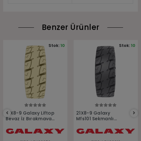
Benzer Ürünler
Stok:
10
Stok:
10
Sepete Ekle
Sepete Ekle
21X8-9 Galaxy Liftop
21X8-9 Galaxy
Beyaz İz Bırakmayan
Mfs101 Sekmanlı
Dolgu Sekmanlı
Dolgu Forklift Lastiği
Forklift Lastiği