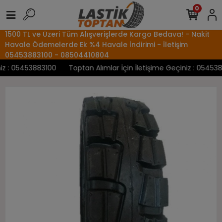
0
1500 TL ve Üzeri Tüm Alışverişlerde Kargo Bedava! - Nakit
Havale Ödemelerde Ek %4 Havale İndirimi - İletişim
05453883100 - 08504410804
 : 05453883100
Toptan Alımlar İçin İletişime Geçiniz : 05453883