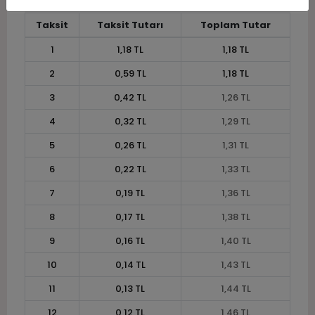
Taksit
Taksit Tutarı
Toplam Tutar
1
1,18 TL
1,18 TL
2
0,59 TL
1,18 TL
3
0,42 TL
1,26 TL
4
0,32 TL
1,29 TL
5
0,26 TL
1,31 TL
6
0,22 TL
1,33 TL
7
0,19 TL
1,36 TL
8
0,17 TL
1,38 TL
9
0,16 TL
1,40 TL
10
0,14 TL
1,43 TL
11
0,13 TL
1,44 TL
12
0,12 TL
1,46 TL