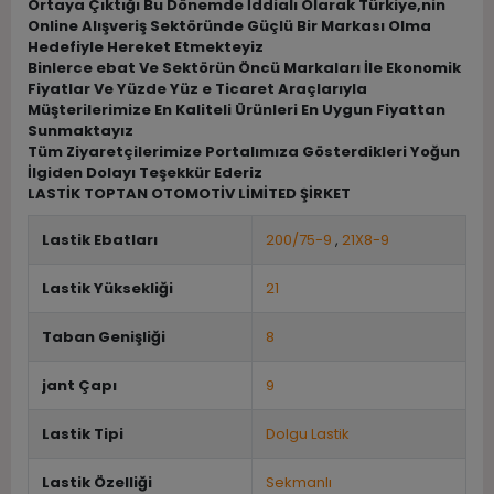
Ortaya Çıktığı Bu Dönemde İddialı Olarak Türkiye,nin
Online Alışveriş Sektöründe Güçlü Bir Markası Olma
Hedefiyle Hereket Etmekteyiz
Binlerce ebat Ve Sektörün Öncü Markaları İle Ekonomik
Fiyatlar Ve Yüzde Yüz e Ticaret Araçlarıyla
Müşterilerimize En Kaliteli Ürünleri En Uygun Fiyattan
Sunmaktayız
Tüm Ziyaretçilerimize Portalımıza Gösterdikleri Yoğun
İlgiden Dolayı Teşekkür Ederiz
LASTİK TOPTAN OTOMOTİV LİMİTED ŞİRKET
Lastik Ebatları
200/75-9
,
21X8-9
Lastik Yüksekliği
21
Taban Genişliği
8
jant Çapı
9
Lastik Tipi
Dolgu Lastik
Lastik Özelliği
Sekmanlı