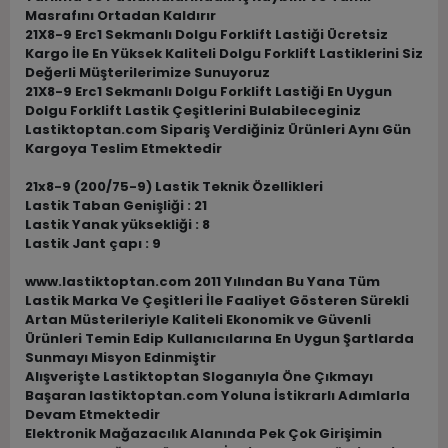
Masrafını Ortadan Kaldırır
21X8-9 Erc1 Sekmanlı Dolgu Forklift Lastiği Ücretsiz
Kargo İle En Yüksek Kaliteli Dolgu Forklift Lastiklerini Siz
Değerli Müşterilerimize Sunuyoruz
21X8-9 Erc1 Sekmanlı Dolgu Forklift Lastiği En Uygun
Dolgu Forklift Lastik Çeşitlerini Bulabileceginiz
Lastiktoptan.com Sipariş Verdiğiniz Ürünleri Aynı Gün
Kargoya Teslim Etmektedir
21x8-9 (200/75-9) Lastik Teknik Özellikleri
Lastik Taban Genişliği : 21
Lastik Yanak yüksekliği : 8
Lastik Jant çapı : 9
www.lastiktoptan.com 2011 Yılından Bu Yana Tüm
Lastik Marka Ve Çeşitleri İle Faaliyet Gösteren Sürekli
Artan Müsterileriyle Kaliteli Ekonomik ve Güvenli
Ürünleri Temin Edip Kullanıcılarına En Uygun Şartlarda
Sunmayı Misyon Edinmiştir
Alışverişte Lastiktoptan Sloganıyla Öne Çıkmayı
Başaran lastiktoptan.com Yoluna İstikrarlı Adımlarla
Devam Etmektedir
Elektronik Mağazacılık Alanında Pek Çok Girişimin