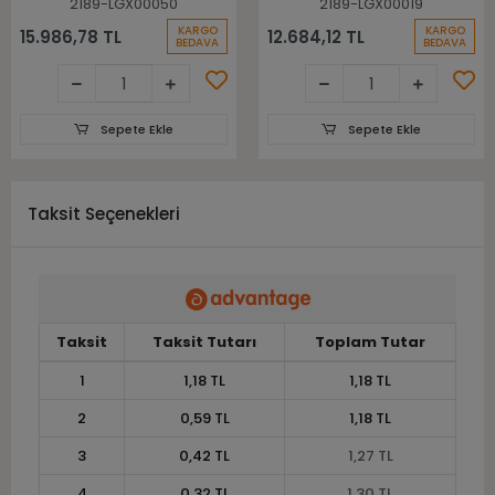
2189-LGX00050
2189-LGX00019
KARGO
KARGO
15.986,78 TL
12.684,12 TL
BEDAVA
BEDAVA
Sepete Ekle
Sepete Ekle
Taksit Seçenekleri
Taksit
Taksit Tutarı
Toplam Tutar
1
1,18 TL
1,18 TL
2
0,59 TL
1,18 TL
3
0,42 TL
1,27 TL
4
0,32 TL
1,30 TL