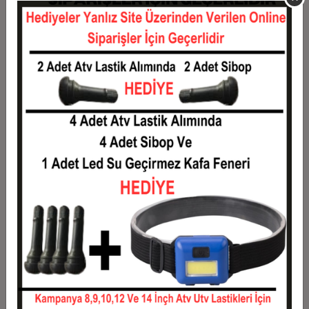
11
260,64 TL
2.867,00 TL
12
242,83 TL
2.914,00 TL
Taksit
Taksit Tutarı
Toplam Tutar
1
2.350,00 TL
2.350,00 TL
2
1.175,00 TL
2.350,00 TL
3
838,17 TL
2.514,50 TL
4
640,37 TL
2.561,50 TL
5
521,70 TL
2.608,50 TL
6
442,58 TL
2.655,50 TL
7
386,07 TL
2.702,50 TL
8
343,69 TL
2.749,50 TL
9
310,72 TL
2.796,50 TL