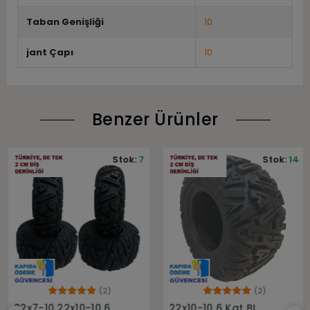
Taban Genişliği
10
jant Çapı
10
Benzer Ürünler
Stok:
7
Stok:
14
(2)
(2)
Sepete Ekle
Sepete Ekle
22x7-10 22x10-10 6
22x10-10 6 Kat BL