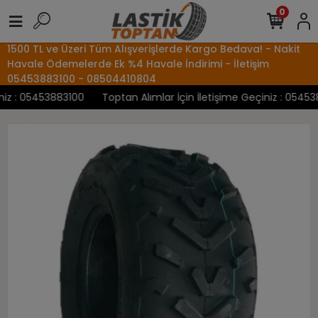
0
1500 TL ve Üzeri Tüm Alışverişlerde Kargo Bedava! - Nakit
Havale Ödemelerde Ek %4 Havale İndirimi - İletişim
05453883100 - 08504410804
z : 05453883100
Toptan Alımlar İçin İletişime Geçiniz : 0545388