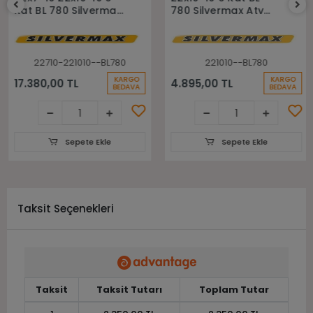
Kat BL 780 Silvermax
780 Silvermax Atv
Ön Arka Takım Atv
Arka Lastiği
Lastiği
22710-221010--BL780
221010--BL780
KARGO
KARGO
17.380,00 TL
4.895,00 TL
BEDAVA
BEDAVA
Sepete Ekle
Sepete Ekle
Taksit Seçenekleri
Taksit
Taksit Tutarı
Toplam Tutar