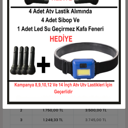
6
659,17 TL
3.955,00 TL
7
575,00 TL
4.025,00 TL
8
511,88 TL
4.095,00 TL
9
462,78 TL
4.165,00 TL
10
423,50 TL
4.235,00 TL
11
388,18 TL
4.270,00 TL
12
361,67 TL
4.340,00 TL
Taksit
Taksit Tutarı
Toplam Tutar
1
3.500,00 TL
3.500,00 TL
2
1.750,00 TL
3.500,00 TL
3
1.248,33 TL
3.745,00 TL