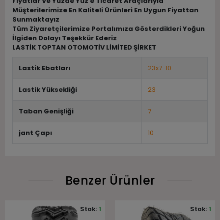
Fiyatlar Ve Yüzde Yüz e Ticaret Araçlarıyla
Müşterilerimize En Kaliteli Ürünleri En Uygun Fiyattan
Sunmaktayız
Tüm Ziyaretçilerimize Portalımıza Gösterdikleri Yoğun
İlgiden Dolayı Teşekkür Ederiz
LASTİK TOPTAN OTOMOTİV LİMİTED ŞİRKET
Lastik Ebatları
23x7-10
Lastik Yüksekliği
23
Taban Genişliği
7
jant Çapı
10
Benzer Ürünler
Stok:
1
Stok:
1