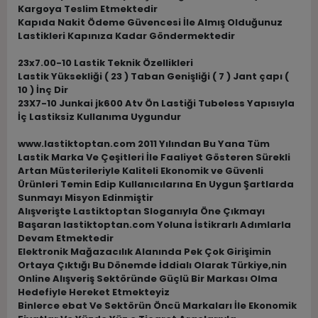
Kargoya Teslim Etmektedir
Kapıda Nakit Ödeme Güvencesi İle Almış Olduğunuz
Lastikleri Kapınıza Kadar Göndermektedir
23x7.00-10 Lastik Teknik Özellikleri
Lastik Yüksekliği ( 23 ) Taban Genişliği ( 7 ) Jant çapı (
10 ) İnç Dir
23X7-10 Junkai jk600 Atv Ön Lastiği Tubeless Yapısıyla
İç Lastiksiz Kullanıma Uygundur
www.lastiktoptan.com 2011 Yılından Bu Yana Tüm
Lastik Marka Ve Çeşitleri İle Faaliyet Gösteren Sürekli
Artan Müsterileriyle Kaliteli Ekonomik ve Güvenli
Ürünleri Temin Edip Kullanıcılarına En Uygun Şartlarda
Sunmayı Misyon Edinmiştir
Alışverişte Lastiktoptan Sloganıyla Öne Çıkmayı
Başaran lastiktoptan.com Yoluna İstikrarlı Adımlarla
Devam Etmektedir
Elektronik Mağazacılık Alanında Pek Çok Girişimin
Ortaya Çıktığı Bu Dönemde İddialı Olarak Türkiye,nin
Online Alışveriş Sektöründe Güçlü Bir Markası Olma
Hedefiyle Hereket Etmekteyiz
Binlerce ebat Ve Sektörün Öncü Markaları İle Ekonomik