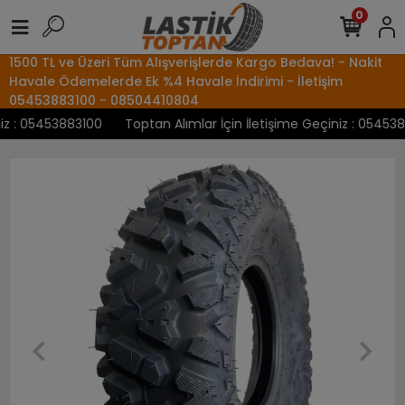
0
1500 TL ve Üzeri Tüm Alışverişlerde Kargo Bedava! - Nakit
Havale Ödemelerde Ek %4 Havale İndirimi - İletişim
05453883100 - 08504410804
 : 05453883100
Toptan Alımlar İçin İletişime Geçiniz : 05453883