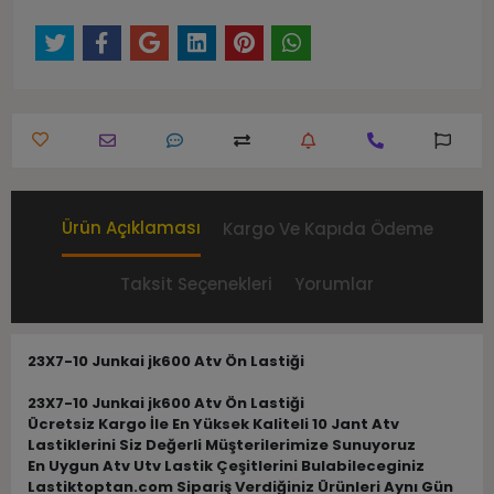
Ürün Açıklaması
Kargo Ve Kapıda Ödeme
Taksit Seçenekleri
Yorumlar
23X7-10 Junkai jk600 Atv Ön Lastiği
23X7-10 Junkai jk600 Atv Ön Lastiği
Ücretsiz Kargo İle En Yüksek Kaliteli 10 Jant Atv
Lastiklerini Siz Değerli Müşterilerimize Sunuyoruz
En Uygun Atv Utv Lastik Çeşitlerini Bulabileceginiz
Lastiktoptan.com Sipariş Verdiğiniz Ürünleri Aynı Gün