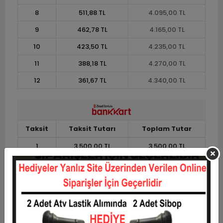
8
511,88 TL
4.095,00 TL
9
462,78 TL
4.165,00 TL
10
423,50 TL
4.235,00 TL
11
388,18 TL
4.270,00 TL
12
361,67 TL
4.340,00 TL
Taksit
Taksit Tutarı
Toplam Tutar
1
3.500,00 TL
3.500,00 TL
2
1.750,00 TL
3.500,00 TL
3
1.248,33 TL
3.745,00 TL
4
953,75 TL
3.815,00 TL
5
777,00 TL
3.885,00 TL