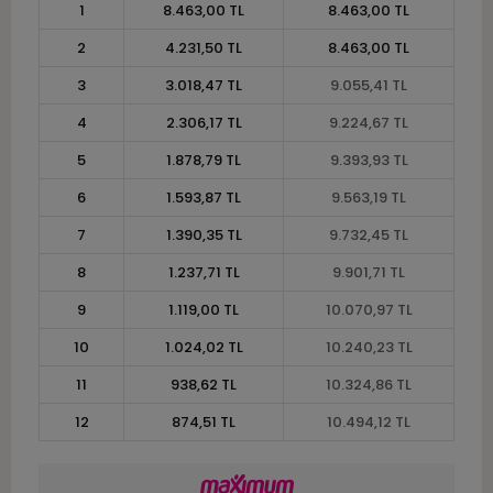
1
8.463,00 TL
8.463,00 TL
2
4.231,50 TL
8.463,00 TL
3
3.018,47 TL
9.055,41 TL
4
2.306,17 TL
9.224,67 TL
5
1.878,79 TL
9.393,93 TL
6
1.593,87 TL
9.563,19 TL
7
1.390,35 TL
9.732,45 TL
8
1.237,71 TL
9.901,71 TL
9
1.119,00 TL
10.070,97 TL
10
1.024,02 TL
10.240,23 TL
11
938,62 TL
10.324,86 TL
12
874,51 TL
10.494,12 TL