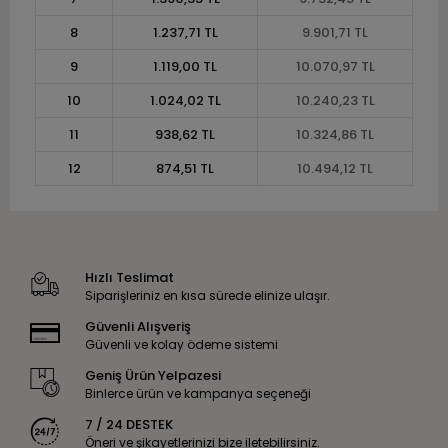
8
1.237,71 TL
9.901,71 TL
9
1.119,00 TL
10.070,97 TL
10
1.024,02 TL
10.240,23 TL
11
938,62 TL
10.324,86 TL
12
874,51 TL
10.494,12 TL
Hızlı Teslimat
Siparişleriniz en kısa sürede elinize ulaşır.
Güvenli Alışveriş
Güvenli ve kolay ödeme sistemi
Geniş Ürün Yelpazesi
Binlerce ürün ve kampanya seçeneği
7 / 24 DESTEK
Öneri ve şikayetlerinizi bize iletebilirsiniz.