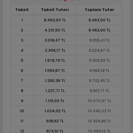
Taksit
Taksit Tutarı
Toplam Tutar
1
8.463,00 TL
8.463,00 TL
2
4.231,50 TL
8.463,00 TL
3
3.018,47 TL
9.055,41 TL
4
2.306,17 TL
9.224,67 TL
5
1.878,79 TL
9.393,93 TL
6
1.593,87 TL
9.563,19 TL
7
1.390,35 TL
9.732,45 TL
8
1.237,71 TL
9.901,71 TL
9
1.119,00 TL
10.070,97 TL
10
1.024,02 TL
10.240,23 TL
11
938,62 TL
10.324,86 TL
12
874,51 TL
10.494,12 TL