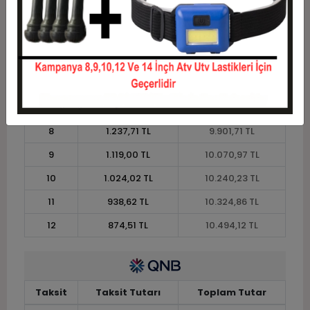
3
3.018,47 TL
9.055,41 TL
4
2.306,17 TL
9.224,67 TL
5
1.878,79 TL
9.393,93 TL
6
1.593,87 TL
9.563,19 TL
7
1.390,35 TL
9.732,45 TL
8
1.237,71 TL
9.901,71 TL
9
1.119,00 TL
10.070,97 TL
10
1.024,02 TL
10.240,23 TL
11
938,62 TL
10.324,86 TL
12
874,51 TL
10.494,12 TL
Taksit
Taksit Tutarı
Toplam Tutar