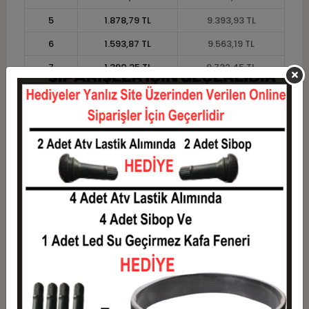
5
1.878,79 TL
9.393,93 TL
6
1.593,87 TL
9.563,19 TL
7
1.390,35 TL
9.732,45 TL
8
1.237,71 TL
9.901,71 TL
9
1.119,00 TL
10.070,97 TL
10
1.024,02 TL
10.240,23 TL
11
938,62 TL
10.324,86 TL
12
874,51 TL
10.494,12 TL
Taksit
Taksit Tutarı
Toplam Tutar
1
8.463,00 TL
8.463,00 TL
2
4.231,50 TL
8.463,00 TL