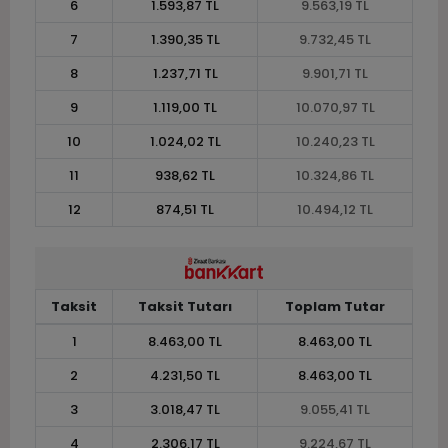
6
1.593,87 TL
9.563,19 TL
7
1.390,35 TL
9.732,45 TL
8
1.237,71 TL
9.901,71 TL
9
1.119,00 TL
10.070,97 TL
10
1.024,02 TL
10.240,23 TL
11
938,62 TL
10.324,86 TL
12
874,51 TL
10.494,12 TL
Taksit
Taksit Tutarı
Toplam Tutar
1
8.463,00 TL
8.463,00 TL
2
4.231,50 TL
8.463,00 TL
3
3.018,47 TL
9.055,41 TL
4
2.306,17 TL
9.224,67 TL