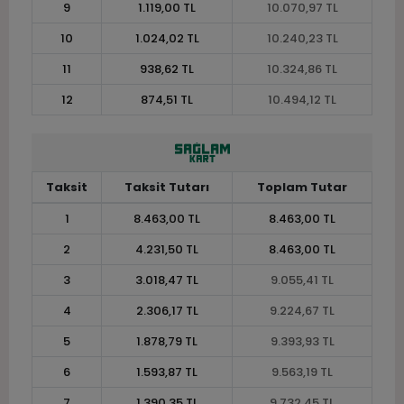
9
1.119,00 TL
10.070,97 TL
10
1.024,02 TL
10.240,23 TL
11
938,62 TL
10.324,86 TL
12
874,51 TL
10.494,12 TL
Taksit
Taksit Tutarı
Toplam Tutar
1
8.463,00 TL
8.463,00 TL
2
4.231,50 TL
8.463,00 TL
3
3.018,47 TL
9.055,41 TL
4
2.306,17 TL
9.224,67 TL
5
1.878,79 TL
9.393,93 TL
6
1.593,87 TL
9.563,19 TL
7
1.390,35 TL
9.732,45 TL