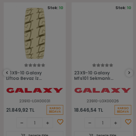
Stok:
10
Stok:
10
Sepete Ekle
Sepete Ekle
23X9-10 Galaxy
23X9-10 Galaxy
Liftop Beyaz İz
Mfs101 Sekmanlı
Bırakmayan Dolgu
Dolgu Forklift Lastiği
Sekmanlı Forklift
Lastiği
23910-LGX00031
23910-LGX00026
KARGO
KARGO
21.849,92 TL
18.646,54 TL
BEDAVA
BEDAVA
Sepete Ekle
Sepete Ekle