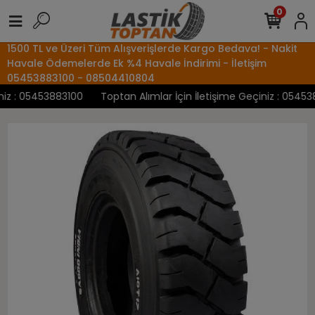
0
1500 TL ve Üzeri Tüm Alışverişlerde Kargo Bedava! - Nakit
Havale Ödemelerde Ek %4 Havale İndirimi - İletişim
05453883100 - 08504410804
z : 05453883100
Toptan Alımlar İçin İletişime Geçiniz : 0545388