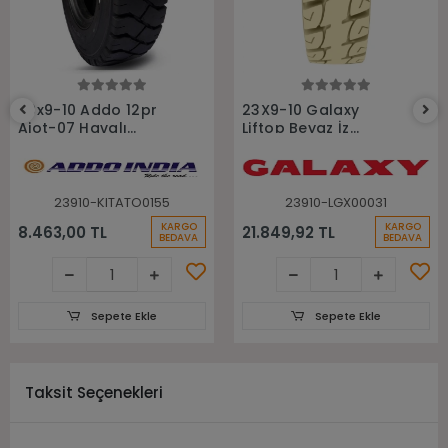
Sepete Ekle
Sepete Ekle
23x9-10 Addo 12pr
23X9-10 Galaxy
Aiot-07 Havalı
Liftop Beyaz İz
Forklift Lastiği
Bırakmayan Dolgu
Sekmanlı Forklift
Lastiği
23910-KITATO0155
23910-LGX00031
KARGO
KARGO
8.463,00 TL
21.849,92 TL
BEDAVA
BEDAVA
Sepete Ekle
Sepete Ekle
Taksit Seçenekleri