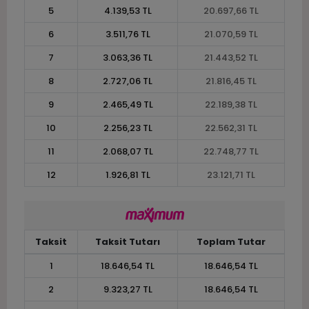
5
4.139,53 TL
20.697,66 TL
6
3.511,76 TL
21.070,59 TL
7
3.063,36 TL
21.443,52 TL
8
2.727,06 TL
21.816,45 TL
9
2.465,49 TL
22.189,38 TL
10
2.256,23 TL
22.562,31 TL
11
2.068,07 TL
22.748,77 TL
12
1.926,81 TL
23.121,71 TL
Taksit
Taksit Tutarı
Toplam Tutar
1
18.646,54 TL
18.646,54 TL
2
9.323,27 TL
18.646,54 TL