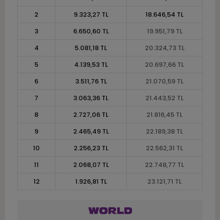
2
9.323,27 TL
18.646,54 TL
3
6.650,60 TL
19.951,79 TL
4
5.081,18 TL
20.324,73 TL
5
4.139,53 TL
20.697,66 TL
6
3.511,76 TL
21.070,59 TL
7
3.063,36 TL
21.443,52 TL
8
2.727,06 TL
21.816,45 TL
9
2.465,49 TL
22.189,38 TL
10
2.256,23 TL
22.562,31 TL
11
2.068,07 TL
22.748,77 TL
12
1.926,81 TL
23.121,71 TL