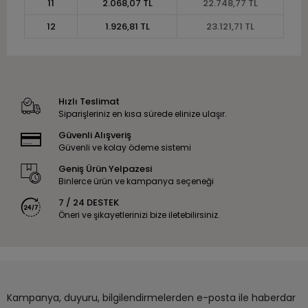
11
2.068,07 TL
22.748,77 TL
12
1.926,81 TL
23.121,71 TL
Hızlı Teslimat
Siparişleriniz en kısa sürede elinize ulaşır.
Güvenli Alışveriş
Güvenli ve kolay ödeme sistemi
Geniş Ürün Yelpazesi
Binlerce ürün ve kampanya seçeneği
7 / 24 DESTEK
Öneri ve şikayetlerinizi bize iletebilirsiniz.
Kampanya, duyuru, bilgilendirmelerden e-posta ile haberdar