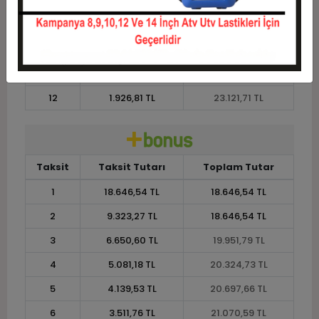
8
2.727,06 TL
21.816,45 TL
9
2.465,49 TL
22.189,38 TL
10
2.256,23 TL
22.562,31 TL
11
2.068,07 TL
22.748,77 TL
12
1.926,81 TL
23.121,71 TL
Taksit
Taksit Tutarı
Toplam Tutar
1
18.646,54 TL
18.646,54 TL
2
9.323,27 TL
18.646,54 TL
3
6.650,60 TL
19.951,79 TL
4
5.081,18 TL
20.324,73 TL
5
4.139,53 TL
20.697,66 TL
6
3.511,76 TL
21.070,59 TL