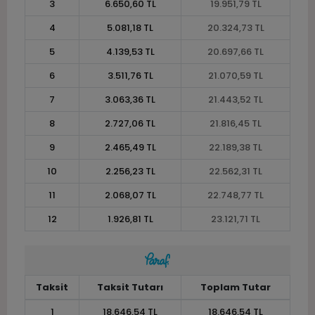
3
6.650,60 TL
19.951,79 TL
4
5.081,18 TL
20.324,73 TL
5
4.139,53 TL
20.697,66 TL
6
3.511,76 TL
21.070,59 TL
7
3.063,36 TL
21.443,52 TL
8
2.727,06 TL
21.816,45 TL
9
2.465,49 TL
22.189,38 TL
10
2.256,23 TL
22.562,31 TL
11
2.068,07 TL
22.748,77 TL
12
1.926,81 TL
23.121,71 TL
Taksit
Taksit Tutarı
Toplam Tutar
1
18.646,54 TL
18.646,54 TL