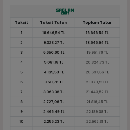
Taksit
Taksit Tutarı
Toplam Tutar
1
18.646,54 TL
18.646,54 TL
2
9.323,27 TL
18.646,54 TL
3
6.650,60 TL
19.951,79 TL
4
5.081,18 TL
20.324,73 TL
5
4.139,53 TL
20.697,66 TL
6
3.511,76 TL
21.070,59 TL
7
3.063,36 TL
21.443,52 TL
8
2.727,06 TL
21.816,45 TL
9
2.465,49 TL
22.189,38 TL
10
2.256,23 TL
22.562,31 TL