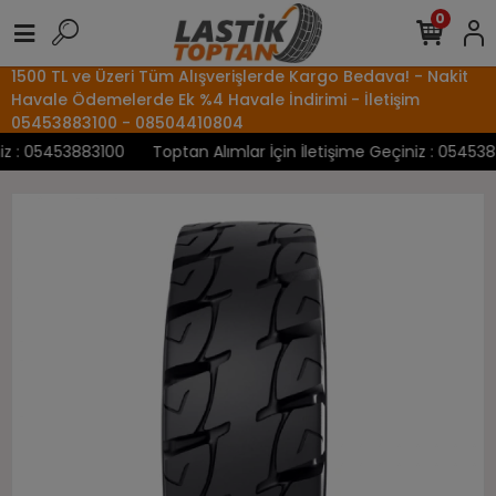
0
1500 TL ve Üzeri Tüm Alışverişlerde Kargo Bedava! - Nakit
Havale Ödemelerde Ek %4 Havale İndirimi - İletişim
05453883100 - 08504410804
 : 05453883100
Toptan Alımlar İçin İletişime Geçiniz : 05453883