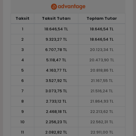
Taksit
Taksit Tutarı
Toplam Tutar
1
18.646,54 TL
18.646,54 TL
2
9.323,27 TL
18.646,54 TL
3
6.707,78 TL
20.123,34 TL
4
5.118,47 TL
20.473,90 TL
5
4.163,77 TL
20.818,86 TL
6
3.527,92 TL
21.167,55 TL
7
3.073,75 TL
21.516,24 TL
8
2.733,12 TL
21.864,93 TL
9
2.468,18 TL
22.213,62 TL
10
2.256,23 TL
22.562,31 TL
11
2.082,82 TL
22.911,00 TL