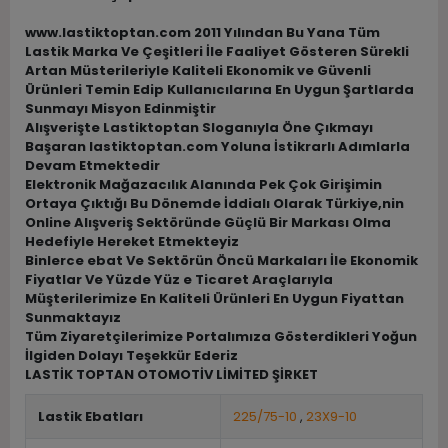
www.lastiktoptan.com 2011 Yılından Bu Yana Tüm
Lastik Marka Ve Çeşitleri İle Faaliyet Gösteren Sürekli
Artan Müsterileriyle Kaliteli Ekonomik ve Güvenli
Ürünleri Temin Edip Kullanıcılarına En Uygun Şartlarda
Sunmayı Misyon Edinmiştir
Alışverişte Lastiktoptan Sloganıyla Öne Çıkmayı
Başaran lastiktoptan.com Yoluna İstikrarlı Adımlarla
Devam Etmektedir
Elektronik Mağazacılık Alanında Pek Çok Girişimin
Ortaya Çıktığı Bu Dönemde İddialı Olarak Türkiye,nin
Online Alışveriş Sektöründe Güçlü Bir Markası Olma
Hedefiyle Hereket Etmekteyiz
Binlerce ebat Ve Sektörün Öncü Markaları İle Ekonomik
Fiyatlar Ve Yüzde Yüz e Ticaret Araçlarıyla
Müşterilerimize En Kaliteli Ürünleri En Uygun Fiyattan
Sunmaktayız
Tüm Ziyaretçilerimize Portalımıza Gösterdikleri Yoğun
İlgiden Dolayı Teşekkür Ederiz
LASTİK TOPTAN OTOMOTİV LİMİTED ŞİRKET
Lastik Ebatları
225/75-10
,
23X9-10