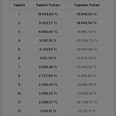
Taksit
Taksit Tutarı
Toplam Tutar
1
18.646,54 TL
18.646,54 TL
2
9.323,27 TL
18.646,54 TL
3
6.650,60 TL
19.951,79 TL
4
5.081,18 TL
20.324,73 TL
5
4.139,53 TL
20.697,66 TL
6
3.511,76 TL
21.070,59 TL
7
3.063,36 TL
21.443,52 TL
8
2.727,06 TL
21.816,45 TL
9
2.465,49 TL
22.189,38 TL
10
2.256,23 TL
22.562,31 TL
11
2.068,07 TL
22.748,77 TL
12
1.926,81 TL
23.121,71 TL