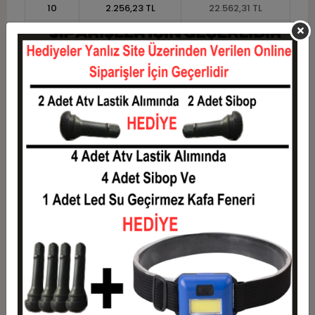
10
2.256,23 TL
22.562,31 TL
11
2.068,07 TL
22.748,77 TL
12
1.926,81 TL
23.121,71 TL
Taksit
Taksit Tutarı
Toplam Tutar
1
18.646,54 TL
18.646,54 TL
2
9.323,27 TL
18.646,54 TL
3
6.650,60 TL
19.951,79 TL
4
5.081,18 TL
20.324,73 TL
5
4.139,53 TL
20.697,66 TL
6
3.511,76 TL
21.070,59 TL
7
3.063,36 TL
21.443,52 TL