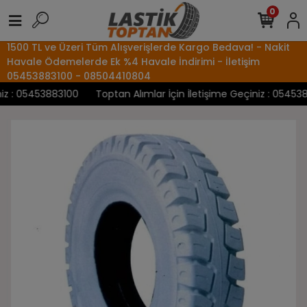
0
1500 TL ve Üzeri Tüm Alışverişlerde Kargo Bedava! - Nakit
Havale Ödemelerde Ek %4 Havale İndirimi - İletişim
05453883100 - 08504410804
 : 05453883100
Toptan Alımlar İçin İletişime Geçiniz : 0545388