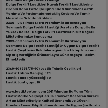
Dolgu Forklift Lastikleri Havalı Forklift Lastiklerine
Oranla Daha Fazla Çalışma Saati Sunarken Lastik
Yarılma Ve Patlamalarındaki İş Kaybını Ve Tamir
Masrafını Ortadan Kaldırır
23X9-10 Solimax Extra Premium İz Bırakmayan
Sekmanlı Dolgu Forklift Lastiği Ücretsiz Kargo İle En
Yüksek Kaliteli Dolgu Forklift Lastiklerini Siz Değerli
Müşterilerimize Sunuyoruz
23X9-10 Solimax Extra Premium İz Bırakmayan
Sekmanlı Dolgu Forklift Lastiği En Uygun Dolgu Forklift
Lastik Çeşitlerini Bulabileceginiz Lastiktoptan.com
Sipariş Verdiğiniz Ürünleri Aynı Gün Kargoya Teslim
Etmektedir
23x9-10 (225/75-10) Lastik Teknik Özellikleri
Lastik Taban Genişliği : 23
Lastik Yanak yüksekliği : 9
Lastik Jant çapı : 10
www.lastiktoptan.com 2011 Yılından Bu Yana Tüm
Lastik Marka Ve Çeşitleri İle Faaliyet Gösteren Sürekli
Artan Müsterileriyle Kaliteli Ekonomik ve Güvenli
Ürünleri Temin Edip Kullanıcılarına En Uygun Şartlarda