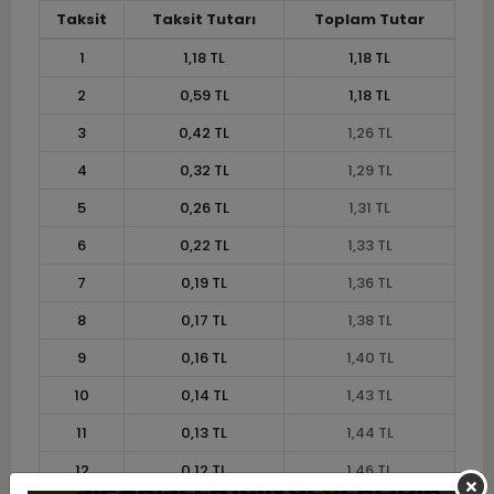
Taksit
Taksit Tutarı
Toplam Tutar
1
1,18 TL
1,18 TL
2
0,59 TL
1,18 TL
3
0,42 TL
1,26 TL
4
0,32 TL
1,29 TL
5
0,26 TL
1,31 TL
6
0,22 TL
1,33 TL
7
0,19 TL
1,36 TL
8
0,17 TL
1,38 TL
9
0,16 TL
1,40 TL
10
0,14 TL
1,43 TL
11
0,13 TL
1,44 TL
12
0,12 TL
1,46 TL