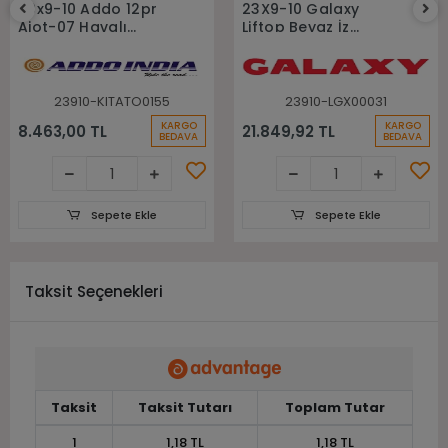
23x9-10 Addo 12pr
23X9-10 Galaxy
Aiot-07 Havalı
Liftop Beyaz İz
Forklift Lastiği
Bırakmayan Dolgu
Sekmanlı Forklift
Lastiği
23910-KITATO0155
23910-LGX00031
KARGO
KARGO
8.463,00 TL
21.849,92 TL
BEDAVA
BEDAVA
Sepete Ekle
Sepete Ekle
Taksit Seçenekleri
Taksit
Taksit Tutarı
Toplam Tutar
1
1,18 TL
1,18 TL