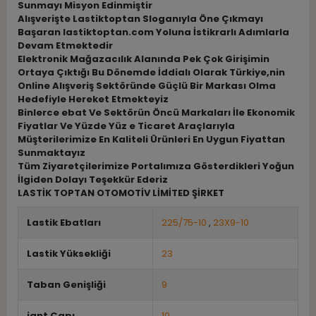
Sunmayı Misyon Edinmiştir
Alışverişte Lastiktoptan Sloganıyla Öne Çıkmayı
Başaran lastiktoptan.com Yoluna İstikrarlı Adımlarla
Devam Etmektedir
Elektronik Mağazacılık Alanında Pek Çok Girişimin
Ortaya Çıktığı Bu Dönemde İddialı Olarak Türkiye,nin
Online Alışveriş Sektöründe Güçlü Bir Markası Olma
Hedefiyle Hereket Etmekteyiz
Binlerce ebat Ve Sektörün Öncü Markaları İle Ekonomik
Fiyatlar Ve Yüzde Yüz e Ticaret Araçlarıyla
Müşterilerimize En Kaliteli Ürünleri En Uygun Fiyattan
Sunmaktayız
Tüm Ziyaretçilerimize Portalımıza Gösterdikleri Yoğun
İlgiden Dolayı Teşekkür Ederiz
LASTİK TOPTAN OTOMOTİV LİMİTED ŞİRKET
Lastik Ebatları
225/75-10
,
23X9-10
Lastik Yüksekliği
23
Taban Genişliği
9
jant Çapı
10