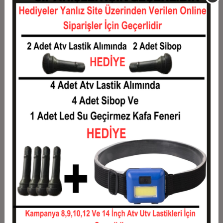
Taksit
Taksit Tutarı
Toplam Tutar
1
1,18 TL
1,18 TL
2
0,59 TL
1,18 TL
3
0,42 TL
1,26 TL
4
0,32 TL
1,29 TL
5
0,26 TL
1,31 TL
6
0,22 TL
1,33 TL
7
0,19 TL
1,36 TL
8
0,17 TL
1,38 TL
9
0,16 TL
1,40 TL
10
0,14 TL
1,43 TL