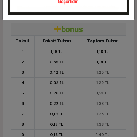
11
0,13 TL
1,44 TL
12
0,12 TL
1,46 TL
Taksit
Taksit Tutarı
Toplam Tutar
1
1,18 TL
1,18 TL
2
0,59 TL
1,18 TL
3
0,42 TL
1,26 TL
4
0,32 TL
1,29 TL
5
0,26 TL
1,31 TL
6
0,22 TL
1,33 TL
7
0,19 TL
1,36 TL
8
0,17 TL
1,38 TL
9
0,16 TL
1,40 TL