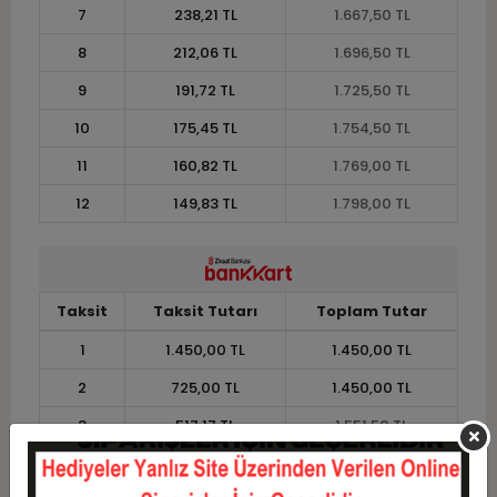
7
238,21 TL
1.667,50 TL
8
212,06 TL
1.696,50 TL
9
191,72 TL
1.725,50 TL
10
175,45 TL
1.754,50 TL
11
160,82 TL
1.769,00 TL
12
149,83 TL
1.798,00 TL
Taksit
Taksit Tutarı
Toplam Tutar
1
1.450,00 TL
1.450,00 TL
2
725,00 TL
1.450,00 TL
3
517,17 TL
1.551,50 TL
4
395,12 TL
1.580,50 TL