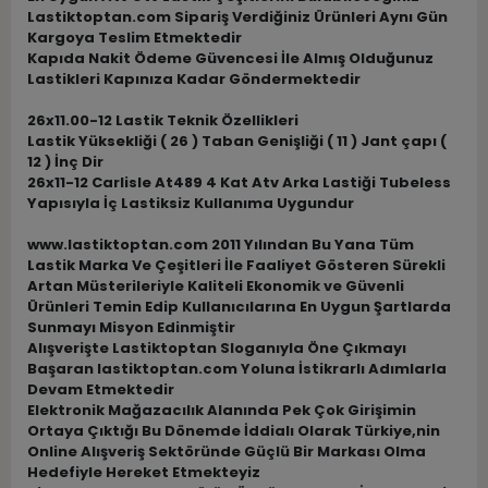
Lastiktoptan.com Sipariş Verdiğiniz Ürünleri Aynı Gün
Kargoya Teslim Etmektedir
Kapıda Nakit Ödeme Güvencesi İle Almış Olduğunuz
Lastikleri Kapınıza Kadar Göndermektedir
26x11.00-12 Lastik Teknik Özellikleri
Lastik Yüksekliği ( 26 ) Taban Genişliği ( 11 ) Jant çapı (
12 ) İnç Dir
26x11-12 Carlisle At489 4 Kat Atv Arka Lastiği Tubeless
Yapısıyla İç Lastiksiz Kullanıma Uygundur
www.lastiktoptan.com 2011 Yılından Bu Yana Tüm
Lastik Marka Ve Çeşitleri İle Faaliyet Gösteren Sürekli
Artan Müsterileriyle Kaliteli Ekonomik ve Güvenli
Ürünleri Temin Edip Kullanıcılarına En Uygun Şartlarda
Sunmayı Misyon Edinmiştir
Alışverişte Lastiktoptan Sloganıyla Öne Çıkmayı
Başaran lastiktoptan.com Yoluna İstikrarlı Adımlarla
Devam Etmektedir
Elektronik Mağazacılık Alanında Pek Çok Girişimin
Ortaya Çıktığı Bu Dönemde İddialı Olarak Türkiye,nin
Online Alışveriş Sektöründe Güçlü Bir Markası Olma
Hedefiyle Hereket Etmekteyiz