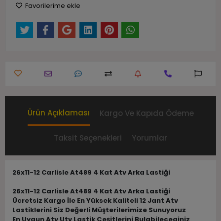
Favorilerime ekle
Ürün Açıklaması
Kargo Ve Kapıda Ödeme
Taksit Seçenekleri
Yorumlar
26x11-12 Carlisle At489 4 Kat Atv Arka Lastiği
26x11-12 Carlisle At489 4 Kat Atv Arka Lastiği
Ücretsiz Kargo İle En Yüksek Kaliteli 12 Jant Atv
Lastiklerini Siz Değerli Müşterilerimize Sunuyoruz
En Uygun Atv Utv Lastik Çeşitlerini Bulabileceginiz