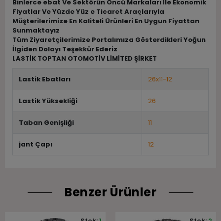
Binlerce ebat Ve Sektörün Öncü Markaları İle Ekonomik
Fiyatlar Ve Yüzde Yüz e Ticaret Araçlarıyla
Müşterilerimize En Kaliteli Ürünleri En Uygun Fiyattan
Sunmaktayız
Tüm Ziyaretçilerimize Portalımıza Gösterdikleri Yoğun
İlgiden Dolayı Teşekkür Ederiz
LASTİK TOPTAN OTOMOTİV LİMİTED ŞİRKET
Lastik Ebatları
26x11-12
Lastik Yüksekliği
26
Taban Genişliği
11
jant Çapı
12
Benzer Ürünler
Stok:
1
Stok:
2