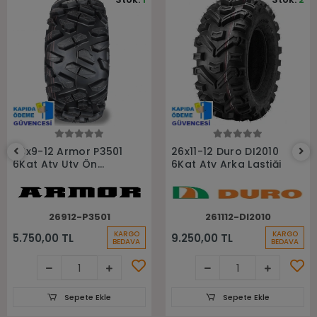
Sepete Ekle
Sepete Ekle
26x9-12 Armor P3501
26x11-12 Duro DI2010
6Kat Atv Utv Ön
6Kat Atv Arka Lastiği
Lastiği
26912-P3501
261112-DI2010
KARGO
KARGO
5.750,00 TL
9.250,00 TL
BEDAVA
BEDAVA
Sepete Ekle
Sepete Ekle