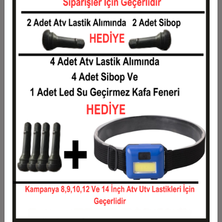
5
321,90 TL
1.609,50 TL
6
273,08 TL
1.638,50 TL
7
238,21 TL
1.667,50 TL
8
212,06 TL
1.696,50 TL
9
191,72 TL
1.725,50 TL
10
175,45 TL
1.754,50 TL
11
160,82 TL
1.769,00 TL
12
149,83 TL
1.798,00 TL
Taksit
Taksit Tutarı
Toplam Tutar
1
1.450,00 TL
1.450,00 TL
2
725,00 TL
1.450,00 TL
3
517,17 TL
1.551,50 TL