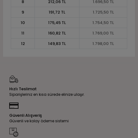
8
212,06 TL
1.696,50 TL
9
191,72 TL
1.725,50 TL
10
175,45 TL
1.754,50 TL
11
160,82 TL
1.769,00 TL
12
149,83 TL
1.798,00 TL
Hızlı Teslimat
Siparişleriniz en kısa sürede elinize ulaşır.
Güvenli Alışveriş
Güvenli ve kolay ödeme sistemi