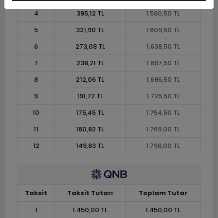
4
395,12 TL
1.580,50 TL
5
321,90 TL
1.609,50 TL
6
273,08 TL
1.638,50 TL
7
238,21 TL
1.667,50 TL
8
212,06 TL
1.696,50 TL
9
191,72 TL
1.725,50 TL
10
175,45 TL
1.754,50 TL
11
160,82 TL
1.769,00 TL
12
149,83 TL
1.798,00 TL
Taksit
Taksit Tutarı
Toplam Tutar
1
1.450,00 TL
1.450,00 TL