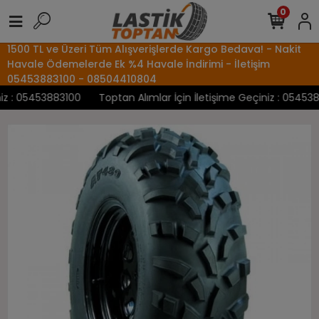
0
1500 TL ve Üzeri Tüm Alışverişlerde Kargo Bedava! - Nakit
Havale Ödemelerde Ek %4 Havale İndirimi - İletişim
05453883100 - 08504410804
 : 05453883100
Toptan Alımlar İçin İletişime Geçiniz : 05453883