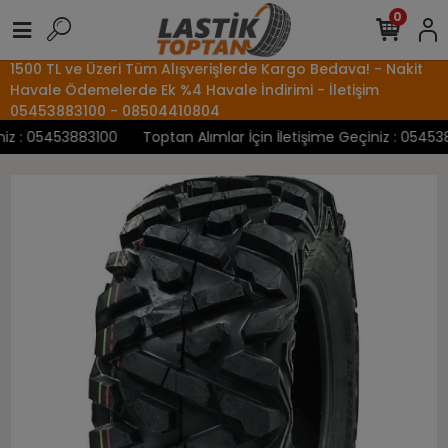
0
1500 TL ve Üzeri Tüm Alışverişlerde Kargo Bedava! - Nakit
Havale Ödemelerde Ek %4 Havale İndirimi - İletişim
05453883100 - 08504410804
z : 05453883100
Toptan Alımlar İçin İletişime Geçiniz : 0545388