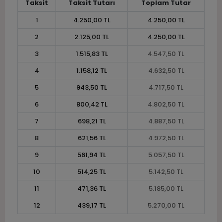
Taksit
Taksit Tutarı
Toplam Tutar
1
4.250,00 TL
4.250,00 TL
2
2.125,00 TL
4.250,00 TL
3
1.515,83 TL
4.547,50 TL
4
1.158,12 TL
4.632,50 TL
5
943,50 TL
4.717,50 TL
6
800,42 TL
4.802,50 TL
7
698,21 TL
4.887,50 TL
8
621,56 TL
4.972,50 TL
9
561,94 TL
5.057,50 TL
10
514,25 TL
5.142,50 TL
11
471,36 TL
5.185,00 TL
12
439,17 TL
5.270,00 TL