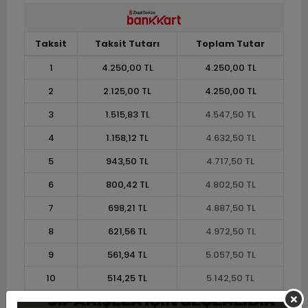
Taksit
Taksit Tutarı
Toplam Tutar
1
4.250,00 TL
4.250,00 TL
2
2.125,00 TL
4.250,00 TL
3
1.515,83 TL
4.547,50 TL
4
1.158,12 TL
4.632,50 TL
5
943,50 TL
4.717,50 TL
6
800,42 TL
4.802,50 TL
7
698,21 TL
4.887,50 TL
8
621,56 TL
4.972,50 TL
9
561,94 TL
5.057,50 TL
10
514,25 TL
5.142,50 TL
11
471,36 TL
5.185,00 TL