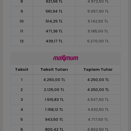
8
621,56 TL
4.972,50 TL
9
561,94 TL
5.057,50 TL
10
514,25 TL
5.142,50 TL
11
471,36 TL
5.185,00 TL
12
439,17 TL
5.270,00 TL
Taksit
Taksit Tutarı
Toplam Tutar
1
4.250,00 TL
4.250,00 TL
2
2.125,00 TL
4.250,00 TL
3
1.515,83 TL
4.547,50 TL
4
1.158,12 TL
4.632,50 TL
5
943,50 TL
4.717,50 TL
6
800,42 TL
4.802,50 TL