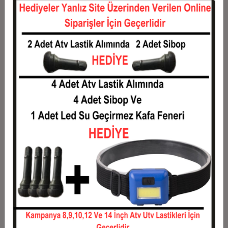
12
439,17 TL
5.270,00 TL
Taksit
Taksit Tutarı
Toplam Tutar
1
4.250,00 TL
4.250,00 TL
2
2.125,00 TL
4.250,00 TL
3
1.515,83 TL
4.547,50 TL
4
1.158,12 TL
4.632,50 TL
5
943,50 TL
4.717,50 TL
6
800,42 TL
4.802,50 TL
7
698,21 TL
4.887,50 TL
8
621,56 TL
4.972,50 TL
9
561,94 TL
5.057,50 TL