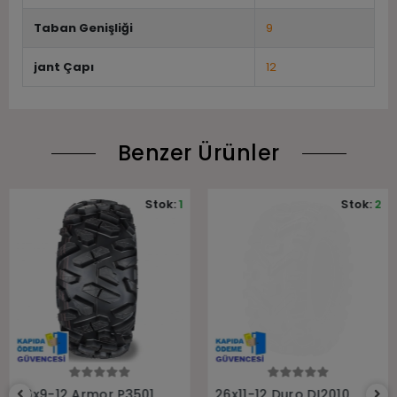
Taban Genişliği
9
jant Çapı
12
Benzer Ürünler
Stok:
1
Stok:
2
Sepete Ekle
Sepete Ekle
26x9-12 Armor P3501
26x11-12 Duro DI2010