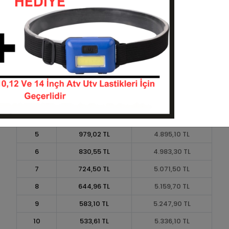
Taksit
Taksit Tutarı
Toplam Tutar
1
4.410,00 TL
4.410,00 TL
2
2.205,00 TL
4.410,00 TL
3
1.572,90 TL
4.718,70 TL
4
1.201,73 TL
4.806,90 TL
5
979,02 TL
4.895,10 TL
6
830,55 TL
4.983,30 TL
7
724,50 TL
5.071,50 TL
8
644,96 TL
5.159,70 TL
9
583,10 TL
5.247,90 TL
10
533,61 TL
5.336,10 TL