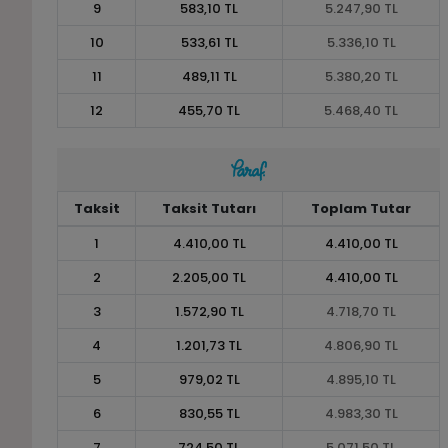
9
583,10 TL
5.247,90 TL
10
533,61 TL
5.336,10 TL
11
489,11 TL
5.380,20 TL
12
455,70 TL
5.468,40 TL
Taksit
Taksit Tutarı
Toplam Tutar
1
4.410,00 TL
4.410,00 TL
2
2.205,00 TL
4.410,00 TL
3
1.572,90 TL
4.718,70 TL
4
1.201,73 TL
4.806,90 TL
5
979,02 TL
4.895,10 TL
6
830,55 TL
4.983,30 TL
7
724,50 TL
5.071,50 TL