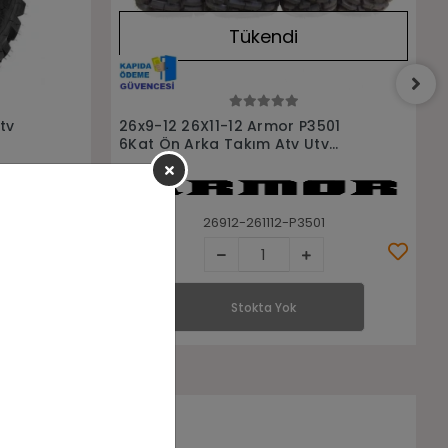
Tükendi
Stokta Yok
01
26x9-12 ACME AC723 6 Kat Radial
v
Atv Utv Ön Lastiği
la-26912-AC723
Stokta Yok