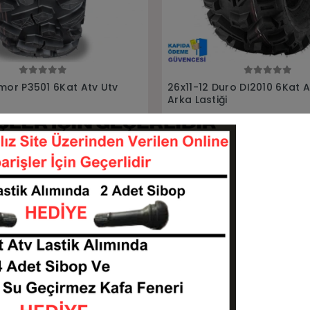
Tükendi
Sepete Ekle
Stokta Yok
uro DI2010 6Kat Atv
26x9-12 26X11-12 Armor P35
i
6Kat Ön Arka Takım Atv Ut
Lastigi
261112-DI2010
26912-261112-P3501
KARGO
 TL
BEDAVA
Stokta Yok
Sepete Ekle