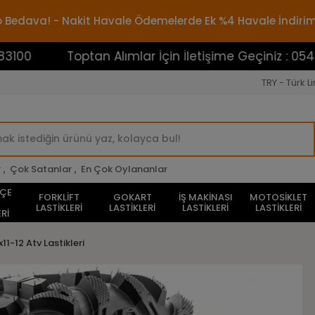
rgo Bedava! - Nakit Havale Ödemelerde Ek %4 Havale İndiri
Toptan Alımlar İçin İletişime Geçiniz : 0545388310
TRY - Türk Li
r
,
Çok Satanlar
,
En Çok Oylananlar
HÇE
FORKLİFT
GOKART
İŞ MAKİNASI
MOTOSİKLET
LASTİKLERİ
LASTİKLERİ
LASTİKLERİ
LASTİKLERİ
Rİ
11-12 Atv Lastikleri