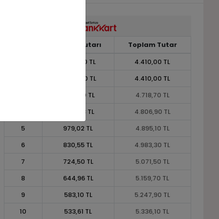
Taksit
Taksit Tutarı
Toplam Tutar
1
4.410,00 TL
4.410,00 TL
2
2.205,00 TL
4.410,00 TL
3
1.572,90 TL
4.718,70 TL
4
1.201,73 TL
4.806,90 TL
5
979,02 TL
4.895,10 TL
6
830,55 TL
4.983,30 TL
7
724,50 TL
5.071,50 TL
8
644,96 TL
5.159,70 TL
9
583,10 TL
5.247,90 TL
10
533,61 TL
5.336,10 TL