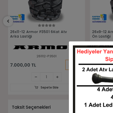
Sepete Ekle
26x9-12 Armor P3501 6Kat Atv Utv
26x11-12 D
Ön Lastiği
Arka Lastiğ
26912-P3501
KARGO
5.750,00 TL
9.250,00
BEDAVA
Sepete Ekle
Taksit Seçenekleri