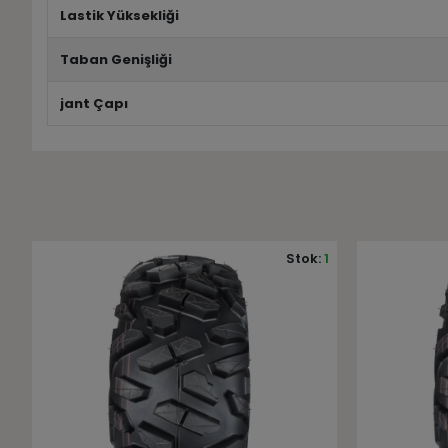
Lastik Yüksekliği
Taban Genişliği
jant Çapı
1
Stok:
1