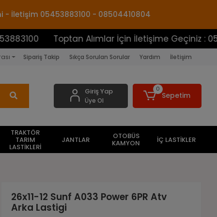
mi - İletişim 05453883100 - 08504410804
0
Toptan Alımlar İçin İletişime Geçiniz : 05453883
rası
Sipariş Takip
Sıkça Sorulan Sorular
Yardım
İletişim
0
Giriş Yap
Sepetim
Üye Ol
TRAKTÖR
OTOBÜS
TARIM
JANTLAR
İÇ LASTİKLER
KAMYON
LASTİKLERİ
26x11-12 Sunf A033 Power 6PR Atv
Arka Lastigi