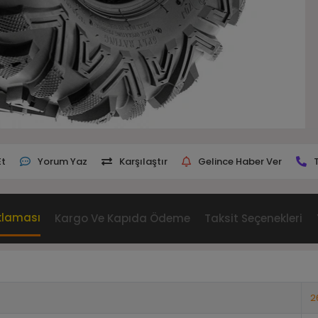
Et
Yorum Yaz
Karşılaştır
Gelince Haber Ver
klaması
Kargo Ve Kapıda Ödeme
Taksit Seçenekleri
2