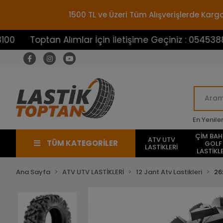
1500 TL ve Üzeri Tüm Alışverişlerde Ka
optan Alımlar İçin İletişime Geçiniz : 05453883100
En Yenile
ÇİM BA
ATV UTV
TÜM KATEGORİLER
GOLF
LASTİKLERİ
LASTİKLE
Ana Sayfa
ATV UTV LASTİKLERİ
12 Jant Atv Lastikleri
26x