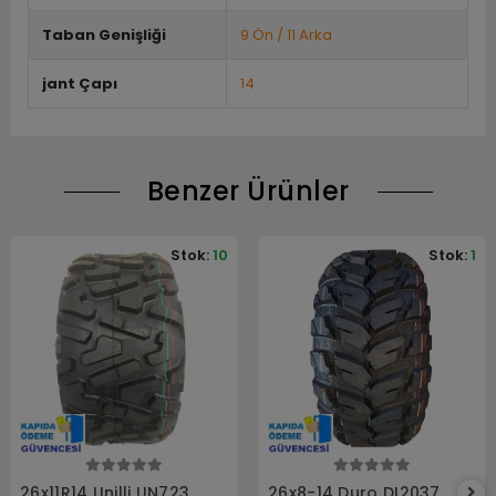
Taban Genişliği
9 Ön / 11 Arka
jant Çapı
14
Benzer Ürünler
Stok:
10
Stok:
1
Sepete Ekle
Sepete Ekle
26x11R14 Unilli UN723
26x8-14 Duro DI2037