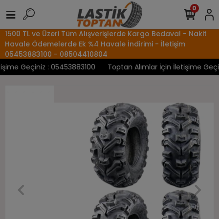
0
1500 TL ve Üzeri Tüm Alışverişlerde Kargo Bedava! - Nakit
Havale Ödemelerde Ek %4 Havale İndirimi - İletişim
05453883100 - 08504410804
şime Geçiniz : 05453883100
Toptan Alımlar İçin İletişime Geçini