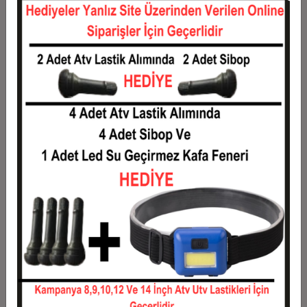
12
2.893,33 TL
34.720,00 TL
Taksit
Taksit Tutarı
Toplam Tutar
1
28.000,00 TL
28.000,00 TL
2
14.000,00 TL
28.000,00 TL
3
9.986,67 TL
29.960,00 TL
4
7.630,00 TL
30.520,00 TL
5
6.216,00 TL
31.080,00 TL
6
5.273,33 TL
31.640,00 TL
7
4.600,00 TL
32.200,00 TL
8
4.095,00 TL
32.760,00 TL
9
3.702,22 TL
33.320,00 TL