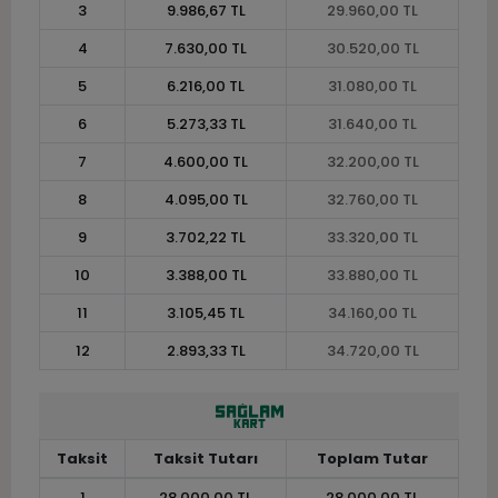
3
9.986,67 TL
29.960,00 TL
4
7.630,00 TL
30.520,00 TL
5
6.216,00 TL
31.080,00 TL
6
5.273,33 TL
31.640,00 TL
7
4.600,00 TL
32.200,00 TL
8
4.095,00 TL
32.760,00 TL
9
3.702,22 TL
33.320,00 TL
10
3.388,00 TL
33.880,00 TL
11
3.105,45 TL
34.160,00 TL
12
2.893,33 TL
34.720,00 TL
Taksit
Taksit Tutarı
Toplam Tutar
1
28.000,00 TL
28.000,00 TL