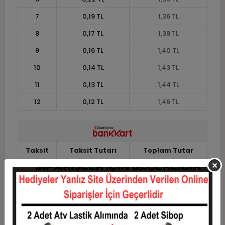
7
0,19 TL
1,36 TL
8
0,17 TL
1,38 TL
9
0,16 TL
1,40 TL
10
0,14 TL
1,43 TL
11
0,13 TL
1,44 TL
12
0,12 TL
1,46 TL
Taksit
Taksit Tutarı
Toplam Tutar
1
1,18 TL
1,18 TL
2
0,59 TL
1,18 TL
3
0,42 TL
1,26 TL
4
0,32 TL
1,29 TL