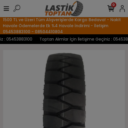
0
1500 TL ve Üzeri Tüm Alışverişlerde Kargo Bedava! - Nakit
Havale Ödemelerde Ek %4 Havale İndirimi - İletişim
05453883100 - 08504410804
 : 05453883100
Toptan Alımlar İçin İletişime Geçiniz : 05453883