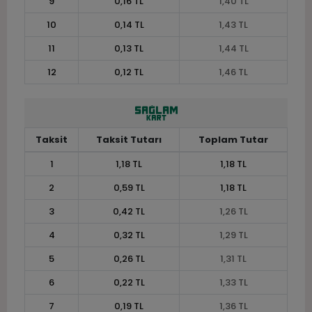
9
0,16 TL
1,40 TL
10
0,14 TL
1,43 TL
11
0,13 TL
1,44 TL
12
0,12 TL
1,46 TL
Taksit
Taksit Tutarı
Toplam Tutar
1
1,18 TL
1,18 TL
2
0,59 TL
1,18 TL
3
0,42 TL
1,26 TL
4
0,32 TL
1,29 TL
5
0,26 TL
1,31 TL
6
0,22 TL
1,33 TL
7
0,19 TL
1,36 TL