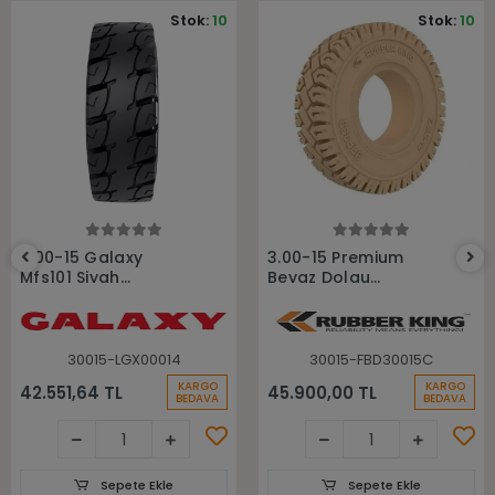
Stok:
10
Stok:
10
Sepete Ekle
Sepete Ekle
3.00-15 Galaxy
3.00-15 Premium
Mfs101 Siyah
Beyaz Dolgu
Segmanlı Dolgu
Sekmanli Rubberking
Forklift Lastiği
Forklift Lastiği
30015-LGX00014
30015-FBD30015C
KARGO
KARGO
42.551,64 TL
45.900,00 TL
BEDAVA
BEDAVA
Sepete Ekle
Sepete Ekle