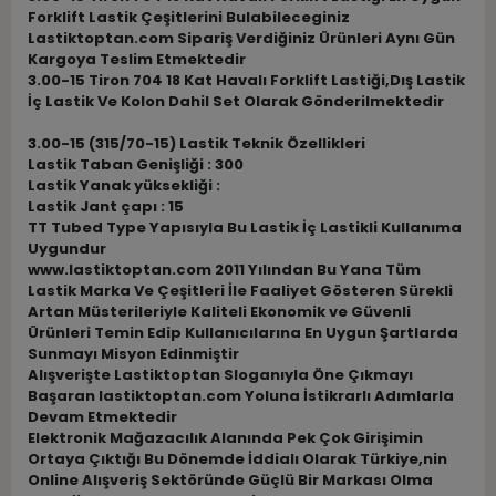
Forklift Lastik Çeşitlerini Bulabileceginiz
Lastiktoptan.com Sipariş Verdiğiniz Ürünleri Aynı Gün
Kargoya Teslim Etmektedir
3.00-15 Tiron 704 18 Kat Havalı Forklift Lastiği,Dış Lastik
İç Lastik Ve Kolon Dahil Set Olarak Gönderilmektedir
3.00-15 (315/70-15) Lastik Teknik Özellikleri
Lastik Taban Genişliği : 300
Lastik Yanak yüksekliği :
Lastik Jant çapı : 15
TT Tubed Type Yapısıyla Bu Lastik İç Lastikli Kullanıma
Uygundur
www.lastiktoptan.com 2011 Yılından Bu Yana Tüm
Lastik Marka Ve Çeşitleri İle Faaliyet Gösteren Sürekli
Artan Müsterileriyle Kaliteli Ekonomik ve Güvenli
Ürünleri Temin Edip Kullanıcılarına En Uygun Şartlarda
Sunmayı Misyon Edinmiştir
Alışverişte Lastiktoptan Sloganıyla Öne Çıkmayı
Başaran lastiktoptan.com Yoluna İstikrarlı Adımlarla
Devam Etmektedir
Elektronik Mağazacılık Alanında Pek Çok Girişimin
Ortaya Çıktığı Bu Dönemde İddialı Olarak Türkiye,nin
Online Alışveriş Sektöründe Güçlü Bir Markası Olma