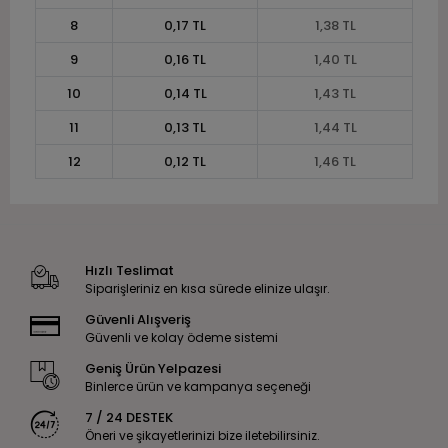
8
0,17 TL
1,38 TL
9
0,16 TL
1,40 TL
10
0,14 TL
1,43 TL
11
0,13 TL
1,44 TL
12
0,12 TL
1,46 TL
Hızlı Teslimat
Siparişleriniz en kısa sürede elinize ulaşır.
Güvenli Alışveriş
Güvenli ve kolay ödeme sistemi
Geniş Ürün Yelpazesi
Binlerce ürün ve kampanya seçeneği
7 / 24 DESTEK
Öneri ve şikayetlerinizi bize iletebilirsiniz.