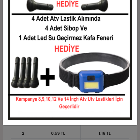
5
0,26 TL
1,31 TL
6
0,22 TL
1,33 TL
7
0,19 TL
1,36 TL
8
0,17 TL
1,38 TL
9
0,16 TL
1,40 TL
10
0,14 TL
1,43 TL
11
0,13 TL
1,44 TL
12
0,12 TL
1,46 TL
Taksit
Taksit Tutarı
Toplam Tutar
1
1,18 TL
1,18 TL
2
0,59 TL
1,18 TL