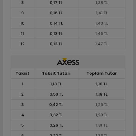
8
0,17 TL
1,38 TL
9
0,16 TL
1,41 TL
10
0,14 TL
1,43 TL
11
0,13 TL
1,45 TL
12
0,12 TL
1,47 TL
Taksit
Taksit Tutarı
Toplam Tutar
1
1,18 TL
1,18 TL
2
0,59 TL
1,18 TL
3
0,42 TL
1,26 TL
4
0,32 TL
1,29 TL
5
0,26 TL
1,31 TL
6
0,22 TL
1,33 TL