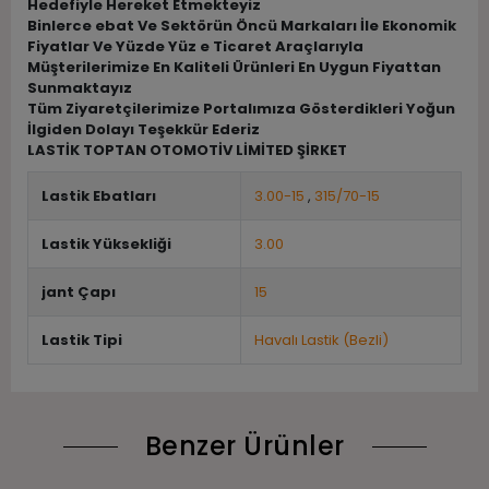
Hedefiyle Hereket Etmekteyiz
Binlerce ebat Ve Sektörün Öncü Markaları İle Ekonomik
Fiyatlar Ve Yüzde Yüz e Ticaret Araçlarıyla
Müşterilerimize En Kaliteli Ürünleri En Uygun Fiyattan
Sunmaktayız
Tüm Ziyaretçilerimize Portalımıza Gösterdikleri Yoğun
İlgiden Dolayı Teşekkür Ederiz
LASTİK TOPTAN OTOMOTİV LİMİTED ŞİRKET
Lastik Ebatları
3.00-15
,
315/70-15
Lastik Yüksekliği
3.00
jant Çapı
15
Lastik Tipi
Havalı Lastik (Bezli)
Benzer Ürünler