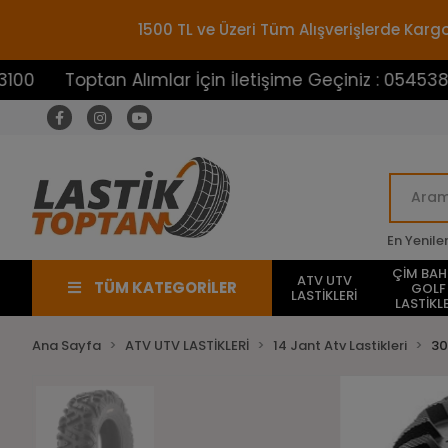
1500 TL ve Üzeri Tüm Alışverişlerde Ka
optan Alımlar İçin İletişime Geçiniz : 05453883100
En Yenile
ÇİM BA
ATV UTV
TÜM KATEGORİLER
GOLF
LASTİKLERİ
LASTİKLE
Ana Sayfa
ATV UTV LASTİKLERİ
14 Jant Atv Lastikleri
30