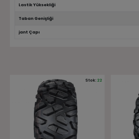
Lastik Yüksekliği
Taban Genişliği
jant Çapı
2
Stok:
14