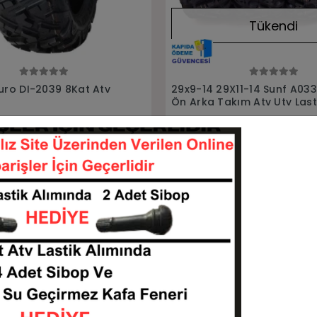
Tükendi
Tükendi
Stokta Yok
Stokta Yok
X11-14 Sunf A033 Power
30x10R14 Duro DI-2037 8Ka
kım Atv Utv Lastiği
Utv Lastiği
TA-29914-291114-A033
301014-DI2037
Stokta Yok
Stokta Yok