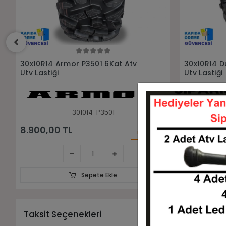
Sepete Ekle
30x10R14 Duro DI-2039 8Kat Atv
29x9-14 29
Utv Lastiği
Ön Arka Ta
301014-DI2039
SE
KARGO
10.800,00 TL
BEDAVA
Sepete Ekle
Taksit Seçenekleri