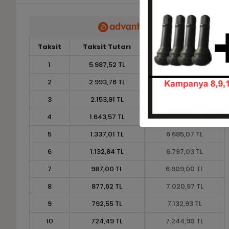
Taksit
Taksit Tutarı
Toplam Tutar
1
5.987,52 TL
5.987,52 TL
2
2.993,76 TL
5.987,52 TL
3
2.153,91 TL
6.461,73 TL
4
1.643,57 TL
6.574,30 TL
5
1.337,01 TL
6.685,07 TL
6
1.132,84 TL
6.797,03 TL
7
987,00 TL
6.909,00 TL
8
877,62 TL
7.020,97 TL
9
792,55 TL
7.132,93 TL
10
724,49 TL
7.244,90 TL