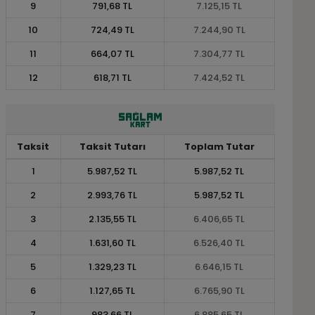
9
791,68 TL
7.125,15 TL
10
724,49 TL
7.244,90 TL
11
664,07 TL
7.304,77 TL
12
618,71 TL
7.424,52 TL
Taksit
Taksit Tutarı
Toplam Tutar
1
5.987,52 TL
5.987,52 TL
2
2.993,76 TL
5.987,52 TL
3
2.135,55 TL
6.406,65 TL
4
1.631,60 TL
6.526,40 TL
5
1.329,23 TL
6.646,15 TL
6
1.127,65 TL
6.765,90 TL
7
983,66 TL
6.885,65 TL