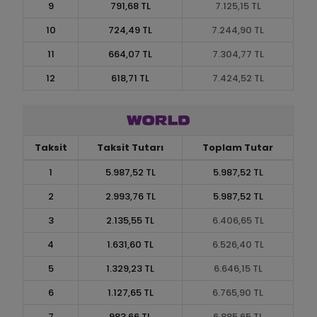
9
791,68 TL
7.125,15 TL
10
724,49 TL
7.244,90 TL
11
664,07 TL
7.304,77 TL
12
618,71 TL
7.424,52 TL
Taksit
Taksit Tutarı
Toplam Tutar
1
5.987,52 TL
5.987,52 TL
2
2.993,76 TL
5.987,52 TL
3
2.135,55 TL
6.406,65 TL
4
1.631,60 TL
6.526,40 TL
5
1.329,23 TL
6.646,15 TL
6
1.127,65 TL
6.765,90 TL
7
983,66 TL
6.885,65 TL