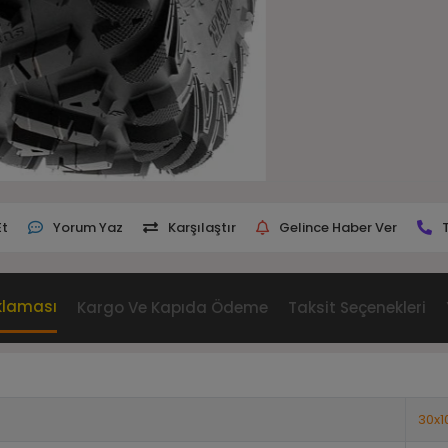
Et
Yorum Yaz
Karşılaştır
Gelince Haber Ver
klaması
Kargo Ve Kapıda Ödeme
Taksit Seçenekleri
30x1