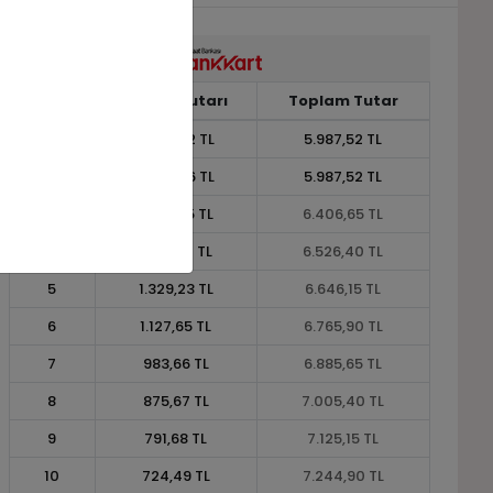
Taksit
Taksit Tutarı
Toplam Tutar
1
5.987,52 TL
5.987,52 TL
2
2.993,76 TL
5.987,52 TL
3
2.135,55 TL
6.406,65 TL
4
1.631,60 TL
6.526,40 TL
5
1.329,23 TL
6.646,15 TL
6
1.127,65 TL
6.765,90 TL
7
983,66 TL
6.885,65 TL
8
875,67 TL
7.005,40 TL
9
791,68 TL
7.125,15 TL
10
724,49 TL
7.244,90 TL