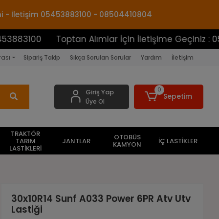
mi - İletişim 05453883100 - 08504410804
0
Toptan Alımlar İçin İletişime Geçiniz : 05453883
rası
Sipariş Takip
Sıkça Sorulan Sorular
Yardım
İletişim
0
Giriş Yap
Sepetim
Üye Ol
TRAKTÖR
OTOBÜS
TARIM
JANTLAR
İÇ LASTİKLER
KAMYON
LASTİKLERİ
30x10R14 Sunf A033 Power 6PR Atv Utv
Lastiği