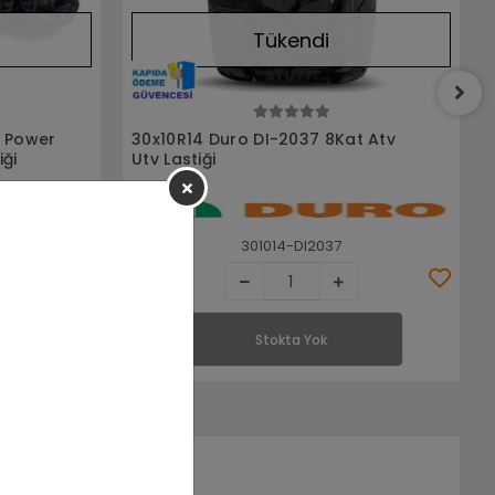
Tükendi
Stokta Yok
t Atv
29X9-14 29X11-14 Duro DI2039
8Kat Ön Arka Takım Atv Lastiği
29914-291114-DI2039
Stokta Yok