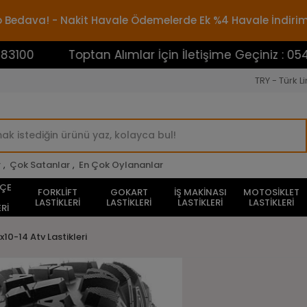
rgo Bedava! - Nakit Havale Ödemelerde Ek %4 Havale İndiri
Toptan Alımlar İçin İletişime Geçiniz : 0545388310
TRY - Türk Li
r
,
Çok Satanlar
,
En Çok Oylananlar
HÇE
FORKLİFT
GOKART
İŞ MAKİNASI
MOTOSİKLET
LASTİKLERİ
LASTİKLERİ
LASTİKLERİ
LASTİKLERİ
Rİ
x10-14 Atv Lastikleri