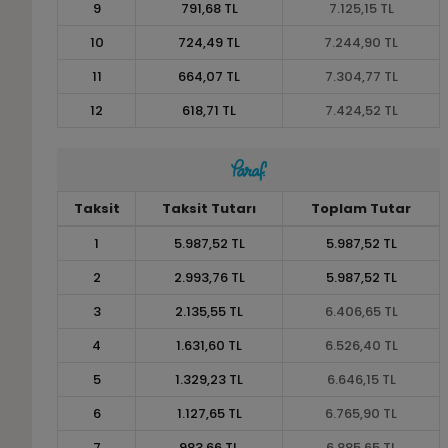
9
791,68 TL
7.125,15 TL
10
724,49 TL
7.244,90 TL
11
664,07 TL
7.304,77 TL
12
618,71 TL
7.424,52 TL
Taksit
Taksit Tutarı
Toplam Tutar
1
5.987,52 TL
5.987,52 TL
2
2.993,76 TL
5.987,52 TL
3
2.135,55 TL
6.406,65 TL
4
1.631,60 TL
6.526,40 TL
5
1.329,23 TL
6.646,15 TL
6
1.127,65 TL
6.765,90 TL
7
983,66 TL
6.885,65 TL