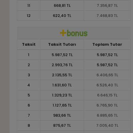
11
668,81 TL
7.356,87 TL
12
622,40 TL
7.468,83 TL
Taksit
Taksit Tutarı
Toplam Tutar
1
5.987,52 TL
5.987,52 TL
2
2.993,76 TL
5.987,52 TL
3
2.135,55 TL
6.406,65 TL
4
1.631,60 TL
6.526,40 TL
5
1.329,23 TL
6.646,15 TL
6
1.127,65 TL
6.765,90 TL
7
983,66 TL
6.885,65 TL
8
875,67 TL
7.005,40 TL