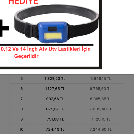
Taksit
Taksit Tutarı
Toplam Tutar
1
5.987,52 TL
5.987,52 TL
2
2.993,76 TL
5.987,52 TL
3
2.135,55 TL
6.406,65 TL
4
1.631,60 TL
6.526,40 TL
5
1.329,23 TL
6.646,15 TL
6
1.127,65 TL
6.765,90 TL
7
983,66 TL
6.885,65 TL
8
875,67 TL
7.005,40 TL
9
791,68 TL
7.125,15 TL
10
724,49 TL
7.244,90 TL