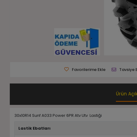
Favorilerime Ekle
Tavsiye 
Ürün Açı
30x10R14 Sunf A033 Power 6PR Atv Utv Lastiği
Lastik Ebatları