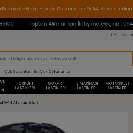
rgo Bedava! - Nakit Havale Ödemelerde Ek %4 Havale İndiri
Toptan Alımlar İçin İletişime Geçiniz : 0545388310
TRY - Türk Li
r
,
Çok Satanlar
,
En Çok Oylananlar
HÇE
FORKLİFT
GOKART
İŞ MAKİNASI
MOTOSİKLET
LASTİKLERİ
LASTİKLERİ
LASTİKLERİ
LASTİKLERİ
Rİ
x10-14 Atv Lastikleri