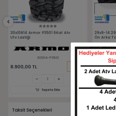
Tükendi
Stokta Yok
29x9-14 29X11-14 Sunf A033 Power
30x10R14 D
Ön Arka Takım Atv Utv Lastiği
Utv Lastiği
SETA-29914-291114-A033
Stokta Yok
Taksit Seçenekleri