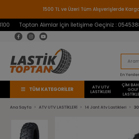
1500 TL ve Üzeri Tüm Alışverişlerde Ka
ptan Alımlar İçin İletişime Geçiniz : 05453883100
En Yenile
ÇİM BA
ATV UTV
TÜM KATEGORİLER
GOLF
LASTİKLERİ
LASTİKLE
Ana Sayfa
ATV UTV LASTİKLERİ
14 Jant Atv Lastikleri
30