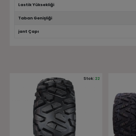
Lastik Yüksekliği
Taban Genişliği
jant Çapı
2
Stok:
Stokta yok