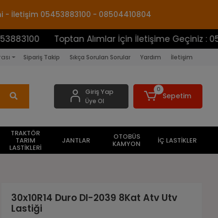
mi - İletişim 05453883100 - 08504410804
0
Toptan Alımlar İçin İletişime Geçiniz : 054538831
rası
Sipariş Takip
Sıkça Sorulan Sorular
Yardım
İletişim
0
Giriş Yap
Sepetim
Üye Ol
TRAKTÖR
OTOBÜS
TARIM
JANTLAR
İÇ LASTİKLER
KAMYON
LASTİKLERİ
30x10R14 Duro DI-2039 8Kat Atv Utv
Lastiği