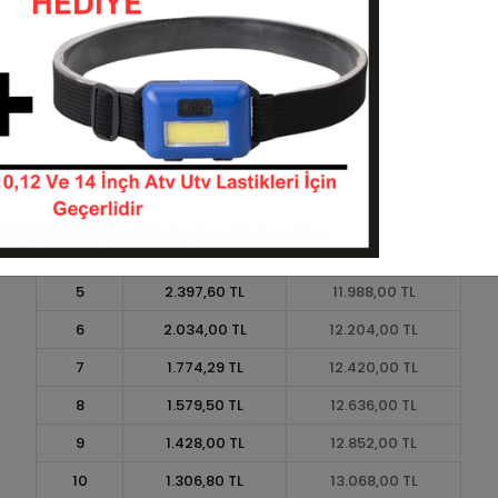
Taksit
Taksit Tutarı
Toplam Tutar
1
10.800,00 TL
10.800,00 TL
2
5.400,00 TL
10.800,00 TL
3
3.852,00 TL
11.556,00 TL
4
2.943,00 TL
11.772,00 TL
5
2.397,60 TL
11.988,00 TL
6
2.034,00 TL
12.204,00 TL
7
1.774,29 TL
12.420,00 TL
8
1.579,50 TL
12.636,00 TL
9
1.428,00 TL
12.852,00 TL
10
1.306,80 TL
13.068,00 TL