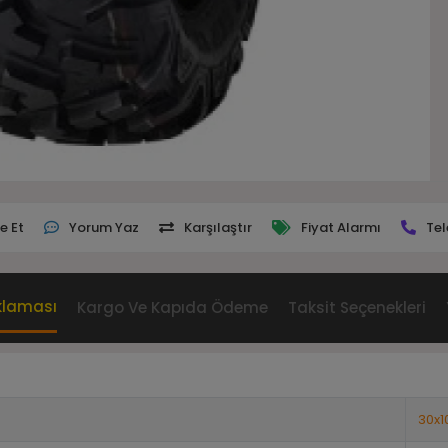
e Et
Yorum Yaz
Karşılaştır
Fiyat Alarmı
Tel
klaması
Kargo Ve Kapıda Ödeme
Taksit Seçenekleri
30x1