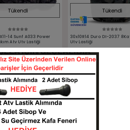
Tükendi
Tükendi
Stokta Yok
Stokta Yok
uro DI-2037 8Kat Atv
29X9-14 29X11-14 Duro DI2
8Kat Ön Arka Takım Atv Las
301014-DI2037
29914-291114-DI203
Stokta Yok
Stokta Yok