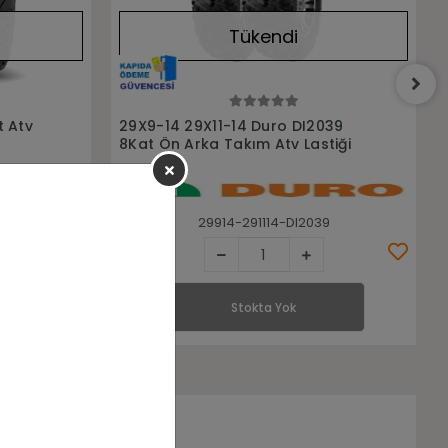
Tükendi
Stokta Yok
039
30x10R14 Wanda P3048 8PR Ön
tiği
Arka Takım Atv Utv Lastiği
9
SETA-301014-P3048
Stokta Yok