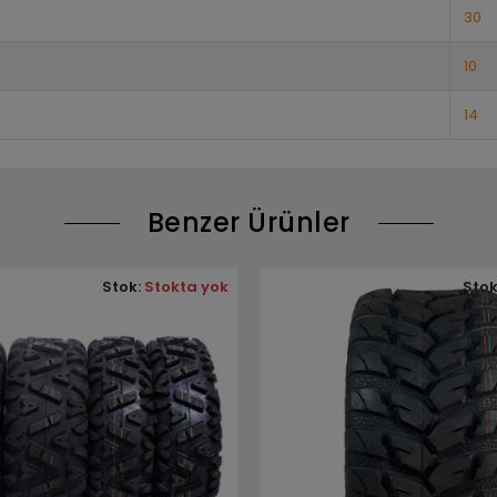
30
10
14
Benzer Ürünler
Stok:
Stokta yok
Stok