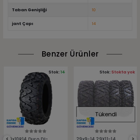
Taban Genişliği
10
jant Çapı
14
Benzer Ürünler
Stok:
14
Stok:
Stokta yok
Tükendi
Sepete Ekle
Stokta Yok
30x10R14 Duro DI-
29x9-14 29X11-14