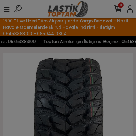
0
1500 TL ve Üzeri Tüm Alışverişlerde Kargo Bedava! - Nakit
Havale Ödemelerde Ek %4 Havale İndirimi - İletişim
05453883100 - 08504410804
z : 05453883100
Toptan Alımlar İçin İletişime Geçiniz : 0545388