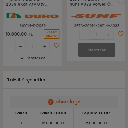
2039 8Kat Atv Utv
Sunf A033 Power Ön
Lastiği
Arka Takım Atv Utv
Lastiği
301014-DI2039
SETA-29914-291114-A033
KARGO
10.800,00 TL
BEDAVA
Stokta Yok
Sepete Ekle
Taksit Seçenekleri
Taksit
Taksit Tutarı
Toplam Tutar
1
12.000,00 TL
12.000,00 TL