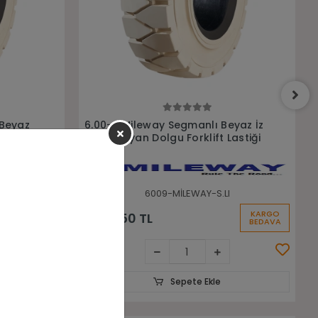
Sepete Ekle
yaz İz
6.00-9 Trayal 10 Kat Havalı
astiği
Forklift Lastiği
6009-Trayal
KARGO
KARGO
3.950,00 TL
BEDAVA
BEDAVA
Sepete Ekle