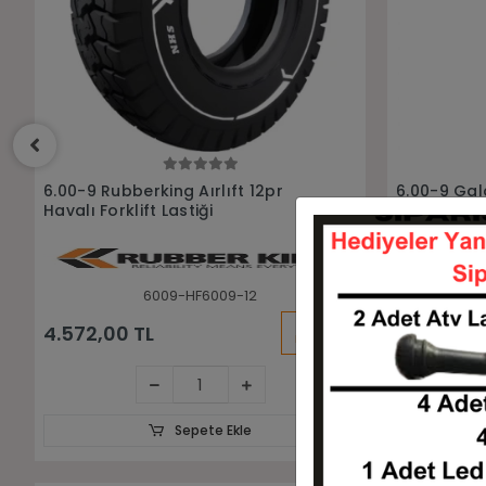
Sepete Ekle
6.00-9 Galaxy Mfs101 Sekmansız
6.00-9 Mil
Dolgu Forklift Lastiği
İz Bırakma
Lastiği
6009-LGX00006
KARGO
9.094,28 TL
9.812,50 
BEDAVA
Sepete Ekle