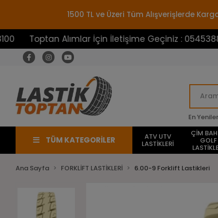
1500 TL ve Üzeri Tüm Alışverişlerde Ka
optan Alımlar İçin İletişime Geçiniz : 05453883100
En Yenile
ÇİM BA
ATV UTV
TÜM KATEGORİLER
GOLF
LASTİKLERİ
LASTİKLE
Ana Sayfa
FORKLİFT LASTİKLERİ
6.00-9 Forklift Lastikleri