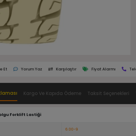
e Et
Yorum Yaz
Karşılaştır
Fiyat Alarmı
Tel
klaması
Kargo Ve Kapıda Ödeme
Taksit Seçenekleri
gu Forklift Lastiği
6.00-9