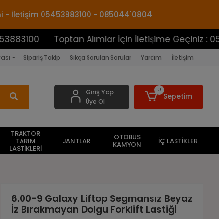
mi - İletişim 05453883100 - 08504410804
00
Toptan Alımlar İçin İletişime Geçiniz : 05453883
rası
Sipariş Takip
Sıkça Sorulan Sorular
Yardım
İletişim
0
Giriş Yap
Sepetim
Üye Ol
TRAKTÖR
OTOBÜS
TARIM
JANTLAR
İÇ LASTİKLER
KAMYON
LASTİKLERİ
6.00-9 Galaxy Liftop Segmansız Beyaz
İz Bırakmayan Dolgu Forklift Lastiği