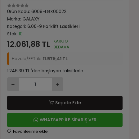
Ürün Kodu:
6009-LGX00022
Marka:
GALAXY
Kategori:
6.00-9 Forklift Lastikleri
Stok:
10
KARGO
12.061,88 TL
BEDAVA
Havale/EFT ile
11.579,41 TL
1.246,39 TL 'den başlayan taksitlerle
Sepete Ekle
WHATSAPP İLE SİPARİŞ VER
Favorilerime ekle