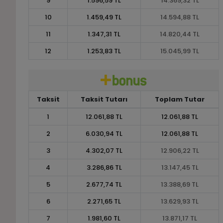
9
1.596,59 TL
14.369,32 TL
10
1.459,49 TL
14.594,88 TL
11
1.347,31 TL
14.820,44 TL
12
1.253,83 TL
15.045,99 TL
Taksit
Taksit Tutarı
Toplam Tutar
1
12.061,88 TL
12.061,88 TL
2
6.030,94 TL
12.061,88 TL
3
4.302,07 TL
12.906,22 TL
4
3.286,86 TL
13.147,45 TL
5
2.677,74 TL
13.388,69 TL
6
2.271,65 TL
13.629,93 TL
7
1.981,60 TL
13.871,17 TL