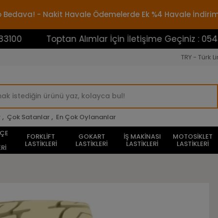
rgo Bedava! - Nakit Havale Ödemelerde Ek %4 Havale İndiri
Toptan Alımlar İçin İletişime Geçiniz : 054538831
TRY - Türk Li
r
,
Çok Satanlar
,
En Çok Oylananlar
HÇE
FORKLİFT
GOKART
İŞ MAKİNASI
MOTOSİKLET
LASTİKLERİ
LASTİKLERİ
LASTİKLERİ
LASTİKLERİ
Rİ