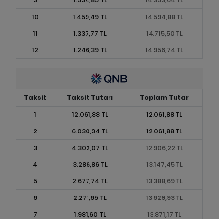
9
1.594,85 TL
14.353,64 TL
10
1.459,49 TL
14.594,88 TL
11
1.337,77 TL
14.715,50 TL
12
1.246,39 TL
14.956,74 TL
Taksit
Taksit Tutarı
Toplam Tutar
1
12.061,88 TL
12.061,88 TL
2
6.030,94 TL
12.061,88 TL
3
4.302,07 TL
12.906,22 TL
4
3.286,86 TL
13.147,45 TL
5
2.677,74 TL
13.388,69 TL
6
2.271,65 TL
13.629,93 TL
7
1.981,60 TL
13.871,17 TL