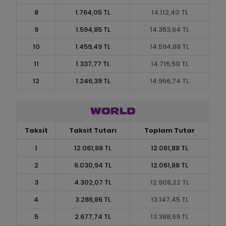
8
1.764,05 TL
14.112,40 TL
9
1.594,85 TL
14.353,64 TL
10
1.459,49 TL
14.594,88 TL
11
1.337,77 TL
14.715,50 TL
12
1.246,39 TL
14.956,74 TL
Taksit
Taksit Tutarı
Toplam Tutar
1
12.061,88 TL
12.061,88 TL
2
6.030,94 TL
12.061,88 TL
3
4.302,07 TL
12.906,22 TL
4
3.286,86 TL
13.147,45 TL
5
2.677,74 TL
13.388,69 TL