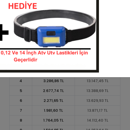
Taksit
Taksit Tutarı
Toplam Tutar
1
12.061,88 TL
12.061,88 TL
2
6.030,94 TL
12.061,88 TL
3
4.302,07 TL
12.906,22 TL
4
3.286,86 TL
13.147,45 TL
5
2.677,74 TL
13.388,69 TL
6
2.271,65 TL
13.629,93 TL
7
1.981,60 TL
13.871,17 TL
8
1.764,05 TL
14.112,40 TL