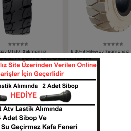
Sepete Ekle
Sepete Ekle
eway Segmansız Beyaz
6.00-9 Mileway Segmanlı Be
yan Dolgu Forklift
Bırakmayan Dolgu Forklift L
6009-MİLEWAY-S.SIZ
6009-MİLEWAY-S.LI
KARGO
TL
9.812,50 TL
BEDAVA
Sepete Ekle
Sepete Ekle