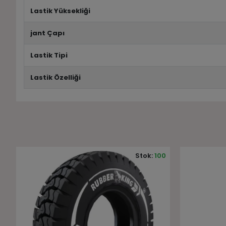
Lastik Yüksekliği
jant Çapı
Lastik Tipi
Lastik Özelliği
0
Stok:
6