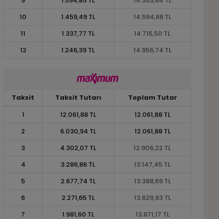
9
1.594,85 TL
14.353,64 TL
10
1.459,49 TL
14.594,88 TL
11
1.337,77 TL
14.715,50 TL
12
1.246,39 TL
14.956,74 TL
Taksit
Taksit Tutarı
Toplam Tutar
1
12.061,88 TL
12.061,88 TL
2
6.030,94 TL
12.061,88 TL
3
4.302,07 TL
12.906,22 TL
4
3.286,86 TL
13.147,45 TL
5
2.677,74 TL
13.388,69 TL
6
2.271,65 TL
13.629,93 TL
7
1.981,60 TL
13.871,17 TL