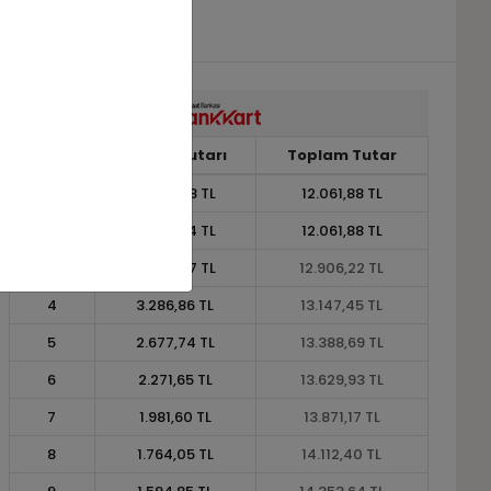
Taksit
Taksit Tutarı
Toplam Tutar
1
12.061,88 TL
12.061,88 TL
2
6.030,94 TL
12.061,88 TL
3
4.302,07 TL
12.906,22 TL
4
3.286,86 TL
13.147,45 TL
5
2.677,74 TL
13.388,69 TL
6
2.271,65 TL
13.629,93 TL
7
1.981,60 TL
13.871,17 TL
8
1.764,05 TL
14.112,40 TL