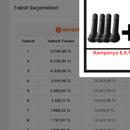
Taksit Seçenekleri
Taksit
Taksit Tutarı
Toplam Tutar
1
12.061,88 TL
12.061,88 TL
2
6.030,94 TL
12.061,88 TL
3
4.339,06 TL
13.017,18 TL
4
3.310,99 TL
13.243,95 TL
5
2.693,42 TL
13.467,09 TL
6
2.282,11 TL
13.692,65 TL
7
1.988,32 TL
13.918,21 TL
8
1.767,97 TL
14.143,76 TL