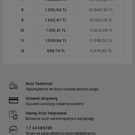
8
1.330,04 TL
10.640,30 TL
9
1.202,47 TL
10.822,19 TL
10
1.100,41 TL
11.004,08 TL
11
1.008,64 TL
11.095,02 TL
12
939,74 TL
11.276,90 TL
Hızlı Teslimat
Siparişleriniz en kısa sürede elinize ulaşır.
Güvenli Alışveriş
Güvenli ve kolay ödeme sistemi
Geniş Ürün Yelpazesi
Binlerce ürün ve kampanya seçeneği
7 / 24 DESTEK
Öneri ve şikayetlerinizi bize iletebilirsiniz.