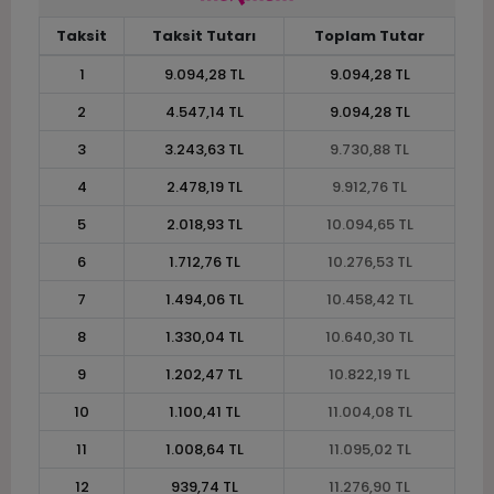
Taksit
Taksit Tutarı
Toplam Tutar
1
9.094,28 TL
9.094,28 TL
2
4.547,14 TL
9.094,28 TL
3
3.243,63 TL
9.730,88 TL
4
2.478,19 TL
9.912,76 TL
5
2.018,93 TL
10.094,65 TL
6
1.712,76 TL
10.276,53 TL
7
1.494,06 TL
10.458,42 TL
8
1.330,04 TL
10.640,30 TL
9
1.202,47 TL
10.822,19 TL
10
1.100,41 TL
11.004,08 TL
11
1.008,64 TL
11.095,02 TL
12
939,74 TL
11.276,90 TL