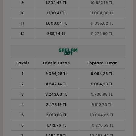
9
1.202,47 TL
10.822,19 TL
10
1.100,41 TL
11.004,08 TL
11
1.008,64 TL
11.095,02 TL
12
939,74 TL
11.276,90 TL
Taksit
Taksit Tutarı
Toplam Tutar
1
9.094,28 TL
9.094,28 TL
2
4.547,14 TL
9.094,28 TL
3
3.243,63 TL
9.730,88 TL
4
2.478,19 TL
9.912,76 TL
5
2.018,93 TL
10.094,65 TL
6
1.712,76 TL
10.276,53 TL
7
1.494,06 TL
10.458,42 TL