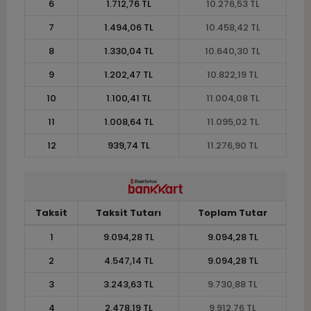
6
1.712,76 TL
10.276,53 TL
7
1.494,06 TL
10.458,42 TL
8
1.330,04 TL
10.640,30 TL
9
1.202,47 TL
10.822,19 TL
10
1.100,41 TL
11.004,08 TL
11
1.008,64 TL
11.095,02 TL
12
939,74 TL
11.276,90 TL
Taksit
Taksit Tutarı
Toplam Tutar
1
9.094,28 TL
9.094,28 TL
2
4.547,14 TL
9.094,28 TL
3
3.243,63 TL
9.730,88 TL
4
2.478,19 TL
9.912,76 TL