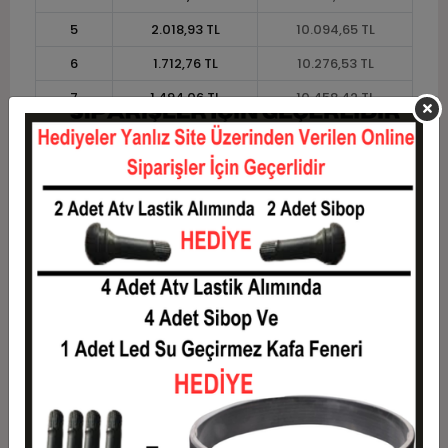
5
2.018,93 TL
10.094,65 TL
6
1.712,76 TL
10.276,53 TL
7
1.494,06 TL
10.458,42 TL
8
1.330,04 TL
10.640,30 TL
9
1.202,47 TL
10.822,19 TL
10
1.100,41 TL
11.004,08 TL
11
1.008,64 TL
11.095,02 TL
12
939,74 TL
11.276,90 TL
Taksit
Taksit Tutarı
Toplam Tutar
1
9.094,28 TL
9.094,28 TL
2
4.547,14 TL
9.094,28 TL