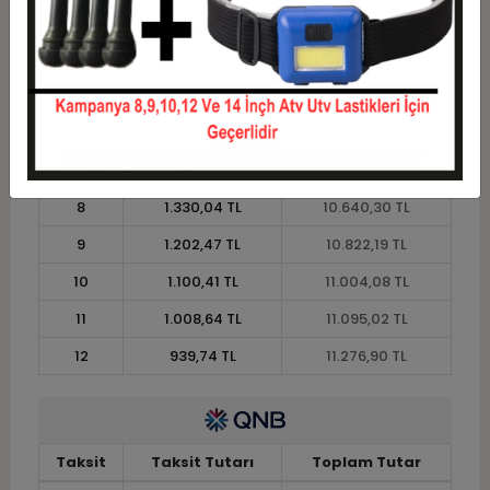
3
3.243,63 TL
9.730,88 TL
4
2.478,19 TL
9.912,76 TL
5
2.018,93 TL
10.094,65 TL
6
1.712,76 TL
10.276,53 TL
7
1.494,06 TL
10.458,42 TL
8
1.330,04 TL
10.640,30 TL
9
1.202,47 TL
10.822,19 TL
10
1.100,41 TL
11.004,08 TL
11
1.008,64 TL
11.095,02 TL
12
939,74 TL
11.276,90 TL
Taksit
Taksit Tutarı
Toplam Tutar