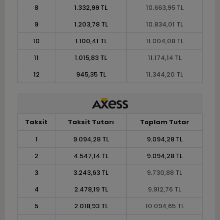
8
1.332,99 TL
10.663,95 TL
9
1.203,78 TL
10.834,01 TL
10
1.100,41 TL
11.004,08 TL
11
1.015,83 TL
11.174,14 TL
12
945,35 TL
11.344,20 TL
Taksit
Taksit Tutarı
Toplam Tutar
1
9.094,28 TL
9.094,28 TL
2
4.547,14 TL
9.094,28 TL
3
3.243,63 TL
9.730,88 TL
4
2.478,19 TL
9.912,76 TL
5
2.018,93 TL
10.094,65 TL