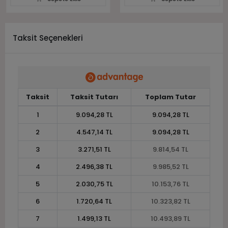
Taksit Seçenekleri
Taksit
Taksit Tutarı
Toplam Tutar
1
9.094,28 TL
9.094,28 TL
2
4.547,14 TL
9.094,28 TL
3
3.271,51 TL
9.814,54 TL
4
2.496,38 TL
9.985,52 TL
5
2.030,75 TL
10.153,76 TL
6
1.720,64 TL
10.323,82 TL
7
1.499,13 TL
10.493,89 TL