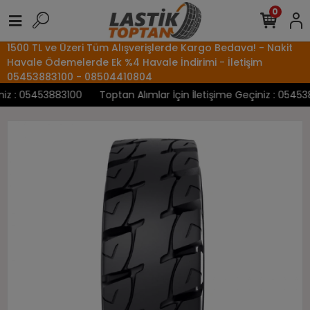
0
1500 TL ve Üzeri Tüm Alışverişlerde Kargo Bedava! - Nakit
Havale Ödemelerde Ek %4 Havale İndirimi - İletişim
05453883100 - 08504410804
z : 05453883100
Toptan Alımlar İçin İletişime Geçiniz : 0545388