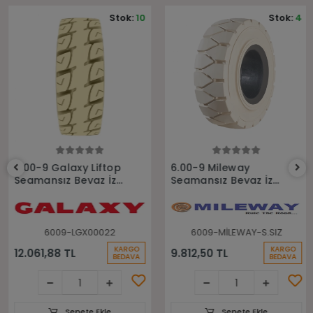
Stok:
10
Stok:
4
Sepete Ekle
Sepete Ekle
6.00-9 Galaxy Liftop
6.00-9 Mileway
Segmansız Beyaz İz
Segmansız Beyaz İz
Bırakmayan Dolgu
Bırakmayan Dolgu
Forklift Lastiği
Forklift Lastiği
6009-LGX00022
6009-MİLEWAY-S.SIZ
KARGO
KARGO
12.061,88 TL
9.812,50 TL
BEDAVA
BEDAVA
Sepete Ekle
Sepete Ekle