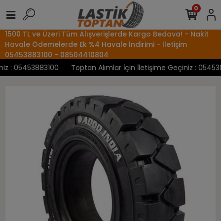
0
1500 TL ve Üzeri Tüm Alışverişlerde Kargo Bedava! - Nakit
Havale Ödemelerde Ek %4 Havale İndirimi - İletişim
05453883100 - 08504410804
z : 05453883100
Toptan Alımlar İçin İletişime Geçiniz : 0545388