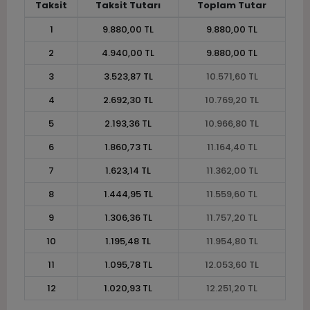
Taksit
Taksit Tutarı
Toplam Tutar
1
9.880,00 TL
9.880,00 TL
2
4.940,00 TL
9.880,00 TL
3
3.523,87 TL
10.571,60 TL
4
2.692,30 TL
10.769,20 TL
5
2.193,36 TL
10.966,80 TL
6
1.860,73 TL
11.164,40 TL
7
1.623,14 TL
11.362,00 TL
8
1.444,95 TL
11.559,60 TL
9
1.306,36 TL
11.757,20 TL
10
1.195,48 TL
11.954,80 TL
11
1.095,78 TL
12.053,60 TL
12
1.020,93 TL
12.251,20 TL