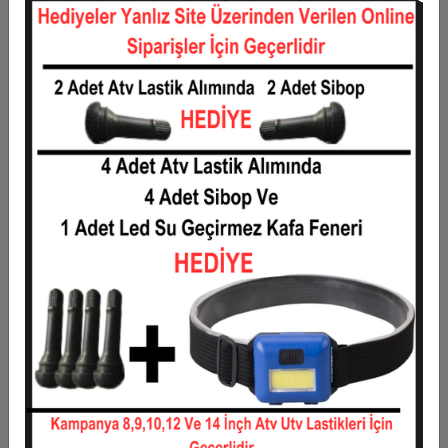
12
1.020,93 TL
12.251,20 TL
Taksit
Taksit Tutarı
Toplam Tutar
1
9.880,00 TL
9.880,00 TL
2
4.940,00 TL
9.880,00 TL
3
3.523,87 TL
10.571,60 TL
4
2.692,30 TL
10.769,20 TL
5
2.193,36 TL
10.966,80 TL
6
1.860,73 TL
11.164,40 TL
7
1.623,14 TL
11.362,00 TL
8
1.444,95 TL
11.559,60 TL
9
1.306,36 TL
11.757,20 TL