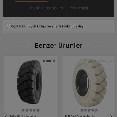
Taksit Seçenekleri
Yorumlar
6.50-10 Addo Siyah Dolgu Segmanlı Forklift Lastiği
Benzer Ürünler
Stok:
8
Stok:
20
Sepete Ekle
Sepete Ekle
6.50-10 Atlante
6.50-10 Addo İz