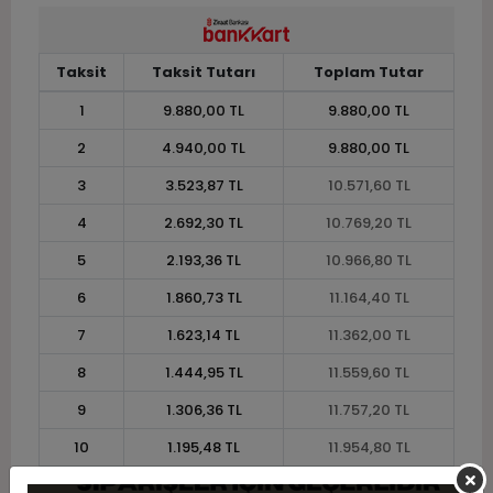
Taksit
Taksit Tutarı
Toplam Tutar
1
9.880,00 TL
9.880,00 TL
2
4.940,00 TL
9.880,00 TL
3
3.523,87 TL
10.571,60 TL
4
2.692,30 TL
10.769,20 TL
5
2.193,36 TL
10.966,80 TL
6
1.860,73 TL
11.164,40 TL
7
1.623,14 TL
11.362,00 TL
8
1.444,95 TL
11.559,60 TL
9
1.306,36 TL
11.757,20 TL
10
1.195,48 TL
11.954,80 TL
11
1.095,78 TL
12.053,60 TL