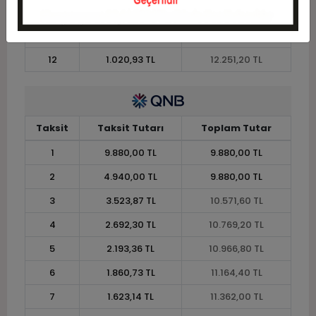
10
1.195,48 TL
11.954,80 TL
11
1.095,78 TL
12.053,60 TL
12
1.020,93 TL
12.251,20 TL
Taksit
Taksit Tutarı
Toplam Tutar
1
9.880,00 TL
9.880,00 TL
2
4.940,00 TL
9.880,00 TL
3
3.523,87 TL
10.571,60 TL
4
2.692,30 TL
10.769,20 TL
5
2.193,36 TL
10.966,80 TL
6
1.860,73 TL
11.164,40 TL
7
1.623,14 TL
11.362,00 TL