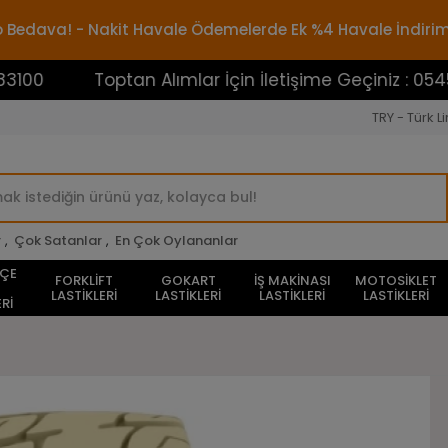
rgo Bedava! - Nakit Havale Ödemelerde Ek %4 Havale İndiri
Toptan Alımlar İçin İletişime Geçiniz : 054538831
TRY - Türk Li
r
,
Çok Satanlar
,
En Çok Oylananlar
HÇE
FORKLİFT
GOKART
İŞ MAKİNASI
MOTOSİKLET
LASTİKLERİ
LASTİKLERİ
LASTİKLERİ
LASTİKLERİ
Rİ