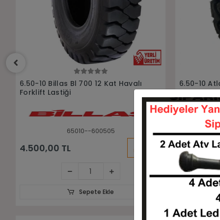
Sepete Ekle
6.50-10 Atlante Aırlıft 10pr Havalı
6.50-10 Ad
Forklift Lastiği
Sekmanlı Do
65010-HVL65010-10
KARGO
4.450,00 TL
12.350,00
BEDAVA
Sepete Ekle