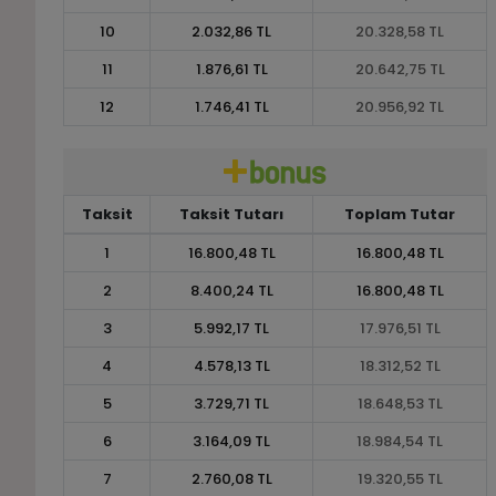
10
2.032,86 TL
20.328,58 TL
11
1.876,61 TL
20.642,75 TL
12
1.746,41 TL
20.956,92 TL
Taksit
Taksit Tutarı
Toplam Tutar
1
16.800,48 TL
16.800,48 TL
2
8.400,24 TL
16.800,48 TL
3
5.992,17 TL
17.976,51 TL
4
4.578,13 TL
18.312,52 TL
5
3.729,71 TL
18.648,53 TL
6
3.164,09 TL
18.984,54 TL
7
2.760,08 TL
19.320,55 TL