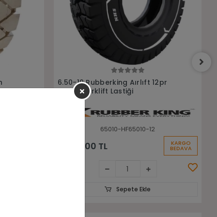
Sepete Ekle
2pr
6.50-10 Warrior Siyah Sekmansız
Dolgu Forklift Lastiği
65010-WARRİOR
KARGO
KARGO
8.750,00 TL
BEDAVA
BEDAVA
Sepete Ekle