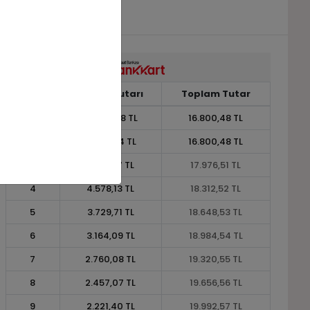
Taksit
Taksit Tutarı
Toplam Tutar
1
16.800,48 TL
16.800,48 TL
2
8.400,24 TL
16.800,48 TL
3
5.992,17 TL
17.976,51 TL
4
4.578,13 TL
18.312,52 TL
5
3.729,71 TL
18.648,53 TL
6
3.164,09 TL
18.984,54 TL
7
2.760,08 TL
19.320,55 TL
8
2.457,07 TL
19.656,56 TL
9
2.221,40 TL
19.992,57 TL