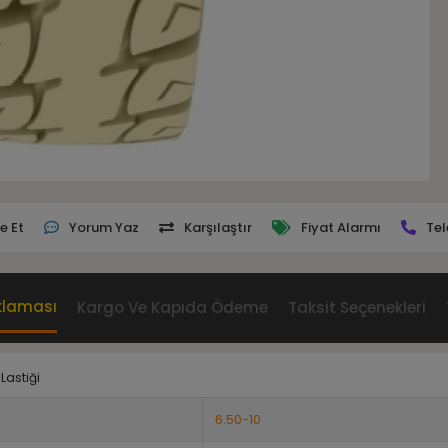
e Et
Yorum Yaz
Karşılaştır
Fiyat Alarmı
Tel
klaması
Kargo Ve Kapıda Ödeme
Taksit Seçenekleri
Lastiği
6.50-10