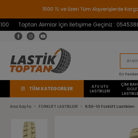
1500 TL ve Üzeri Tüm Alışverişlerde Ka
Toptan Alımlar İçin İletişime Geçiniz : 05453883100
En Yenile
ÇİM BA
ATV UTV
TÜM KATEGORİLER
GOLF
LASTİKLERİ
LASTİKLE
Ana Sayfa
FORKLİFT LASTİKLERİ
6.50-10 Forklift Lastikleri