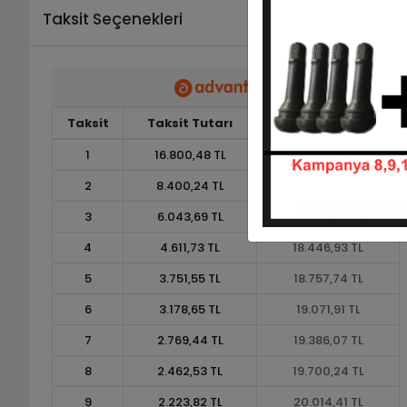
Taksit Seçenekleri
Taksit
Taksit Tutarı
Toplam Tutar
1
16.800,48 TL
16.800,48 TL
2
8.400,24 TL
16.800,48 TL
3
6.043,69 TL
18.131,08 TL
4
4.611,73 TL
18.446,93 TL
5
3.751,55 TL
18.757,74 TL
6
3.178,65 TL
19.071,91 TL
7
2.769,44 TL
19.386,07 TL
8
2.462,53 TL
19.700,24 TL
9
2.223,82 TL
20.014,41 TL