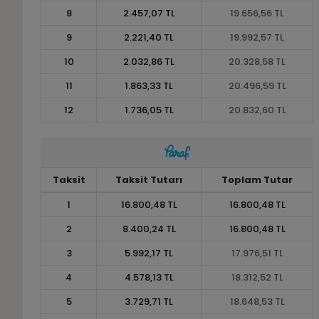
8
2.457,07 TL
19.656,56 TL
9
2.221,40 TL
19.992,57 TL
10
2.032,86 TL
20.328,58 TL
11
1.863,33 TL
20.496,59 TL
12
1.736,05 TL
20.832,60 TL
Taksit
Taksit Tutarı
Toplam Tutar
1
16.800,48 TL
16.800,48 TL
2
8.400,24 TL
16.800,48 TL
3
5.992,17 TL
17.976,51 TL
4
4.578,13 TL
18.312,52 TL
5
3.729,71 TL
18.648,53 TL