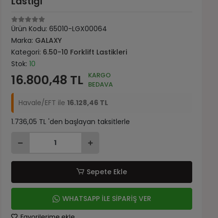
Lastiği
Ürün Kodu:
65010-LGX00064
Marka:
GALAXY
Kategori:
6.50-10 Forklift Lastikleri
Stok:
10
KARGO
16.800,48 TL
BEDAVA
Havale/EFT ile
16.128,46 TL
1.736,05 TL 'den başlayan taksitlerle
Sepete Ekle
WHATSAPP İLE SİPARİŞ VER
Favorilerime ekle