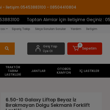
mi - İletişim 05453883100 - 08504410804
00
Toptan Alımlar İçin İletişime Geçiniz : 0545388
rası
Sipariş Takip
Sıkça Sorulan Sorular
Yardım
İletişim
0
Giriş Yap
Sepetim
Üye Ol
TRAKTÖR
OTOBÜS
TARIM
JANTLAR
İÇ LASTİKLER
KAMYON
LASTİKLERİ
6.50-10 Galaxy Liftop Beyaz İz
Bırakmayan Dolgu Sekmanlı Forklift