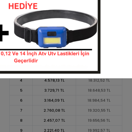
Taksit
Taksit Tutarı
Toplam Tutar
1
16.800,48 TL
16.800,48 TL
2
8.400,24 TL
16.800,48 TL
3
5.992,17 TL
17.976,51 TL
4
4.578,13 TL
18.312,52 TL
5
3.729,71 TL
18.648,53 TL
6
3.164,09 TL
18.984,54 TL
7
2.760,08 TL
19.320,55 TL
8
2.457,07 TL
19.656,56 TL
9
2.221,40 TL
19.992,57 TL