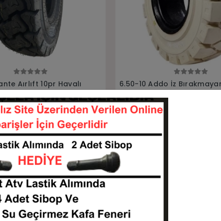
Sepete Ekle
Sepete Ekle
do İz Bırakmayan
6.50-10 Rubberking Aırlıft 1
lgu Forklift Lastiği
Havalı Forklift Lastiği
65010-ATO001856
65010-HF65010-12
KARGO
 TL
4.896,00 TL
BEDAVA
Sepete Ekle
Sepete Ekle