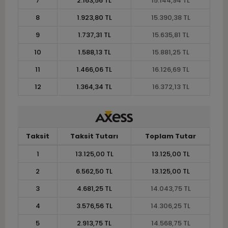
7
2.163,56 TL
15.144,94 TL
8
1.923,80 TL
15.390,38 TL
9
1.737,31 TL
15.635,81 TL
10
1.588,13 TL
15.881,25 TL
11
1.466,06 TL
16.126,69 TL
12
1.364,34 TL
16.372,13 TL
Taksit
Taksit Tutarı
Toplam Tutar
1
13.125,00 TL
13.125,00 TL
2
6.562,50 TL
13.125,00 TL
3
4.681,25 TL
14.043,75 TL
4
3.576,56 TL
14.306,25 TL
5
2.913,75 TL
14.568,75 TL