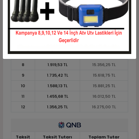
2
6.562,50 TL
13.125,00 TL
3
4.681,25 TL
14.043,75 TL
4
3.576,56 TL
14.306,25 TL
5
2.913,75 TL
14.568,75 TL
6
2.471,88 TL
14.831,25 TL
7
2.156,25 TL
15.093,75 TL
8
1.919,53 TL
15.356,25 TL
9
1.735,42 TL
15.618,75 TL
10
1.588,13 TL
15.881,25 TL
11
1.455,68 TL
16.012,50 TL
12
1.356,25 TL
16.275,00 TL
Taksit
Taksit Tutarı
Toplam Tutar