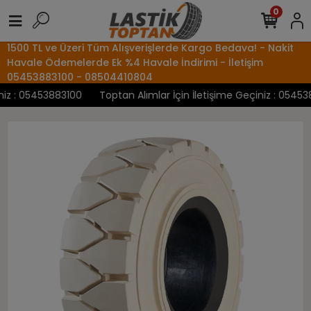
0
1500 TL ve Üzeri Tüm Alışverişlerde Kargo Bedava! - Nakit
Havale Ödemelerde Ek %4 Havale İndirimi - İletişim
05453883100 - 08504410804
z : 05453883100
Toptan Alımlar İçin İletişime Geçiniz : 0545388