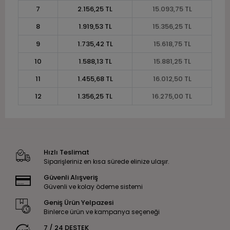
7
2.156,25 TL
15.093,75 TL
8
1.919,53 TL
15.356,25 TL
9
1.735,42 TL
15.618,75 TL
10
1.588,13 TL
15.881,25 TL
11
1.455,68 TL
16.012,50 TL
12
1.356,25 TL
16.275,00 TL
Hızlı Teslimat
Siparişleriniz en kısa sürede elinize ulaşır.
Güvenli Alışveriş
Güvenli ve kolay ödeme sistemi
Geniş Ürün Yelpazesi
Binlerce ürün ve kampanya seçeneği
7 / 24 DESTEK