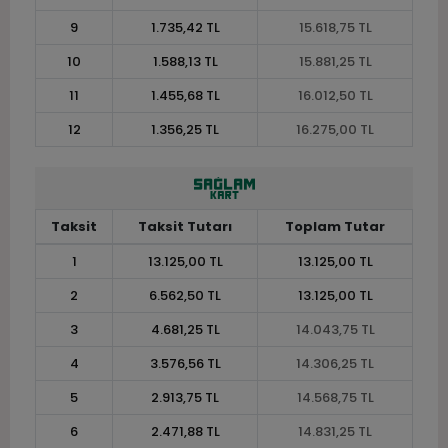
9
1.735,42 TL
15.618,75 TL
10
1.588,13 TL
15.881,25 TL
11
1.455,68 TL
16.012,50 TL
12
1.356,25 TL
16.275,00 TL
Taksit
Taksit Tutarı
Toplam Tutar
1
13.125,00 TL
13.125,00 TL
2
6.562,50 TL
13.125,00 TL
3
4.681,25 TL
14.043,75 TL
4
3.576,56 TL
14.306,25 TL
5
2.913,75 TL
14.568,75 TL
6
2.471,88 TL
14.831,25 TL