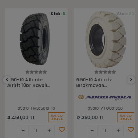
Stok:
8
Stok:
20
Sepete Ekle
Sepete Ekle
6.50-10 Atlante
6.50-10 Addo İz
Aırlıft 10pr Havalı
Bırakmayan
Forklift Lastiği
Sekmanlı Dolgu
Forklift Lastiği
65010-HVL65010-10
65010-ATO001856
KARGO
KARGO
4.450,00 TL
12.350,00 TL
BEDAVA
BEDAVA