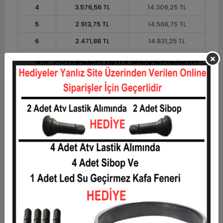
4
3.576,56 TL
14.306,25 TL
5
2.913,75 TL
14.568,75 TL
6
2.471,88 TL
14.831,25 TL
7
2.156,25 TL
15.093,75 TL
8
1.919,53 TL
15.356,25 TL
9
1.735,42 TL
15.618,75 TL
10
1.588,13 TL
15.881,25 TL
11
1.455,68 TL
16.012,50 TL
12
1.356,25 TL
16.275,00 TL
Taksit
Taksit Tutarı
Toplam Tutar
1
13.125,00 TL
13.125,00 TL