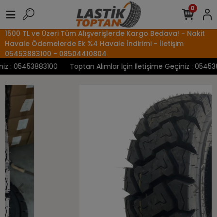
0
1500 TL ve Üzeri Tüm Alışverişlerde Kargo Bedava! - Nakit
Havale Ödemelerde Ek %4 Havale İndirimi - İletişim
05453883100 - 08504410804
z : 05453883100
Toptan Alımlar İçin İletişime Geçiniz : 0545388