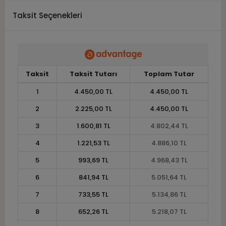
Taksit Seçenekleri
Taksit
Taksit Tutarı
Toplam Tutar
1
4.450,00 TL
4.450,00 TL
2
2.225,00 TL
4.450,00 TL
3
1.600,81 TL
4.802,44 TL
4
1.221,53 TL
4.886,10 TL
5
993,69 TL
4.968,43 TL
6
841,94 TL
5.051,64 TL
7
733,55 TL
5.134,86 TL
8
652,26 TL
5.218,07 TL