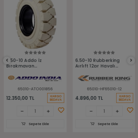
Sepete Ekle
Sepete Ekle
6.50-10 Addo İz
6.50-10 Rubberking
Bırakmayan
Aırlıft 12pr Havalı
Sekmanlı Dolgu
Forklift Lastiği
Forklift Lastiği
65010-ATO001856
65010-HF65010-12
KARGO
KARGO
12.350,00 TL
4.896,00 TL
BEDAVA
BEDAVA
Sepete Ekle
Sepete Ekle