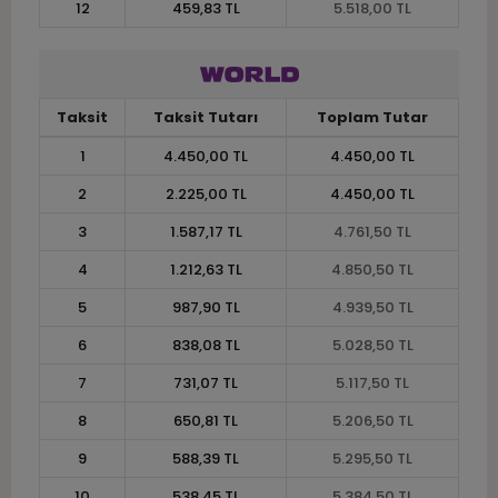
12
459,83 TL
5.518,00 TL
Taksit
Taksit Tutarı
Toplam Tutar
1
4.450,00 TL
4.450,00 TL
2
2.225,00 TL
4.450,00 TL
3
1.587,17 TL
4.761,50 TL
4
1.212,63 TL
4.850,50 TL
5
987,90 TL
4.939,50 TL
6
838,08 TL
5.028,50 TL
7
731,07 TL
5.117,50 TL
8
650,81 TL
5.206,50 TL
9
588,39 TL
5.295,50 TL
10
538,45 TL
5.384,50 TL