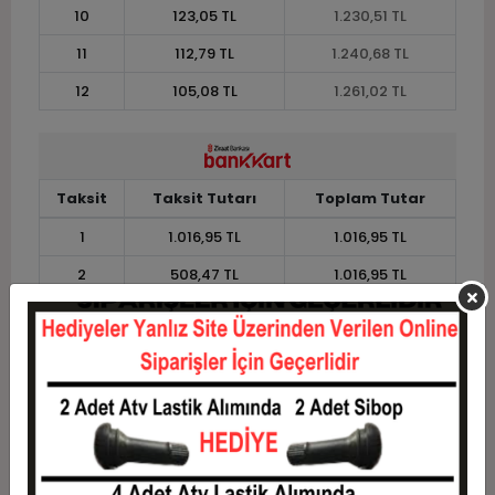
10
123,05 TL
1.230,51 TL
11
112,79 TL
1.240,68 TL
12
105,08 TL
1.261,02 TL
Taksit
Taksit Tutarı
Toplam Tutar
1
1.016,95 TL
1.016,95 TL
2
508,47 TL
1.016,95 TL
3
362,71 TL
1.088,14 TL
4
277,12 TL
1.108,48 TL
5
225,76 TL
1.128,81 TL
6
191,53 TL
1.149,15 TL
7
167,07 TL
1.169,49 TL