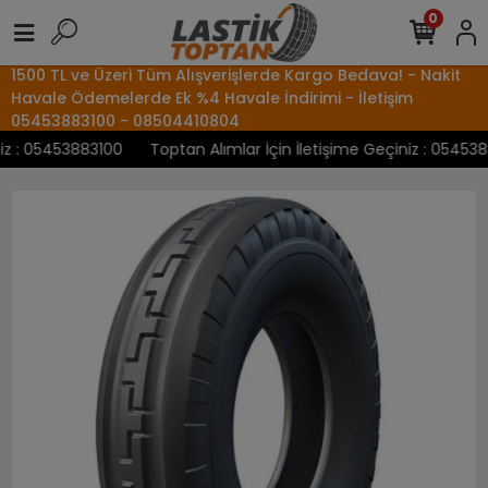
0
1500 TL ve Üzeri Tüm Alışverişlerde Kargo Bedava! - Nakit
Havale Ödemelerde Ek %4 Havale İndirimi - İletişim
05453883100 - 08504410804
 : 05453883100
Toptan Alımlar İçin İletişime Geçiniz : 05453883