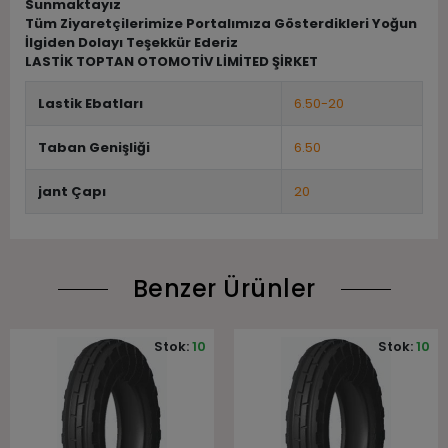
Sunmaktayız
Tüm Ziyaretçilerimize Portalımıza Gösterdikleri Yoğun
İlgiden Dolayı Teşekkür Ederiz
LASTİK TOPTAN OTOMOTİV LİMİTED ŞİRKET
Lastik Ebatları
6.50-20
Taban Genişliği
6.50
jant Çapı
20
Benzer Ürünler
Stok:
10
Stok:
10