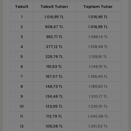
Taksit
Taksit Tutarı
Toplam Tutar
1
1.016,95 TL
1.016,95 TL
2
508,47 TL
1.016,95 TL
3
362,71 TL
1.088,14 TL
4
277,12 TL
1.108,48 TL
5
225,76 TL
1.128,81 TL
6
191,53 TL
1.149,15 TL
7
167,07 TL
1.169,49 TL
8
148,73 TL
1.189,83 TL
9
134,46 TL
1.210,17 TL
10
123,05 TL
1.230,51 TL
11
112,79 TL
1.240,68 TL
12
105,08 TL
1.261,02 TL