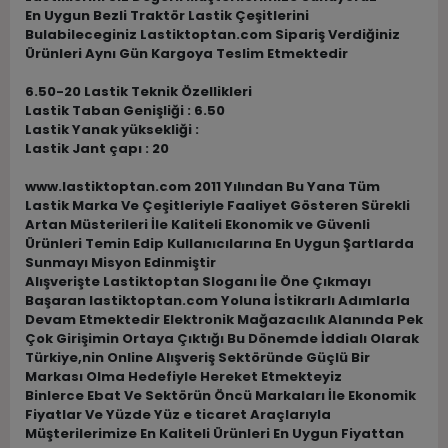
En Uygun Bezli Traktör Lastik Çeşitlerini
Bulabileceginiz Lastiktoptan.com Sipariş Verdiğiniz
Ürünleri Aynı Gün Kargoya Teslim Etmektedir
6.50-20 Lastik Teknik Özellikleri
Lastik Taban Genişliği : 6.50
Lastik Yanak yüksekliği :
Lastik Jant çapı : 20
www.lastiktoptan.com 2011 Yılından Bu Yana Tüm
Lastik Marka Ve Çeşitleriyle Faaliyet Gösteren Sürekli
Artan Müsterileri İle Kaliteli Ekonomik ve Güvenli
Ürünleri Temin Edip Kullanıcılarına En Uygun Şartlarda
Sunmayı Misyon Edinmiştir
Alışverişte Lastiktoptan Sloganı İle Öne Çıkmayı
Başaran lastiktoptan.com Yoluna İstikrarlı Adımlarla
Devam Etmektedir Elektronik Mağazacılık Alanında Pek
Çok Girişimin Ortaya Çıktığı Bu Dönemde İddialı Olarak
Türkiye,nin Online Alışveriş Sektöründe Güçlü Bir
Markası Olma Hedefiyle Hereket Etmekteyiz
Binlerce Ebat Ve Sektörün Öncü Markaları İle Ekonomik
Fiyatlar Ve Yüzde Yüz e ticaret Araçlarıyla
Müşterilerimize En Kaliteli Ürünleri En Uygun Fiyattan