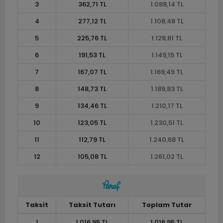
3
362,71 TL
1.088,14 TL
4
277,12 TL
1.108,48 TL
5
225,76 TL
1.128,81 TL
6
191,53 TL
1.149,15 TL
7
167,07 TL
1.169,49 TL
8
148,73 TL
1.189,83 TL
9
134,46 TL
1.210,17 TL
10
123,05 TL
1.230,51 TL
11
112,79 TL
1.240,68 TL
12
105,08 TL
1.261,02 TL
Taksit
Taksit Tutarı
Toplam Tutar
1
1.016,95 TL
1.016,95 TL