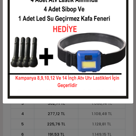
8
148,73 TL
1.189,83 TL
9
134,46 TL
1.210,17 TL
10
123,05 TL
1.230,51 TL
11
112,79 TL
1.240,68 TL
12
105,08 TL
1.261,02 TL
Taksit
Taksit Tutarı
Toplam Tutar
1
1.016,95 TL
1.016,95 TL
2
508,47 TL
1.016,95 TL
3
362,71 TL
1.088,14 TL
4
277,12 TL
1.108,48 TL
5
225,76 TL
1.128,81 TL
6
191,53 TL
1.149,15 TL