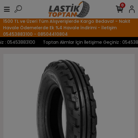
0
1500 TL ve Üzeri Tüm Alışverişlerde Kargo Bedava! - Nakit
Havale Ödemelerde Ek %4 Havale İndirimi - İletişim
05453883100 - 08504410804
z : 05453883100
Toptan Alımlar İçin İletişime Geçiniz : 0545388