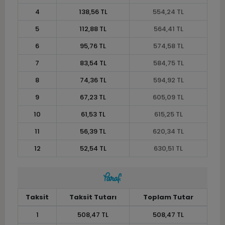
4
138,56 TL
554,24 TL
5
112,88 TL
564,41 TL
6
95,76 TL
574,58 TL
7
83,54 TL
584,75 TL
8
74,36 TL
594,92 TL
9
67,23 TL
605,09 TL
10
61,53 TL
615,25 TL
11
56,39 TL
620,34 TL
12
52,54 TL
630,51 TL
Taksit
Taksit Tutarı
Toplam Tutar
1
508,47 TL
508,47 TL