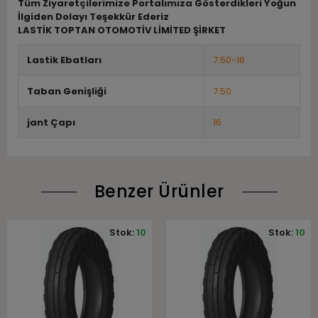
Tüm Ziyaretçilerimize Portalımıza Gösterdikleri Yoğun
İlgiden Dolayı Teşekkür Ederiz
LASTİK TOPTAN OTOMOTİV LİMİTED ŞİRKET
Lastik Ebatları
7.50-16
Taban Genişliği
7.50
jant Çapı
16
Benzer Ürünler
Stok:
10
Stok:
10