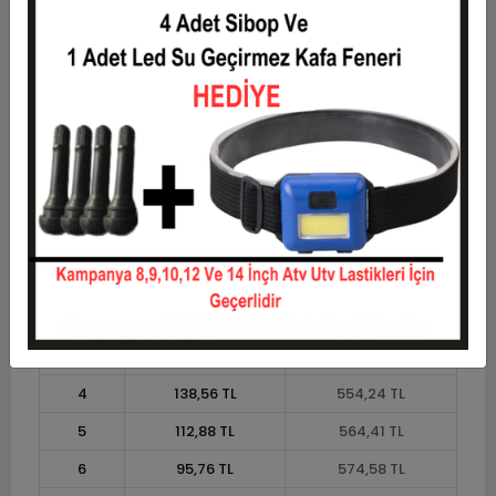
9
67,23 TL
605,09 TL
10
61,53 TL
615,25 TL
11
56,39 TL
620,34 TL
12
52,54 TL
630,51 TL
Taksit
Taksit Tutarı
Toplam Tutar
1
508,47 TL
508,47 TL
2
254,24 TL
508,47 TL
3
181,36 TL
544,07 TL
4
138,56 TL
554,24 TL
5
112,88 TL
564,41 TL
6
95,76 TL
574,58 TL