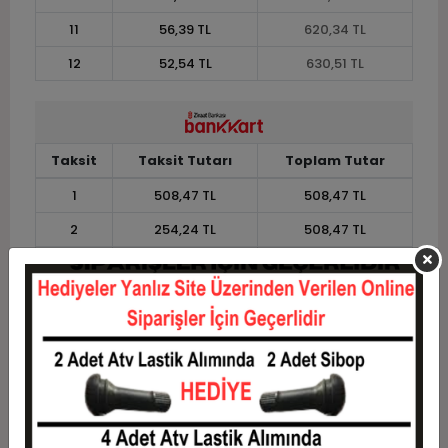
11
56,39 TL
620,34 TL
12
52,54 TL
630,51 TL
Taksit
Taksit Tutarı
Toplam Tutar
1
508,47 TL
508,47 TL
2
254,24 TL
508,47 TL
3
181,36 TL
544,07 TL
4
138,56 TL
554,24 TL
5
112,88 TL
564,41 TL
6
95,76 TL
574,58 TL
7
83,54 TL
584,75 TL
8
74,36 TL
594,92 TL