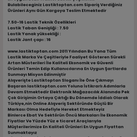
Bulabileceginiz Lastiktoptan.com Sipariş Verdiğiniz
Ürünleri Aynı Gün Kargoya Teslim Etmektedir
7.50-16 Lastik Teknik Özellikleri
Lastik Taban Genişliği : 7.50
Lastik Yanak yüksekliği :
Lastik Jant çapı : 16
www.lastiktoptan.com 2011 Yılından Bu Yana Tüm
Lastik Marka Ve Çeşitleriyle Faaliyet Gösteren Sürekli
Artan Müsterileri İle Kaliteli Ekonomik ve Güvenli
Ürünleri Temin Edip Kullanıcılarına En Uygun Şartlarda
Sunmayı Misyon Edinmiştir
Alışverişte Lastiktoptan Sloganı İle Öne Çıkmayı
Başaran lastiktoptan.com Yoluna İstikrarlı Adımlarla
Devam Etmektedir Elektronik Mağazacılık Alanında Pek
Çok Girişimin Ortaya Çıktığı Bu Dönemde İddialı Olarak
Türkiye,nin Online Alışveriş Sektöründe Güçlü Bir
Markası Olma Hedefiyle Hereket Etmekteyiz
Binlerce Ebat Ve Sektörün Öncü Markaları İle Ekonomik
Fiyatlar Ve Yüzde Yüz e ticaret Araçlarıyla
Müşterilerimize En Kaliteli Ürünleri En Uygun Fiyattan
Sunmaktayız