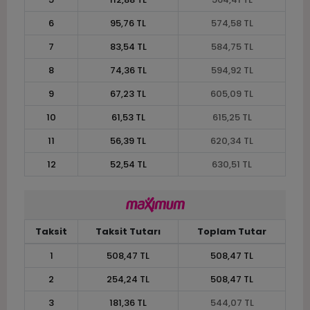
6
95,76 TL
574,58 TL
7
83,54 TL
584,75 TL
8
74,36 TL
594,92 TL
9
67,23 TL
605,09 TL
10
61,53 TL
615,25 TL
11
56,39 TL
620,34 TL
12
52,54 TL
630,51 TL
Taksit
Taksit Tutarı
Toplam Tutar
1
508,47 TL
508,47 TL
2
254,24 TL
508,47 TL
3
181,36 TL
544,07 TL