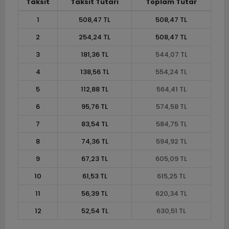
Taksit
Taksit Tutarı
Toplam Tutar
1
508,47 TL
508,47 TL
2
254,24 TL
508,47 TL
3
181,36 TL
544,07 TL
4
138,56 TL
554,24 TL
5
112,88 TL
564,41 TL
6
95,76 TL
574,58 TL
7
83,54 TL
584,75 TL
8
74,36 TL
594,92 TL
9
67,23 TL
605,09 TL
10
61,53 TL
615,25 TL
11
56,39 TL
620,34 TL
12
52,54 TL
630,51 TL