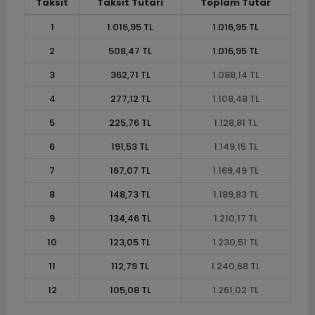
Taksit
Taksit Tutarı
Toplam Tutar
1
1.016,95 TL
1.016,95 TL
2
508,47 TL
1.016,95 TL
3
362,71 TL
1.088,14 TL
4
277,12 TL
1.108,48 TL
5
225,76 TL
1.128,81 TL
6
191,53 TL
1.149,15 TL
7
167,07 TL
1.169,49 TL
8
148,73 TL
1.189,83 TL
9
134,46 TL
1.210,17 TL
10
123,05 TL
1.230,51 TL
11
112,79 TL
1.240,68 TL
12
105,08 TL
1.261,02 TL