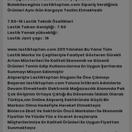
Bulabileceginiz Lastiktoptan.com Sipariş Verdiğiniz
Ürünleri Aynı Gün Kargoya Teslim Etmektedir
7.50-16 Lastik Teknik Özellikleri
Lastik Taban Genişliği : 7.50
Lastik Yanak yüksekliği :
Lastik Jant çapı : 16
www.lastiktoptan.com 2011 Yılından Bu Yana Tüm
Lastik Marka Ve Çeşitleriyle Faaliyet Gösteren Sürekli
Artan Müsterileri İle Kaliteli Ekonomik ve Güvenli
Ürünleri Temin Edip Kullanıcılarına En Uygun Şartlarda
Sunmayı Misyon Edinmiştir
Alışverişte Lastiktoptan Sloganı İle Öne Çıkmayı
Başaran lastiktoptan.com Yoluna İstikrarlı Adımlarla
Devam Etmektedir Elektronik Mağazacılık Alanında Pek
Çok Girişimin Ortaya Çıktığı Bu Dönemde İddialı Olarak
Türkiye,nin Online Alışveriş Sektöründe Güçlü Bir
Markası Olma Hedefiyle Hereket Etmekteyiz
Binlerce Ebat Ve Sektörün Öncü Markaları İle Ekonomik
Fiyatlar Ve Yüzde Yüz e ticaret Araçlarıyla
Müşterilerimize En Kaliteli Ürünleri En Uygun Fiyattan
Sunmaktayız