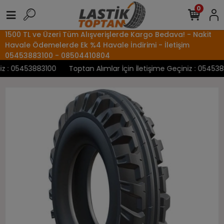
0
1500 TL ve Üzeri Tüm Alışverişlerde Kargo Bedava! - Nakit
Havale Ödemelerde Ek %4 Havale İndirimi - İletişim
05453883100 - 08504410804
 : 05453883100
Toptan Alımlar İçin İletişime Geçiniz : 05453883