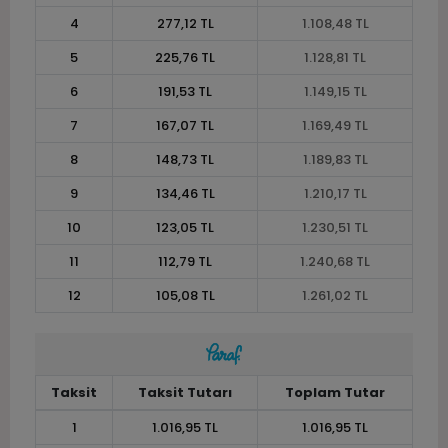
4
277,12 TL
1.108,48 TL
5
225,76 TL
1.128,81 TL
6
191,53 TL
1.149,15 TL
7
167,07 TL
1.169,49 TL
8
148,73 TL
1.189,83 TL
9
134,46 TL
1.210,17 TL
10
123,05 TL
1.230,51 TL
11
112,79 TL
1.240,68 TL
12
105,08 TL
1.261,02 TL
Taksit
Taksit Tutarı
Toplam Tutar
1
1.016,95 TL
1.016,95 TL