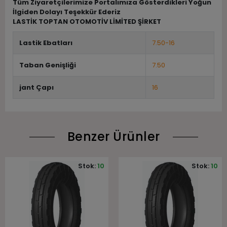
Tüm Ziyaretçilerimize Portalımıza Gösterdikleri Yoğun
İlgiden Dolayı Teşekkür Ederiz
LASTİK TOPTAN OTOMOTİV LİMİTED ŞİRKET
Lastik Ebatları
7.50-16
Taban Genişliği
7.50
jant Çapı
16
Benzer Ürünler
Stok:
10
Stok:
10