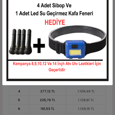
9
134,46 TL
1.210,17 TL
10
123,05 TL
1.230,51 TL
11
112,79 TL
1.240,68 TL
12
105,08 TL
1.261,02 TL
Taksit
Taksit Tutarı
Toplam Tutar
1
1.016,95 TL
1.016,95 TL
2
508,47 TL
1.016,95 TL
3
362,71 TL
1.088,14 TL
4
277,12 TL
1.108,48 TL
5
225,76 TL
1.128,81 TL
6
191,53 TL
1.149,15 TL