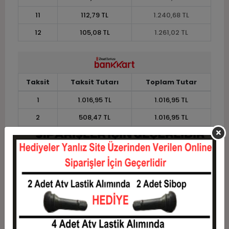
11
112,79 TL
1.240,68 TL
12
105,08 TL
1.261,02 TL
Taksit
Taksit Tutarı
Toplam Tutar
1
1.016,95 TL
1.016,95 TL
2
508,47 TL
1.016,95 TL
3
362,71 TL
1.088,14 TL
4
277,12 TL
1.108,48 TL
5
225,76 TL
1.128,81 TL
6
191,53 TL
1.149,15 TL
7
167,07 TL
1.169,49 TL
8
148,73 TL
1.189,83 TL