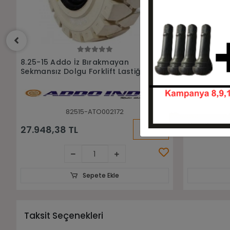
Sepete Ekle
8.25-15 Addo İz Bırakmayan
8.25-15 Rub
Sekmanlı Dolgu Forklift Lastiği
Havalı Forkl
82515-ATO001967
KARGO
27.948,38 TL
11.952,00
BEDAVA
Sepete Ekle
Taksit Seçenekleri