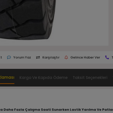
Et
Yorum Yaz
Karşılaştır
Gelince Haber Ver
klaması
Kargo Ve Kapıda Ödeme
Taksit Seçenekleri
Oranla Daha Fazla Çalışma Saati Sunarken Lastik Yarılma Ve Pat