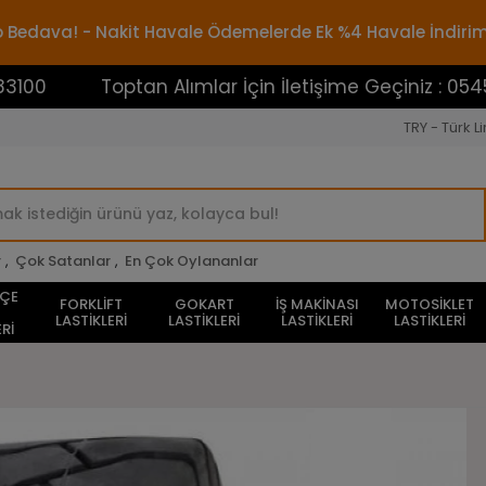
rgo Bedava! - Nakit Havale Ödemelerde Ek %4 Havale İndiri
Toptan Alımlar İçin İletişime Geçiniz : 05453883100
TRY - Türk Li
r
,
Çok Satanlar
,
En Çok Oylananlar
HÇE
FORKLİFT
GOKART
İŞ MAKİNASI
MOTOSİKLET
LASTİKLERİ
LASTİKLERİ
LASTİKLERİ
LASTİKLERİ
Rİ