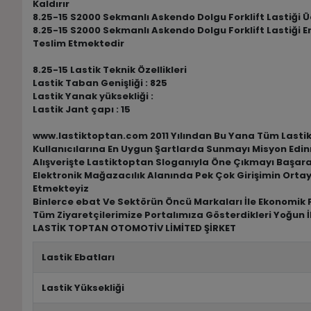
Kaldırır
8.25-15 S2000 Sekmanlı Askendo Dolgu Forklift Lastiği Ücr
8.25-15 S2000 Sekmanlı Askendo Dolgu Forklift Lastiği E
Teslim Etmektedir
8.25-15 Lastik Teknik Özellikleri
Lastik Taban Genişliği : 825
Lastik Yanak yüksekliği :
Lastik Jant çapı : 15
www.lastiktoptan.com 2011 Yılından Bu Yana Tüm Lastik M
Kullanıcılarına En Uygun Şartlarda Sunmayı Misyon Edin
Alışverişte Lastiktoptan Sloganıyla Öne Çıkmayı Başar
Elektronik Mağazacılık Alanında Pek Çok Girişimin Ortay
Etmekteyiz
Binlerce ebat Ve Sektörün Öncü Markaları İle Ekonomik F
Tüm Ziyaretçilerimize Portalımıza Gösterdikleri Yoğun İ
LASTİK TOPTAN OTOMOTİV LİMİTED ŞİRKET
Lastik Ebatları
Lastik Yüksekliği