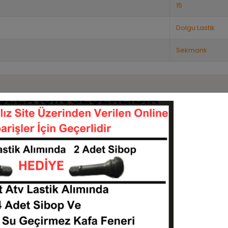
15
Dolgu Lastik
Sekmanlı
Benzer Ürünler
Stok:
10