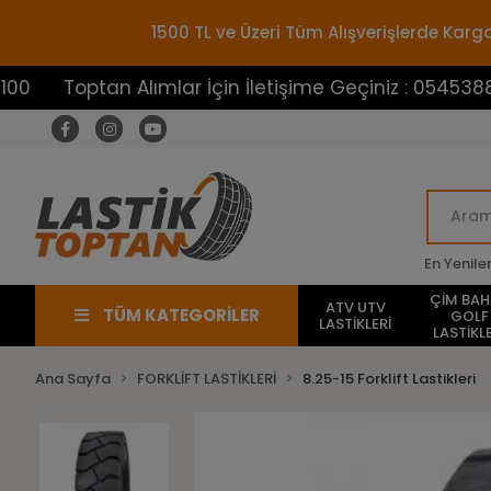
1500 TL ve Üzeri Tüm Alışverişlerde Ka
ptan Alımlar İçin İletişime Geçiniz : 05453883100
En Yenile
ÇİM BA
ATV UTV
TÜM KATEGORİLER
GOLF
LASTİKLERİ
LASTİKLE
Ana Sayfa
FORKLİFT LASTİKLERİ
8.25-15 Forklift Lastikleri