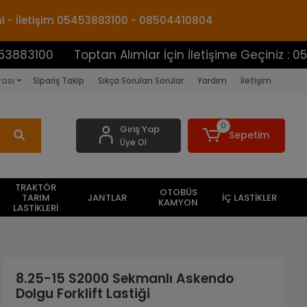
mi - İletişim 05453883100 - 08504410804
Toptan Alımlar İçin İletişime Geçiniz : 054538831
rası
Sipariş Takip
Sıkça Sorulan Sorular
Yardım
İletişim
0
Giriş Yap
Sepetim
Üye Ol
TRAKTÖR
OTOBÜS
TARIM
JANTLAR
İÇ LASTİKLER
KAMYON
LASTİKLERİ
8.25-15 S2000 Sekmanlı Askendo
Dolgu Forklift Lastiği