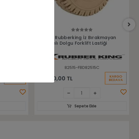
Sepete Ekle
akmayan
8.25-15 Galaxy Mfs101 Sekmansız
iği
Dolgu Forklift Lastiği
82515-LGX00030
KARGO
KARGO
34.472,19 TL
BEDAVA
BEDAVA
Sepete Ekle