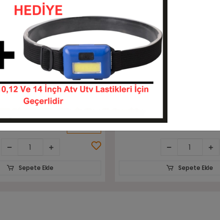
Sepete Ekle
Sepete Ekle
berking Aırlıft 18pr
8.25-15 Rubberking İz Bır
ift Lastiği
Sekmanlı Dolgu Forklift Last
82515-HF82515-18
82515-FBD82515C
KARGO
 TL
38.880,00 TL
BEDAVA
Sepete Ekle
Sepete Ekle