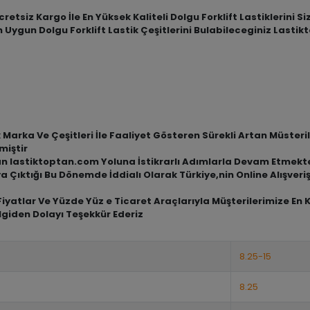
etsiz Kargo İle En Yüksek Kaliteli Dolgu Forklift Lastiklerini S
n Uygun Dolgu Forklift Lastik Çeşitlerini Bulabileceginiz Lasti
arka Ve Çeşitleri İle Faaliyet Gösteren Sürekli Artan Müsterile
miştir
an lastiktoptan.com Yoluna İstikrarlı Adımlarla Devam Etmekt
a Çıktığı Bu Dönemde İddialı Olarak Türkiye,nin Online Alışve
iyatlar Ve Yüzde Yüz e Ticaret Araçlarıyla Müşterilerimize En 
lgiden Dolayı Teşekkür Ederiz
8.25-15
8.25