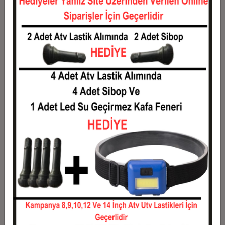
Taksit
Taksit Tutarı
Toplam Tutar
1
1,25 TL
1,25 TL
2
0,63 TL
1,25 TL
3
0,45 TL
1,34 TL
4
0,34 TL
1,36 TL
5
0,28 TL
1,39 TL
6
0,24 TL
1,41 TL
7
0,21 TL
1,44 TL
8
0,18 TL
1,46 TL
9
0,17 TL
1,49 TL
10
0,15 TL
1,51 TL
11
0,14 TL
1,53 TL
12
0,13 TL
1,55 TL