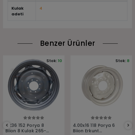
Kulak
4
adeti
Benzer Ürünler
Stok:
10
Stok:
8
Sepete Ekle
Sepete Ekle
11X36 152 Porya 8
4.00x16 118 Porya 6
Bijon 8 Kulak 265-
Bijon Erkunt