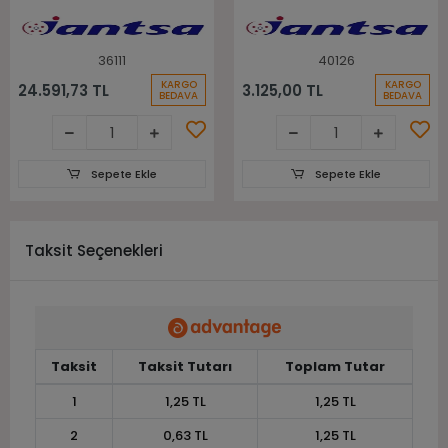
285 Massey
Tümosan Traktör
Ferguson Arka Jantı
Ön Jantı
36111
40126
KARGO
KARGO
24.591,73 TL
3.125,00 TL
BEDAVA
BEDAVA
Sepete Ekle
Sepete Ekle
Taksit Seçenekleri
Taksit
Taksit Tutarı
Toplam Tutar
1
1,25 TL
1,25 TL
2
0,63 TL
1,25 TL