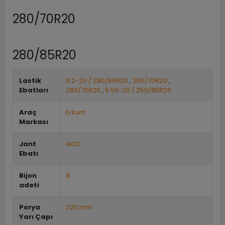
280/70R20
280/85R20
Lastik
11.2-20 / 280/85R20
,
260/70R20
,
Ebatları
280/70R20
,
9.50-20 / 250/85R20
Araç
Erkunt
Markası
Jant
9x20
Ebatı
Bijon
8
adeti
Porya
220 mm
Yarı Çapı