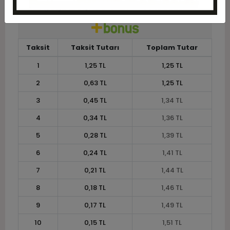
Taksit
Taksit Tutarı
Toplam Tutar
1
1,25 TL
1,25 TL
2
0,63 TL
1,25 TL
3
0,45 TL
1,34 TL
4
0,34 TL
1,36 TL
5
0,28 TL
1,39 TL
6
0,24 TL
1,41 TL
7
0,21 TL
1,44 TL
8
0,18 TL
1,46 TL
9
0,17 TL
1,49 TL
10
0,15 TL
1,51 TL