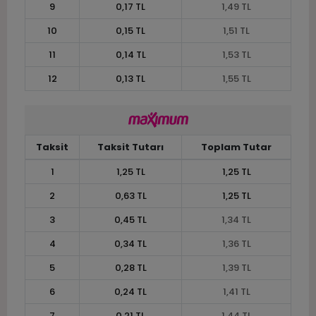
9
0,17 TL
1,49 TL
10
0,15 TL
1,51 TL
11
0,14 TL
1,53 TL
12
0,13 TL
1,55 TL
Taksit
Taksit Tutarı
Toplam Tutar
1
1,25 TL
1,25 TL
2
0,63 TL
1,25 TL
3
0,45 TL
1,34 TL
4
0,34 TL
1,36 TL
5
0,28 TL
1,39 TL
6
0,24 TL
1,41 TL
7
0,21 TL
1,44 TL