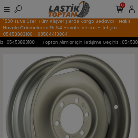
0
1500 TL ve Üzeri Tüm Alışverişlerde Kargo Bedava! - Nakit
Havale Ödemelerde Ek %4 Havale İndirimi - İletişim
05453883100 - 08504410804
 : 05453883100
Toptan Alımlar İçin İletişime Geçiniz : 05453883